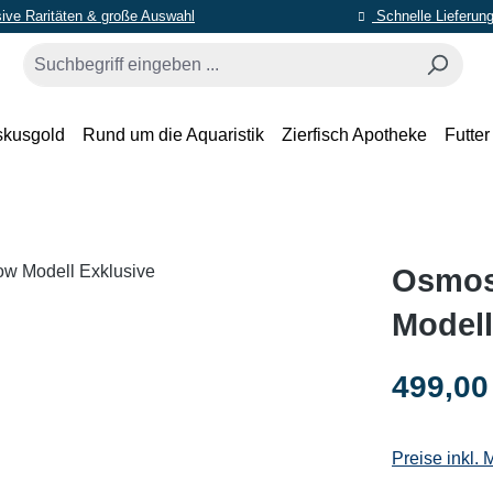
ive Raritäten & große Auswahl
Schnelle Lieferun
skusgold
Rund um die Aquaristik
Zierfisch Apotheke
Futter
Osmos
Modell
Regulärer Pr
499,00
Preise inkl.