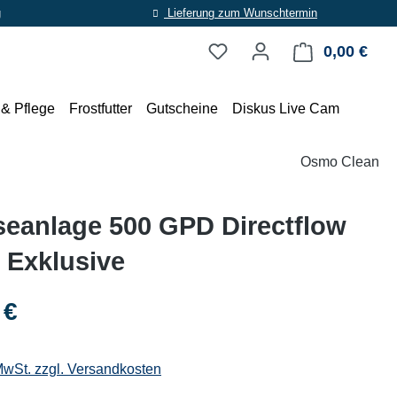
g
Lieferung zum Wunschtermin
0,00 €
Ware
 & Pflege
Frostfutter
Gutscheine
Diskus Live Cam
Osmo Clean
eanlage 500 GPD Directflow
 Exklusive
eis:
 €
 MwSt. zzgl. Versandkosten