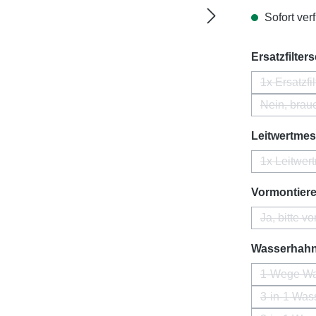
Sofort verf
Ersatzfilter
1x Ersatzfil
Nein, brauc
Leitwertmess
1x Leitwer
Vormontier
Ja, bitte v
Wasserhah
1-Wege Was
3-in-1 Was