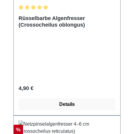
Durchschnittliche Bewertung von 5 von 5 Sternen
Rüsselbarbe Algenfresser
(Crossocheilus oblongus)
Regulärer Preis:
4,90 €
Details
Rabatt
%