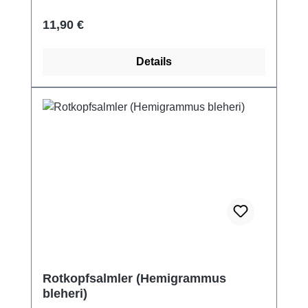
Regulärer Preis:
11,90 €
Details
Rotkopfsalmler (Hemigrammus
bleheri)