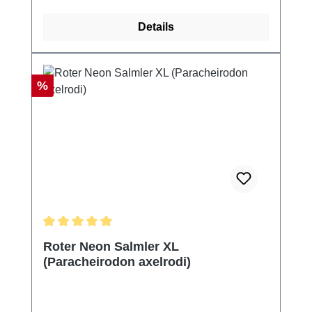
Details
Rabatt
%
Durchschnittliche Bewertung von 5 von 5 Sternen
Roter Neon Salmler XL
(Paracheirodon axelrodi)