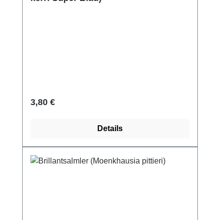
Regulärer Preis:
3,80 €
Details