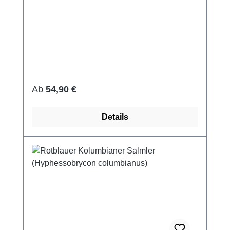
Regulärer Preis:
Ab
54,90 €
Details