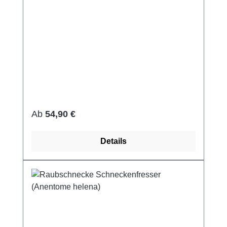
Regulärer Preis:
Ab
54,90 €
Details