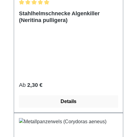
Durchschnittliche Bewertung von 5 von 5 Sternen
Stahlhelmschnecke Algenkiller
(Neritina pulligera)
Regulärer Preis:
Ab
2,30 €
Details