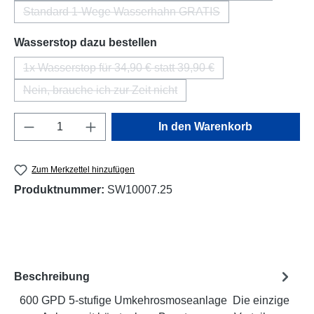
Standard 1-Wege Wasserhahn GRATIS
(Diese Option ist zurzeit nicht verfügbar.)
auswählen
Wasserstop dazu bestellen
1x Wasserstop für 34,90 € statt 39,90 €
(Diese Option ist zurzeit nicht verfügbar.)
Nein, brauche ich zur Zeit nicht
(Diese Option ist zurzeit nicht verfügbar.)
Produkt Anzahl: Gib den gewünschten Wert e
In den Warenkorb
Zum Merkzettel hinzufügen
Produktnummer:
SW10007.25
Beschreibung
600 GPD 5-stufige Umkehrosmoseanlage Die einzige