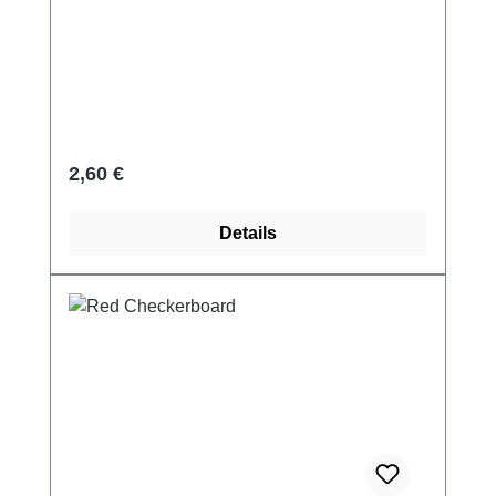
Regulärer Preis:
2,60 €
Details