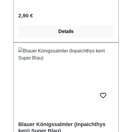
Regulärer Preis:
2,90 €
Details
Blauer Königssalmler (Inpaichthys
kerri Super Blau)