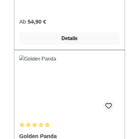
Regulärer Preis:
Ab
54,90 €
Details
Durchschnittliche Bewertung von 5 von 5 Sternen
Golden Panda