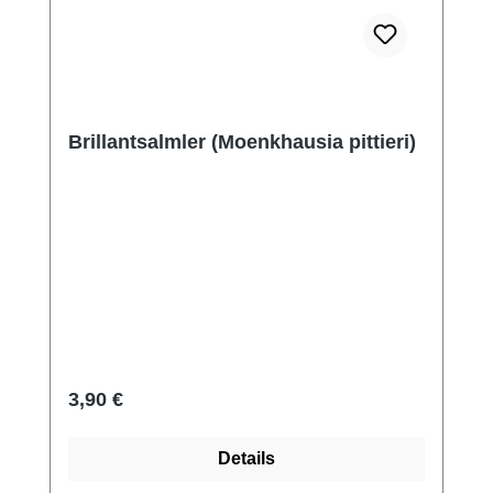
Brillantsalmler (Moenkhausia pittieri)
Regulärer Preis:
3,90 €
Details