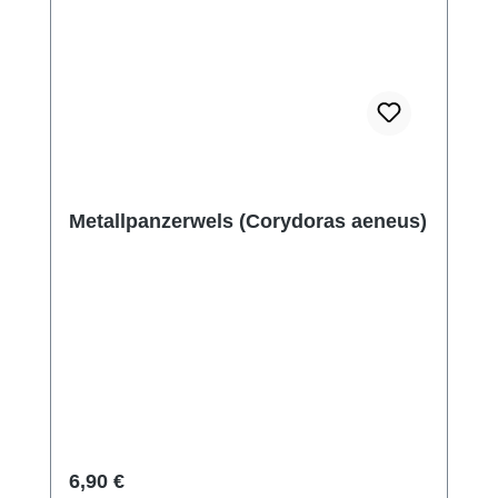
Metallpanzerwels (Corydoras aeneus)
Regulärer Preis:
6,90 €