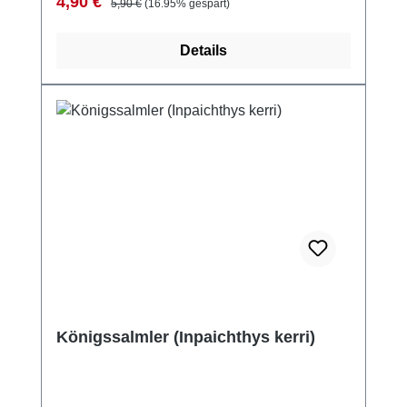
Verkaufspreis:
4,90 €
5,90 €
(16.95% gespart)
Details
Königssalmler (Inpaichthys kerri)