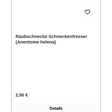
Raubschnecke Schneckenfresser
(Anentome helena)
Regulärer Preis:
2,90 €
Details