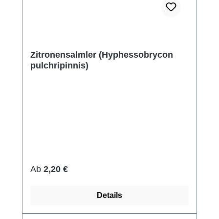
Zitronensalmler (Hyphessobrycon
pulchripinnis)
Regulärer Preis:
Ab
2,20 €
Details