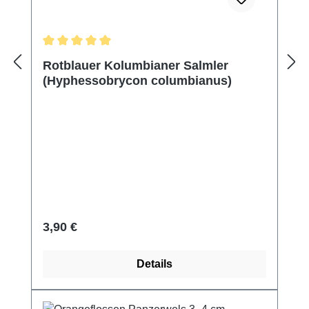
Durchschnittliche Bewertung von 5 von 5 Sternen
Rotblauer Kolumbianer Salmler
(Hyphessobrycon columbianus)
Regulärer Preis:
3,90 €
Details