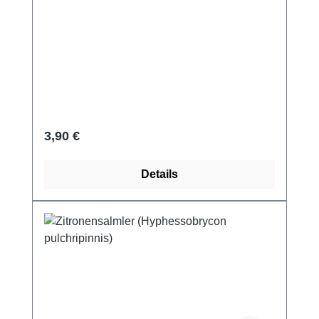
Regulärer Preis:
3,90 €
Details