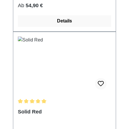
Regulärer Preis:
Ab
54,90 €
Details
Durchschnittliche Bewertung von 5 von 5 Sternen
Solid Red