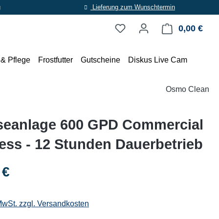
g
Lieferung zum Wunschtermin
0,00 €
Ware
 & Pflege
Frostfutter
Gutscheine
Diskus Live Cam
Osmo Clean
eanlage 600 GPD Commercial
ess - 12 Stunden Dauerbetrieb
eis:
 €
 MwSt. zzgl. Versandkosten