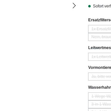
Sofort verf
Ersatzfilter
1x Ersatzfil
Nein, brauc
Leitwertmess
1x Leitwer
Vormontier
Ja, bitte v
Wasserhah
1-Wege Was
3-in-1 Was