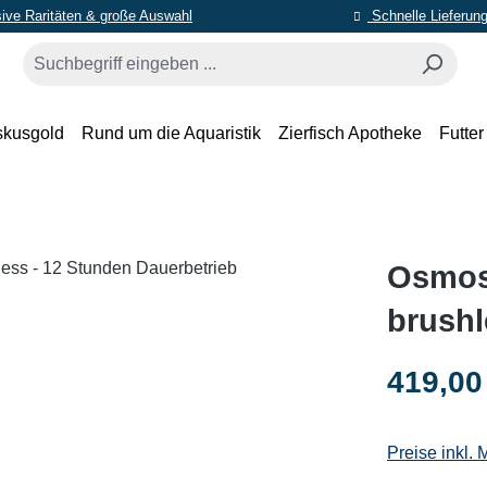
ive Raritäten & große Auswahl
Schnelle Lieferun
skusgold
Rund um die Aquaristik
Zierfisch Apotheke
Futter
Osmos
brushl
Regulärer Pr
419,00
Preise inkl.