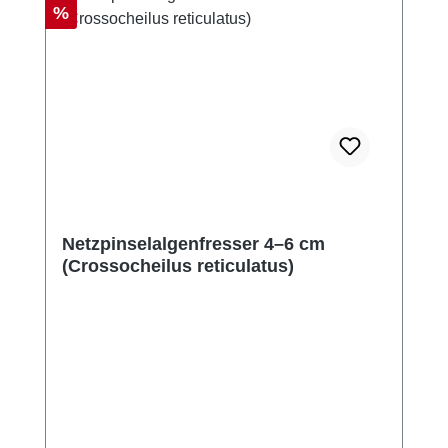
Rabatt
%
Netzpinselalgenfresser 4–6 cm
(Crossocheilus reticulatus)