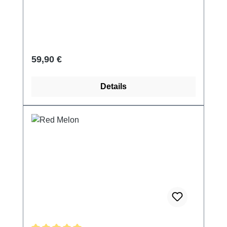
Regulärer Preis:
59,90 €
Details