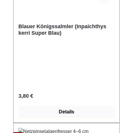
Blauer Königssalmler (Inpaichthys
kerri Super Blau)
Regulärer Preis:
3,80 €
Details