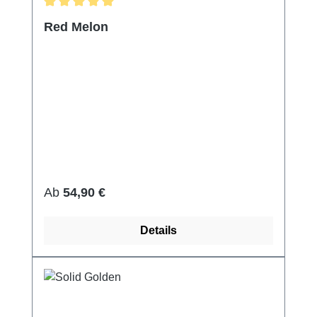
Durchschnittliche Bewertung von 5 von 5 Sternen
Red Melon
Regulärer Preis:
Ab
54,90 €
Details