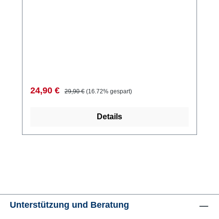
Verkaufspreis:
Regulärer Preis:
24,90 €
29,90 €
(16.72% gespart)
Details
Unterstützung und Beratung