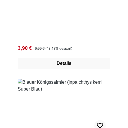
Verkaufspreis:
Regulärer Preis:
3,90 €
6,90 €
(43.48% gespart)
Details