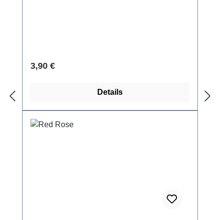
Regulärer Preis:
3,90 €
Details