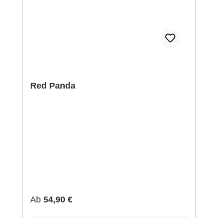
Red Panda
Regulärer Preis:
Ab
54,90 €