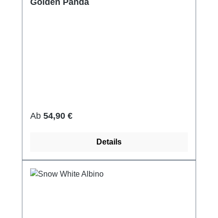
Golden Panda
Regulärer Preis:
Ab
54,90 €
Details