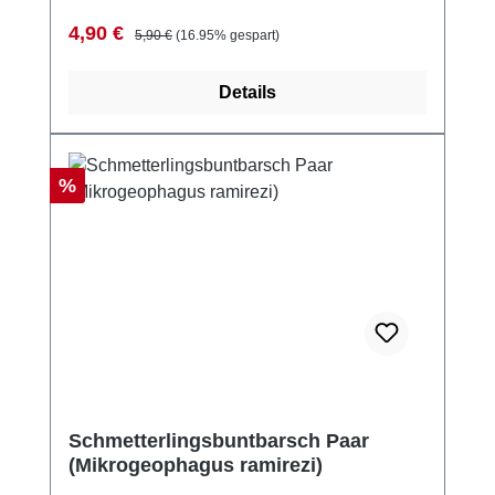
Verkaufspreis:
Regulärer Preis:
4,90 €
5,90 €
(16.95% gespart)
Details
Rabatt
%
Schmetterlingsbuntbarsch Paar
(Mikrogeophagus ramirezi)