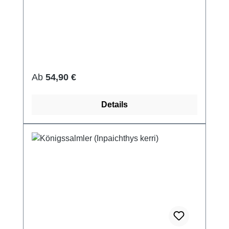
Regulärer Preis:
Ab
54,90 €
Details