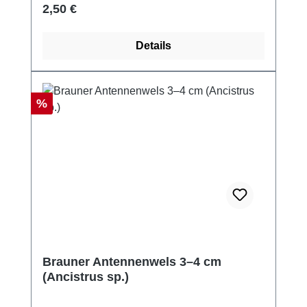
Regulärer Preis:
2,50 €
Details
Rabatt
%
Brauner Antennenwels 3–4 cm
(Ancistrus sp.)