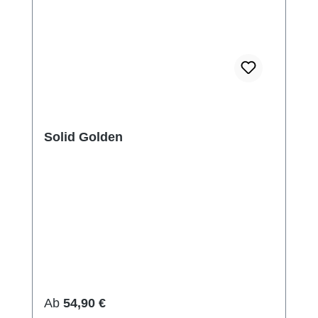
Solid Golden
Regulärer Preis:
Ab
54,90 €