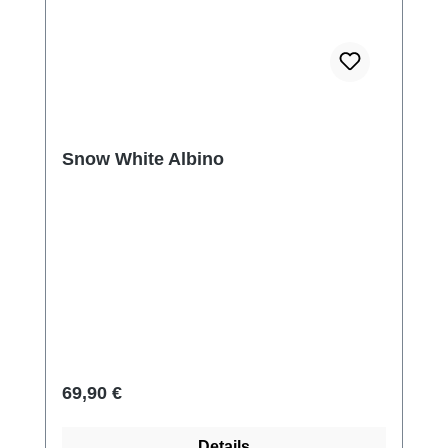
Snow White Albino
Regulärer Preis:
69,90 €
Details