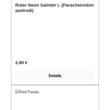
Roter Neon Salmler L (Paracheirodon
axelrodi)
Regulärer Preis:
2,90 €
Details