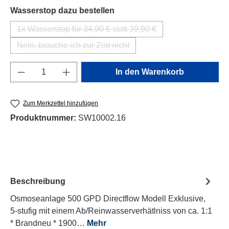
auswählen
Wasserstop dazu bestellen
1x Wasserstop für 34,90 € statt 39,90 €
(Diese Option ist zurzeit nicht verfügbar.)
Nein, brauche ich zur Zeit nicht
(Diese Option ist zurzeit nicht verfügbar.)
Produkt Anzahl: Gib den gewünschten Wert e
In den Warenkorb
Zum Merkzettel hinzufügen
Produktnummer:
SW10002.16
Beschreibung
Osmoseanlage 500 GPD Directflow Modell Exklusive,
5-stufig mit einem Ab/Reinwasserverhätlniss von ca. 1:1
* Brandneu * 1900…
Mehr