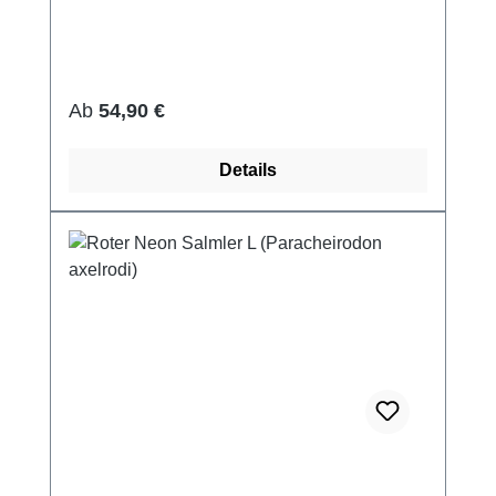
Regulärer Preis:
Ab
54,90 €
Details