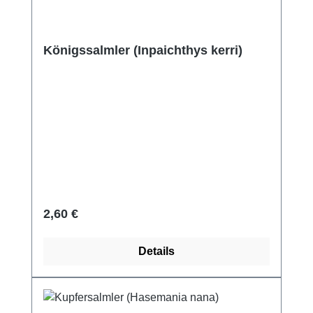
Königssalmler (Inpaichthys kerri)
Regulärer Preis:
2,60 €
Details