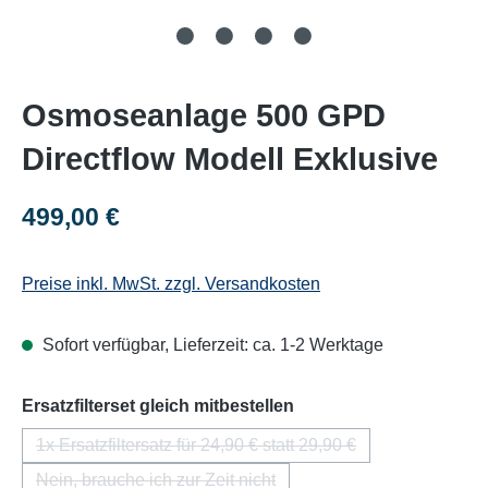
Osmoseanlage 500 GPD
Directflow Modell Exklusive
Regulärer Preis:
499,00 €
Preise inkl. MwSt. zzgl. Versandkosten
Sofort verfügbar, Lieferzeit: ca. 1-2 Werktage
auswählen
Ersatzfilterset gleich mitbestellen
1x Ersatzfiltersatz für 24,90 € statt 29,90 €
(Diese Option ist zurzeit nicht verfügbar.)
Nein, brauche ich zur Zeit nicht