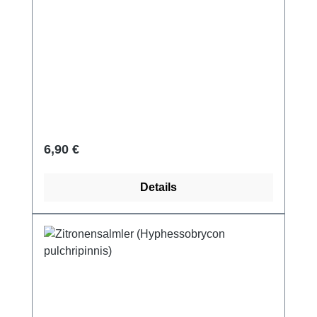
Regulärer Preis:
6,90 €
Details