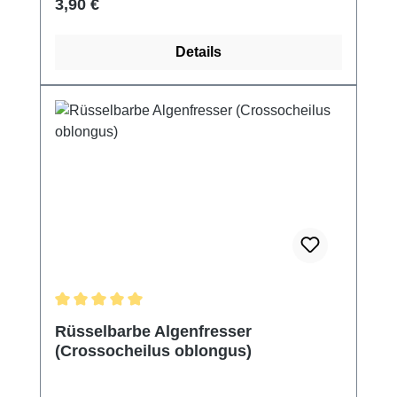
Regulärer Preis:
3,90 €
Details
Durchschnittliche Bewertung von 5 von 5 Sternen
Rüsselbarbe Algenfresser
(Crossocheilus oblongus)