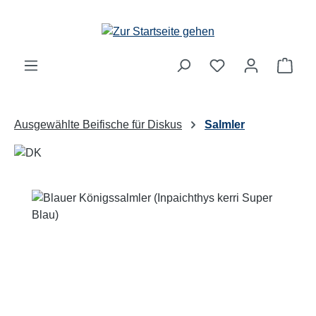
Zum Hauptinhalt springen
Ware
Ausgewählte Beifische für Diskus
Salmler
Bildergalerie überspringen