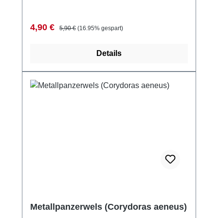
Verkaufspreis:
Regulärer Preis:
4,90 €
5,90 €
(16.95% gespart)
Details
Metallpanzerwels (Corydoras aeneus)