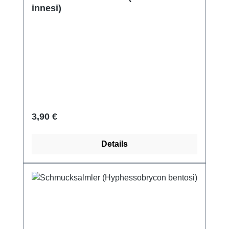
innesi)
Regulärer Preis:
3,90 €
Details