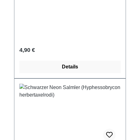
Regulärer Preis:
4,90 €
Details