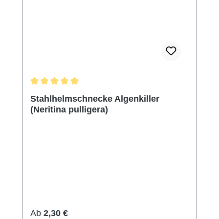
Durchschnittliche Bewertung von 5 von 5 Sternen
Stahlhelmschnecke Algenkiller
(Neritina pulligera)
Regulärer Preis:
Ab
2,30 €