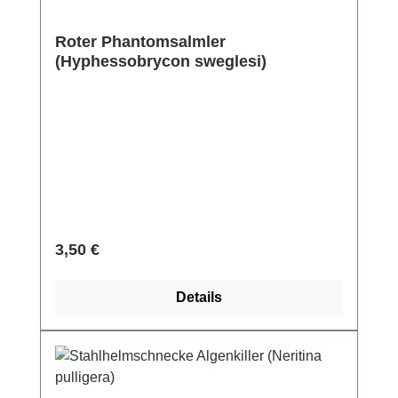
Roter Phantomsalmler
(Hyphessobrycon sweglesi)
Regulärer Preis:
3,50 €
Details