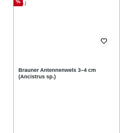
Rabatt
%
Brauner Antennenwels 3–4 cm
(Ancistrus sp.)