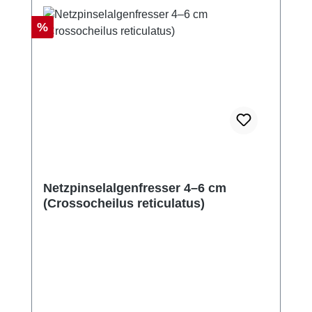
Rabatt
%
Netzpinselalgenfresser 4–6 cm
(Crossocheilus reticulatus)