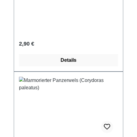
Regulärer Preis:
2,90 €
Details