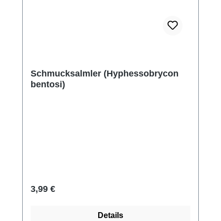
Schmucksalmler (Hyphessobrycon
bentosi)
Regulärer Preis:
3,99 €
Details