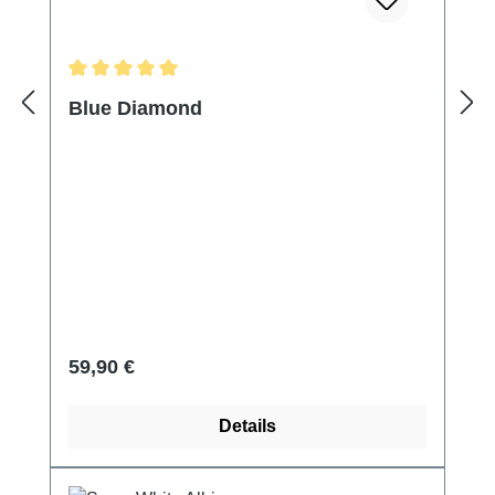
Durchschnittliche Bewertung von 5 von 5 Sternen
Blue Diamond
Regulärer Preis:
59,90 €
Details