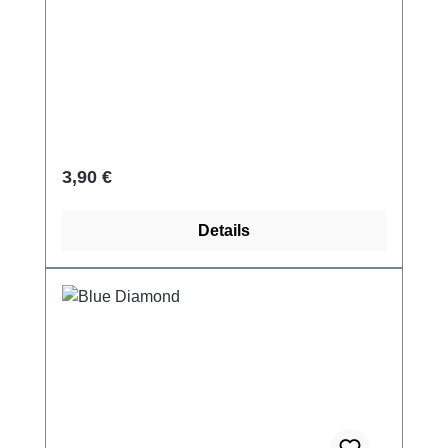
Regulärer Preis:
3,90 €
Details