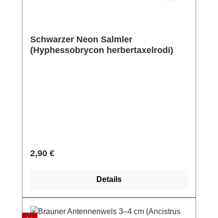
Schwarzer Neon Salmler
(Hyphessobrycon herbertaxelrodi)
Regulärer Preis:
2,90 €
Details