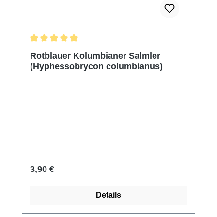
Durchschnittliche Bewertung von 5 von 5 Sternen
Rotblauer Kolumbianer Salmler
(Hyphessobrycon columbianus)
Regulärer Preis:
3,90 €
Details