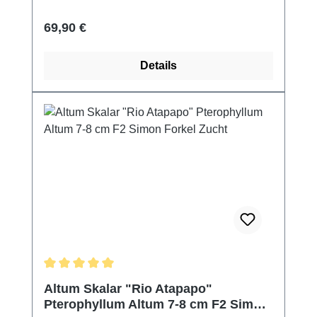
Regulärer Preis:
69,90 €
Details
Durchschnittliche Bewertung von 5 von 5 Sternen
Altum Skalar "Rio Atapapo"
Pterophyllum Altum 7-8 cm F2 Simon