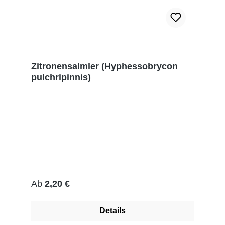
Zitronensalmler (Hyphessobrycon
pulchripinnis)
Regulärer Preis:
Ab
2,20 €
Details