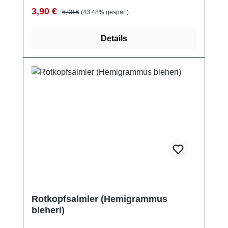
Verkaufspreis:
Regulärer Preis:
3,90 €
6,90 €
(43.48% gespart)
Details
Rotkopfsalmler (Hemigrammus
bleheri)