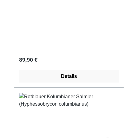
Forkel Zucht
Regulärer Preis:
89,90 €
Details