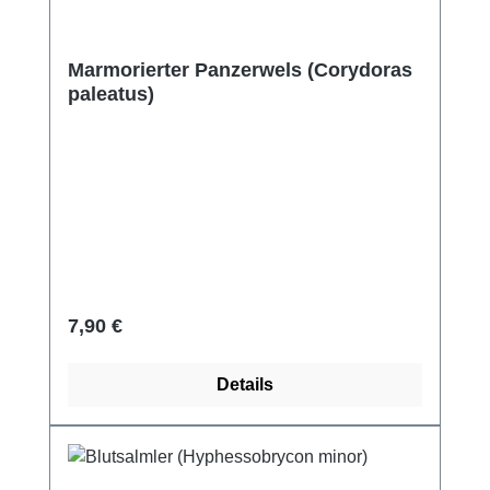
Marmorierter Panzerwels (Corydoras
paleatus)
Regulärer Preis:
7,90 €
Details