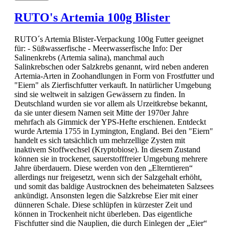
RUTO's Artemia 100g Blister
RUTO´s Artemia Blister-Verpackung 100g Futter geeignet
für: - Süßwasserfische - Meerwasserfische Info: Der
Salinenkrebs (Artemia salina), manchmal auch
Salinkrebschen oder Salzkrebs genannt, wird neben anderen
Artemia-Arten in Zoohandlungen in Form von Frostfutter und
"Eiern" als Zierfischfutter verkauft. In natürlicher Umgebung
sind sie weltweit in salzigen Gewässern zu finden. In
Deutschland wurden sie vor allem als Urzeitkrebse bekannt,
da sie unter diesem Namen seit Mitte der 1970er Jahre
mehrfach als Gimmick der YPS-Hefte erschienen. Entdeckt
wurde Artemia 1755 in Lymington, England. Bei den "Eiern"
handelt es sich tatsächlich um mehrzellige Zysten mit
inaktivem Stoffwechsel (Kryptobiose). In diesem Zustand
können sie in trockener, sauerstofffreier Umgebung mehrere
Jahre überdauern. Diese werden von den „Elterntieren“
allerdings nur freigesetzt, wenn sich der Salzgehalt erhöht,
und somit das baldige Austrocknen des beheimateten Salzsees
ankündigt. Ansonsten legen die Salzkrebse Eier mit einer
dünneren Schale. Diese schlüpfen in kürzester Zeit und
können in Trockenheit nicht überleben. Das eigentliche
Fischfutter sind die Nauplien, die durch Einlegen der „Eier“