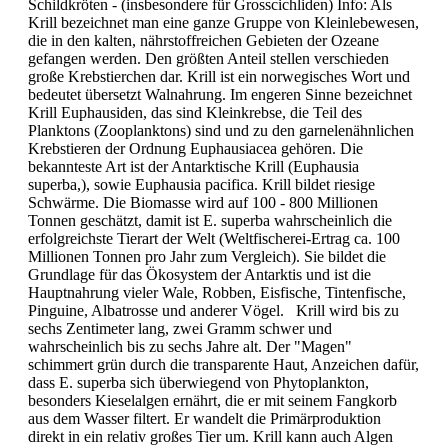
Schildkröten - (insbesondere für Grosscichliden) Info: Als
Krill bezeichnet man eine ganze Gruppe von Kleinlebewesen,
die in den kalten, nährstoffreichen Gebieten der Ozeane
gefangen werden. Den größten Anteil stellen verschieden
große Krebstierchen dar. Krill ist ein norwegisches Wort und
bedeutet übersetzt Walnahrung. Im engeren Sinne bezeichnet
Krill Euphausiden, das sind Kleinkrebse, die Teil des
Planktons (Zooplanktons) sind und zu den garnelenähnlichen
Krebstieren der Ordnung Euphausiacea gehören. Die
bekannteste Art ist der Antarktische Krill (Euphausia
superba,), sowie Euphausia pacifica. Krill bildet riesige
Schwärme. Die Biomasse wird auf 100 - 800 Millionen
Tonnen geschätzt, damit ist E. superba wahrscheinlich die
erfolgreichste Tierart der Welt (Weltfischerei-Ertrag ca. 100
Millionen Tonnen pro Jahr zum Vergleich). Sie bildet die
Grundlage für das Ökosystem der Antarktis und ist die
Hauptnahrung vieler Wale, Robben, Eisfische, Tintenfische,
Pinguine, Albatrosse und anderer Vögel. Krill wird bis zu
sechs Zentimeter lang, zwei Gramm schwer und
wahrscheinlich bis zu sechs Jahre alt. Der "Magen"
schimmert grün durch die transparente Haut, Anzeichen dafür,
dass E. superba sich überwiegend von Phytoplankton,
besonders Kieselalgen ernährt, die er mit seinem Fangkorb
aus dem Wasser filtert. Er wandelt die Primärproduktion
direkt in ein relativ großes Tier um. Krill kann auch Algen