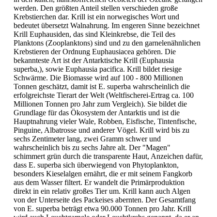
werden. Den größten Anteil stellen verschieden große
Krebstierchen dar. Krill ist ein norwegisches Wort und
bedeutet übersetzt Walnahrung. Im engeren Sinne bezeichnet
Krill Euphausiden, das sind Kleinkrebse, die Teil des
Planktons (Zooplanktons) sind und zu den garnelenähnlichen
Krebstieren der Ordnung Euphausiacea gehören. Die
bekannteste Art ist der Antarktische Krill (Euphausia
superba,), sowie Euphausia pacifica. Krill bildet riesige
Schwärme. Die Biomasse wird auf 100 - 800 Millionen
Tonnen geschätzt, damit ist E. superba wahrscheinlich die
erfolgreichste Tierart der Welt (Weltfischerei-Ertrag ca. 100
Millionen Tonnen pro Jahr zum Vergleich). Sie bildet die
Grundlage für das Ökosystem der Antarktis und ist die
Hauptnahrung vieler Wale, Robben, Eisfische, Tintenfische,
Pinguine, Albatrosse und anderer Vögel. Krill wird bis zu
sechs Zentimeter lang, zwei Gramm schwer und
wahrscheinlich bis zu sechs Jahre alt. Der "Magen"
schimmert grün durch die transparente Haut, Anzeichen dafür,
dass E. superba sich überwiegend von Phytoplankton,
besonders Kieselalgen ernährt, die er mit seinem Fangkorb
aus dem Wasser filtert. Er wandelt die Primärproduktion
direkt in ein relativ großes Tier um. Krill kann auch Algen
von der Unterseite des Packeises abernten. Der Gesamtfang
von E. superba beträgt etwa 90.000 Tonnen pro Jahr. Krill