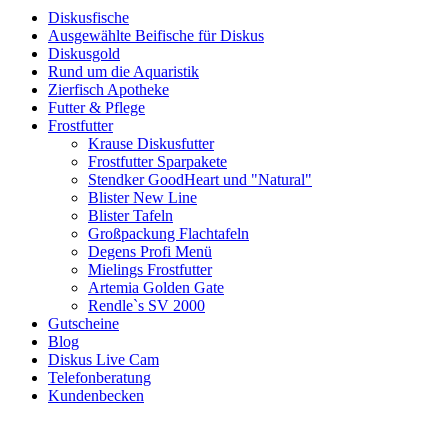
Diskusfische
Ausgewählte Beifische für Diskus
Diskusgold
Rund um die Aquaristik
Zierfisch Apotheke
Futter & Pflege
Frostfutter
Krause Diskusfutter
Frostfutter Sparpakete
Stendker GoodHeart und "Natural"
Blister New Line
Blister Tafeln
Großpackung Flachtafeln
Degens Profi Menü
Mielings Frostfutter
Artemia Golden Gate
Rendle`s SV 2000
Gutscheine
Blog
Diskus Live Cam
Telefonberatung
Kundenbecken