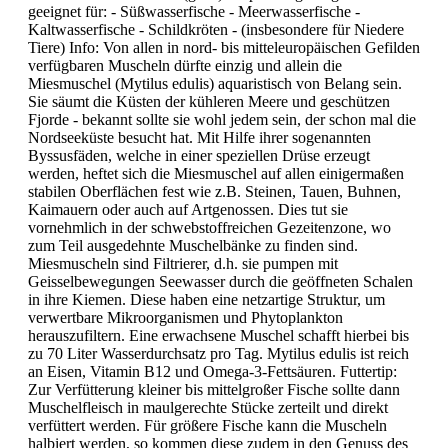
geeignet für: - Süßwasserfische - Meerwasserfische -
Kaltwasserfische - Schildkröten - (insbesondere für Niedere
Tiere) Info: Von allen in nord- bis mitteleuropäischen Gefilden
verfügbaren Muscheln dürfte einzig und allein die
Miesmuschel (Mytilus edulis) aquaristisch von Belang sein.
Sie säumt die Küsten der kühleren Meere und geschützen
Fjorde - bekannt sollte sie wohl jedem sein, der schon mal die
Nordseeküste besucht hat. Mit Hilfe ihrer sogenannten
Byssusfäden, welche in einer speziellen Drüse erzeugt
werden, heftet sich die Miesmuschel auf allen einigermaßen
stabilen Oberflächen fest wie z.B. Steinen, Tauen, Buhnen,
Kaimauern oder auch auf Artgenossen. Dies tut sie
vornehmlich in der schwebstoffreichen Gezeitenzone, wo
zum Teil ausgedehnte Muschelbänke zu finden sind.
Miesmuscheln sind Filtrierer, d.h. sie pumpen mit
Geisselbewegungen Seewasser durch die geöffneten Schalen
in ihre Kiemen. Diese haben eine netzartige Struktur, um
verwertbare Mikroorganismen und Phytoplankton
herauszufiltern. Eine erwachsene Muschel schafft hierbei bis
zu 70 Liter Wasserdurchsatz pro Tag. Mytilus edulis ist reich
an Eisen, Vitamin B12 und Omega-3-Fettsäuren. Futtertip:
Zur Verfütterung kleiner bis mittelgroßer Fische sollte dann
Muschelfleisch in maulgerechte Stücke zerteilt und direkt
verfüttert werden. Für größere Fische kann die Muscheln
halbiert werden, so kommen diese zudem in den Genuss des