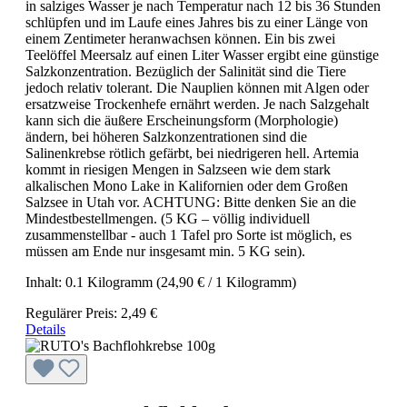
in salziges Wasser je nach Temperatur nach 12 bis 36 Stunden
schlüpfen und im Laufe eines Jahres bis zu einer Länge von
einem Zentimeter heranwachsen können. Ein bis zwei
Teelöffel Meersalz auf einen Liter Wasser ergibt eine günstige
Salzkonzentration. Bezüglich der Salinität sind die Tiere
jedoch relativ tolerant. Die Nauplien können mit Algen oder
ersatzweise Trockenhefe ernährt werden. Je nach Salzgehalt
kann sich die äußere Erscheinungsform (Morphologie)
ändern, bei höheren Salzkonzentrationen sind die
Salinenkrebse rötlich gefärbt, bei niedrigeren hell. Artemia
kommt in riesigen Mengen in Salzseen wie dem stark
alkalischen Mono Lake in Kalifornien oder dem Großen
Salzsee in Utah vor. ACHTUNG: Bitte denken Sie an die
Mindestbestellmengen. (5 KG – völlig individuell
zusammenstellbar - auch 1 Tafel pro Sorte ist möglich, es
müssen am Ende nur insgesamt min. 5 KG sein).
Inhalt:
0.1 Kilogramm
(24,90 € / 1 Kilogramm)
Regulärer Preis:
2,49 €
Details