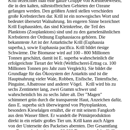
Krill bezeichnet man eine ganze Gruppe von Kleinlebewesen,
die in den kalten, nährstoffreichen Gebieten der Ozeane
gefangen werden. Den größten Anteil stellen verschieden
große Krebstierchen dar. Krill ist ein norwegisches Wort und
bedeutet übersetzt Walnahrung. Im engeren Sinne bezeichnet
Krill Euphausiden, das sind Kleinkrebse, die Teil des
Planktons (Zooplanktons) sind und zu den garnelenähnlichen
Krebstieren der Ordnung Euphausiacea gehören. Die
bekannteste Art ist der Antarktische Krill (Euphausia
superba,), sowie Euphausia pacifica. Krill bildet riesige
Schwärme. Die Biomasse wird auf 100 - 800 Millionen
Tonnen geschätzt, damit ist E. superba wahrscheinlich die
erfolgreichste Tierart der Welt (Weltfischerei-Ertrag ca. 100
Millionen Tonnen pro Jahr zum Vergleich). Sie bildet die
Grundlage für das Ökosystem der Antarktis und ist die
Hauptnahrung vieler Wale, Robben, Eisfische, Tintenfische,
Pinguine, Albatrosse und anderer Vögel. Krill wird bis zu
sechs Zentimeter lang, zwei Gramm schwer und
wahrscheinlich bis zu sechs Jahre alt. Der "Magen"
schimmert grün durch die transparente Haut, Anzeichen dafür,
dass E. superba sich überwiegend von Phytoplankton,
besonders Kieselalgen ernährt, die er mit seinem Fangkorb
aus dem Wasser filtert. Er wandelt die Primärproduktion
direkt in ein relativ großes Tier um. Krill kann auch Algen
von der Unterseite des Packeises abernten. Der Gesamtfang