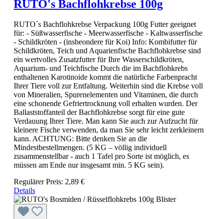
RUTO's Bachflohkrebse 100g
RUTO´s Bachflohkrebse Verpackung 100g Futter geeignet
für: - Süßwasserfische - Meerwasserfische - Kaltwasserfische
- Schildkröten - (insbeondere für Koi) Info: Kombifutter für
Schildkröten, Teich und Aquarienfische Bachflohkrebse sind
ein wertvolles Zusatzfutter für Ihre Wasserschildkröten,
Aquarium- und Teichfische Durch die im Bachflohkrebs
enthaltenen Karotinoide kommt die natürliche Farbenpracht
Ihrer Tiere voll zur Entfaltung. Weiterhin sind die Krebse voll
von Mineralien, Spurenelementen und Vitaminen, die durch
eine schonende Gefriertrocknung voll erhalten wurden. Der
Ballaststoffanteil der Bachflohkrebse sorgt für eine gute
Verdauung Ihrer Tiere. Man kann Sie auch zur Aufzucht für
kleinere Fische verwenden, da man Sie sehr leicht zerkleinern
kann. ACHTUNG: Bitte denken Sie an die
Mindestbestellmengen. (5 KG – völlig individuell
zusammenstellbar - auch 1 Tafel pro Sorte ist möglich, es
müssen am Ende nur insgesamt min. 5 KG sein).
Regulärer Preis:
2,89 €
Details