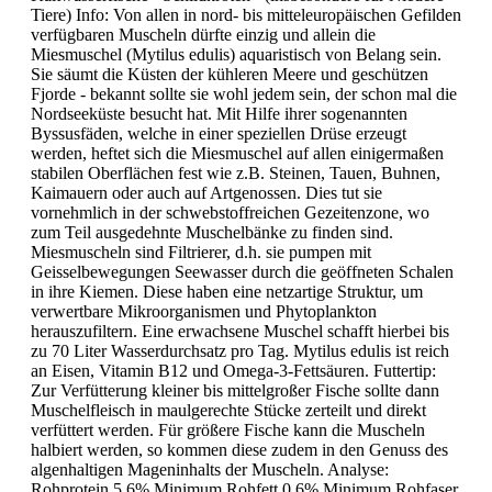
Tiere) Info: Von allen in nord- bis mitteleuropäischen Gefilden
verfügbaren Muscheln dürfte einzig und allein die
Miesmuschel (Mytilus edulis) aquaristisch von Belang sein.
Sie säumt die Küsten der kühleren Meere und geschützen
Fjorde - bekannt sollte sie wohl jedem sein, der schon mal die
Nordseeküste besucht hat. Mit Hilfe ihrer sogenannten
Byssusfäden, welche in einer speziellen Drüse erzeugt
werden, heftet sich die Miesmuschel auf allen einigermaßen
stabilen Oberflächen fest wie z.B. Steinen, Tauen, Buhnen,
Kaimauern oder auch auf Artgenossen. Dies tut sie
vornehmlich in der schwebstoffreichen Gezeitenzone, wo
zum Teil ausgedehnte Muschelbänke zu finden sind.
Miesmuscheln sind Filtrierer, d.h. sie pumpen mit
Geisselbewegungen Seewasser durch die geöffneten Schalen
in ihre Kiemen. Diese haben eine netzartige Struktur, um
verwertbare Mikroorganismen und Phytoplankton
herauszufiltern. Eine erwachsene Muschel schafft hierbei bis
zu 70 Liter Wasserdurchsatz pro Tag. Mytilus edulis ist reich
an Eisen, Vitamin B12 und Omega-3-Fettsäuren. Futtertip:
Zur Verfütterung kleiner bis mittelgroßer Fische sollte dann
Muschelfleisch in maulgerechte Stücke zerteilt und direkt
verfüttert werden. Für größere Fische kann die Muscheln
halbiert werden, so kommen diese zudem in den Genuss des
algenhaltigen Mageninhalts der Muscheln. Analyse:
Rohprotein 5,6% Minimum Rohfett 0,6% Minimum Rohfaser