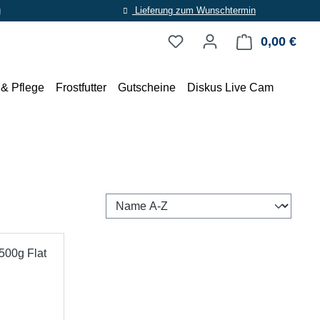
g
Lieferung zum Wunschtermin
0,00 €
Ware
 & Pflege
Frostfutter
Gutscheine
Diskus Live Cam