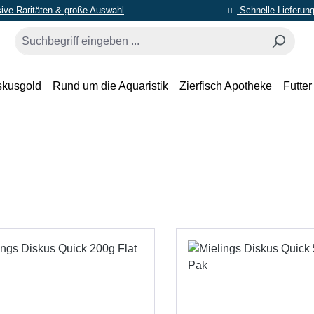
ive Raritäten & große Auswahl
Schnelle Lieferun
skusgold
Rund um die Aquaristik
Zierfisch Apotheke
Futter