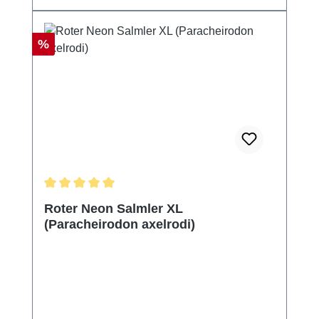
Rabatt
%
Durchschnittliche Bewertung von 5 von 5 Sternen
Roter Neon Salmler XL
(Paracheirodon axelrodi)