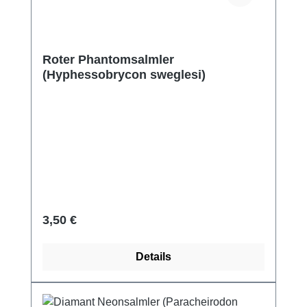
Roter Phantomsalmler
(Hyphessobrycon sweglesi)
Regulärer Preis:
3,50 €
Details