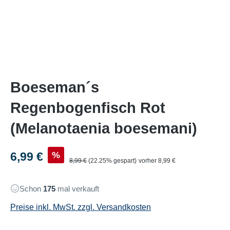
Boeseman´s
Regenbogenfisch Rot
(Melanotaenia boesemani)
Verkaufspreis:
%
6,99 €
Regulärer Preis:
8,99 €
(22.25% gespart)
vorher 8,99 €
Schon
175
mal verkauft
Preise inkl. MwSt. zzgl. Versandkosten