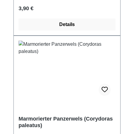
Regulärer Preis:
3,90 €
Details
Marmorierter Panzerwels (Corydoras
paleatus)