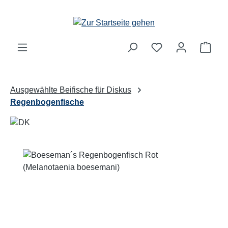
Zum Hauptinhalt springen
Ware
Ausgewählte Beifische für Diskus
Regenbogenfische
Bildergalerie überspringen