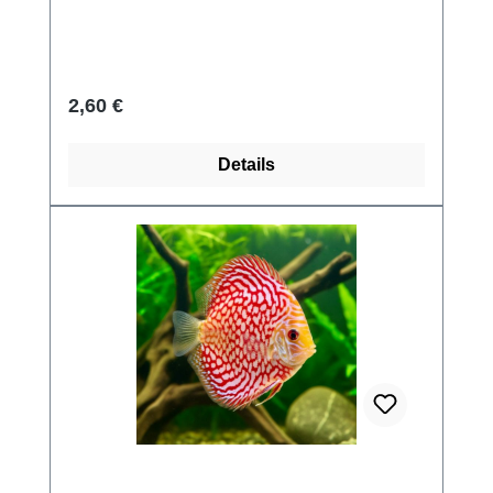
Regulärer Preis:
2,60 €
Details