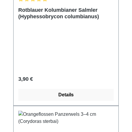
Durchschnittliche Bewertung von 5 von 5 Sternen
Rotblauer Kolumbianer Salmler
(Hyphessobrycon columbianus)
Regulärer Preis:
3,90 €
Details