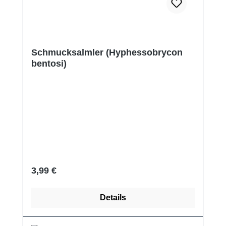
Schmucksalmler (Hyphessobrycon
bentosi)
Regulärer Preis:
3,99 €
Details