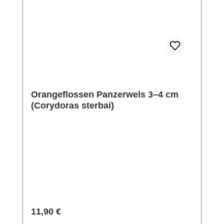
Orangeflossen Panzerwels 3–4 cm
(Corydoras sterbai)
Regulärer Preis:
11,90 €