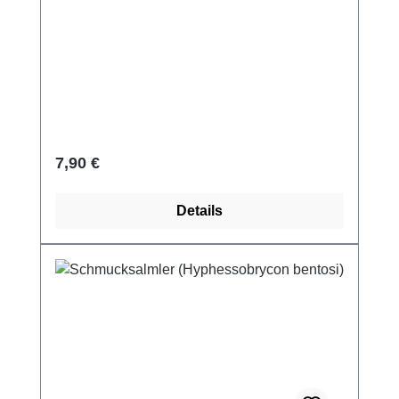
Regulärer Preis:
7,90 €
Details