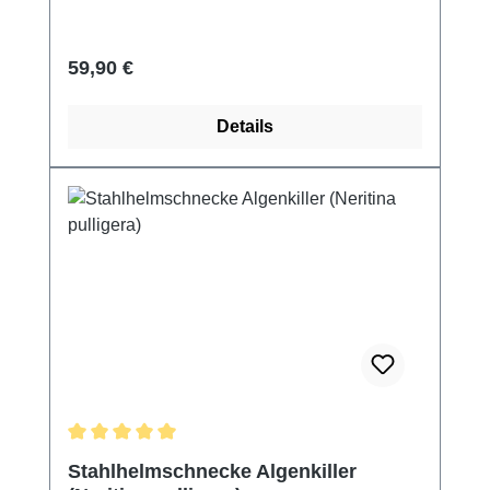
Regulärer Preis:
59,90 €
Details
Durchschnittliche Bewertung von 5 von 5 Sternen
Stahlhelmschnecke Algenkiller