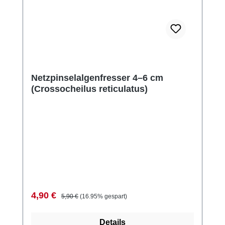
Netzpinselalgenfresser 4–6 cm
(Crossocheilus reticulatus)
Verkaufspreis:
Regulärer Preis:
4,90 €
5,90 €
(16.95% gespart)
Details