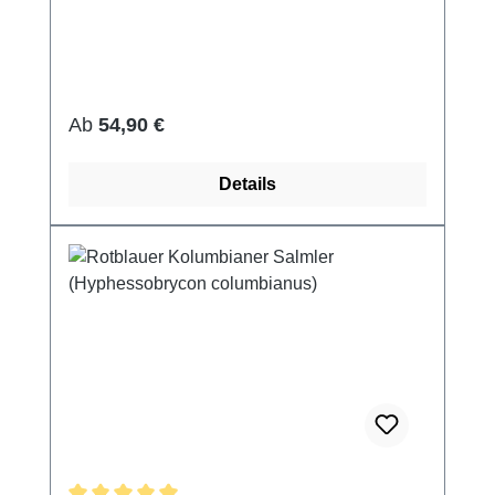
Regulärer Preis:
Ab
54,90 €
Details