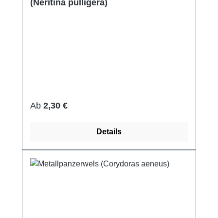
(Neritina pulligera)
Regulärer Preis:
Ab
2,30 €
Details