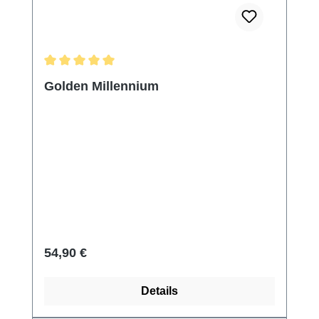
Durchschnittliche Bewertung von 5 von 5 Sternen
Golden Millennium
Regulärer Preis:
54,90 €
Details