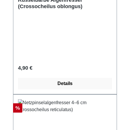
Rüsselbarbe Algenfresser
(Crossocheilus oblongus)
Regulärer Preis:
4,90 €
Details
Rabatt
%