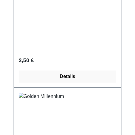
Regulärer Preis:
2,50 €
Details