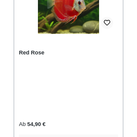
Red Rose
Regulärer Preis:
Ab
54,90 €