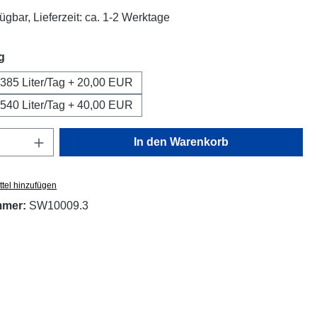
ügbar, Lieferzeit: ca. 1-2 Werktage
auswählen
g
100 GPD - 385 Liter/Tag + 20,00 EUR
150 GPD - 540 Liter/Tag + 40,00 EUR
Anzahl: Gib den gewünschten Wert ein oder
In den Warenkorb
tel hinzufügen
mmer:
SW10009.3