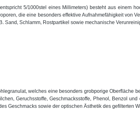
(entspricht 5/1000stel eines Millimeters) besteht aus einem h
poren, die eine besonders effektive Aufnahmefähigkeit von Veru
wie z.B. Sand, Schlamm, Rostpartikel sowie mechanische Verunre
ohlegranulat, welches eine besonders grobporige Oberfläche b
orteilchen, Geruchsstoffe, Geschmacksstoffe, Phenol, Benzol 
 des Geschmacks sowie der optischen Ästhetik des gefilterten W