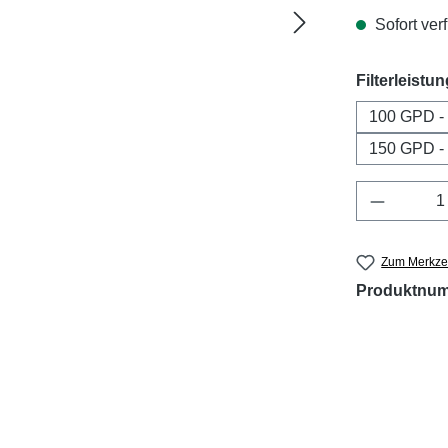
Sofort verf
Filterleistun
Produkt 
Zum Merkzet
Produktnu