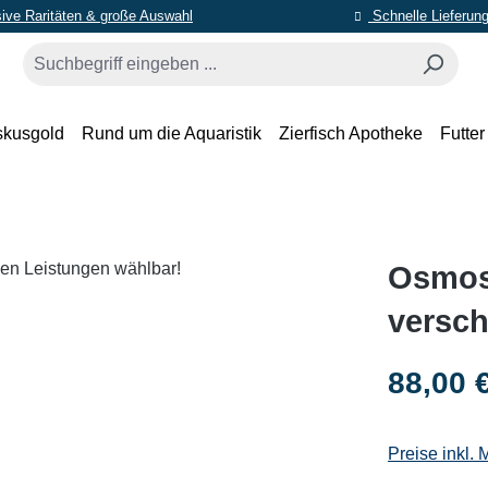
ive Raritäten & große Auswahl
Schnelle Lieferun
skusgold
Rund um die Aquaristik
Zierfisch Apotheke
Futter
Osmos
versch
Regulärer Pr
88,00 
Preise inkl.