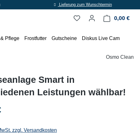
g
Lieferung zum Wunschtermin
0,00 €
Ware
 & Pflege
Frostfutter
Gutscheine
Diskus Live Cam
Osmo Clean
eanlage Smart in
iedenen Leistungen wählbar!
eis:
€
 MwSt. zzgl. Versandkosten