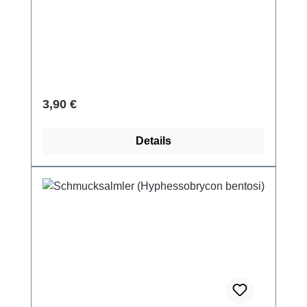
Regulärer Preis:
3,90 €
Details