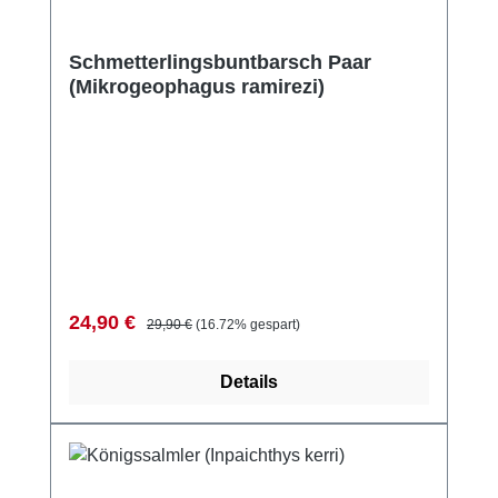
Schmetterlingsbuntbarsch Paar
(Mikrogeophagus ramirezi)
Verkaufspreis:
Regulärer Preis:
24,90 €
29,90 €
(16.72% gespart)
Details