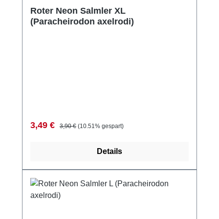
Durchschnittliche Bewertung von 5 von 5 Sternen
Roter Neon Salmler XL
(Paracheirodon axelrodi)
Verkaufspreis:
Regulärer Preis:
3,49 €
3,90 €
(10.51% gespart)
Details