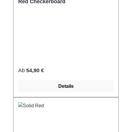
Red Checkerboard
Regulärer Preis:
Ab
54,90 €
Details