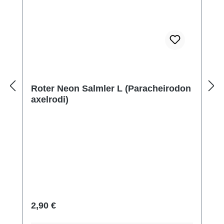
Roter Neon Salmler L (Paracheirodon
axelrodi)
Regulärer Preis:
2,90 €