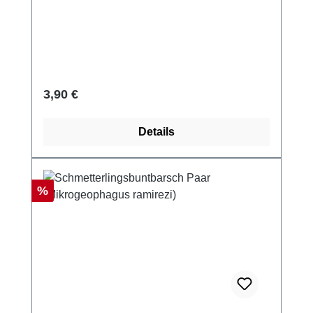
Regulärer Preis:
3,90 €
Details
Rabatt
%