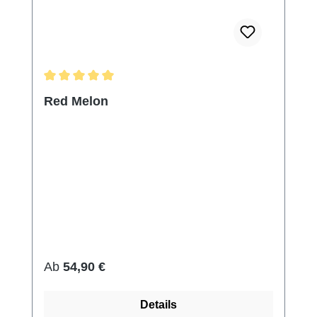
Durchschnittliche Bewertung von 5 von 5 Sternen
Red Melon
Regulärer Preis:
Ab
54,90 €
Details