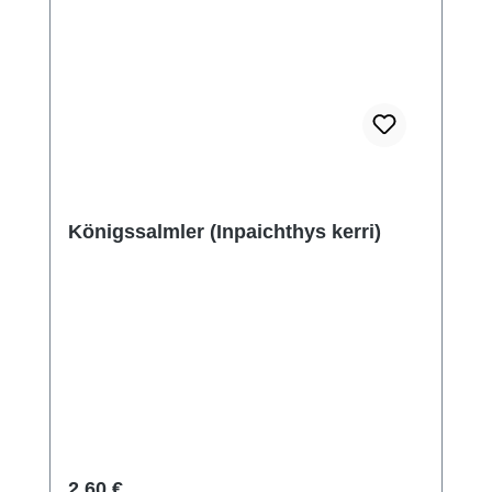
Königssalmler (Inpaichthys kerri)
Regulärer Preis:
2,60 €