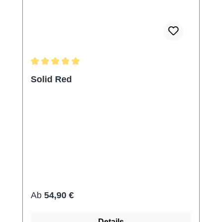
Durchschnittliche Bewertung von 5 von 5 Sternen
Solid Red
Regulärer Preis:
Ab
54,90 €
Details