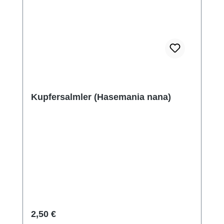
Kupfersalmler (Hasemania nana)
Regulärer Preis:
2,50 €