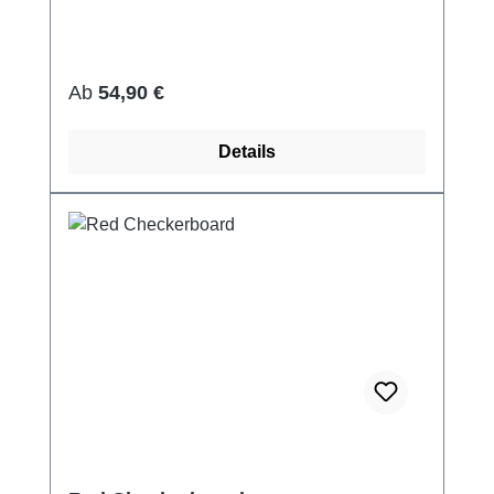
Regulärer Preis:
Ab
54,90 €
Details