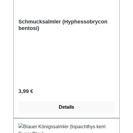
Schmucksalmler (Hyphessobrycon
bentosi)
Regulärer Preis:
3,99 €
Details