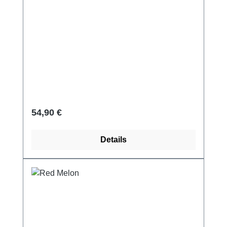
Regulärer Preis:
54,90 €
Details