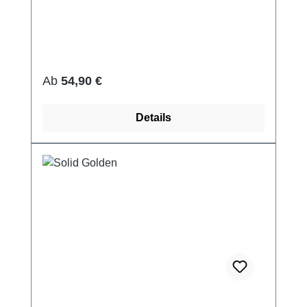
Regulärer Preis:
Ab
54,90 €
Details