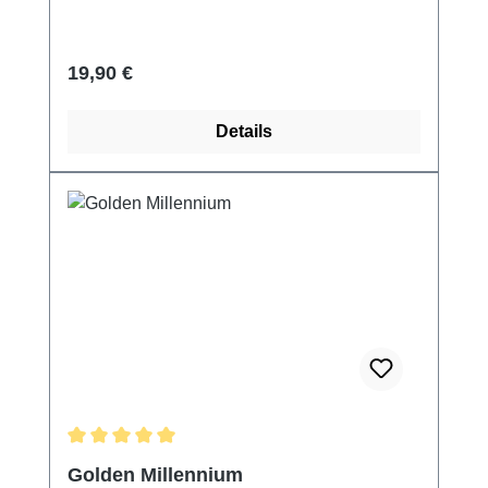
Regulärer Preis:
19,90 €
Details
Durchschnittliche Bewertung von 5 von 5 Sternen
Golden Millennium