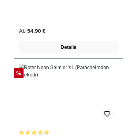
Regulärer Preis:
Ab
54,90 €
Details
Rabatt
%