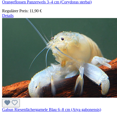
Orangeflossen Panzerwels 3–4 cm (Corydoras sterbai)
Regulärer Preis:
11,90 €
Details
Gabun Riesenfächergarnele Blau 6–8 cm (Atya gabonensis)