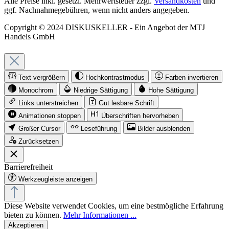
Alle Preise inkl. gesetzl. Mehrwertsteuer zzgl.
Versandkosten
und
ggf. Nachnahmegebühren, wenn nicht anders angegeben.
Copyright © 2024 DISKUSKELLER - Ein Angebot der MTJ
Handels GmbH
Text vergrößern
Hochkontrastmodus
Farben invertieren
Monochrom
Niedrige Sättigung
Hohe Sättigung
Links unterstreichen
Gut lesbare Schrift
Animationen stoppen
Überschriften hervorheben
Großer Cursor
Leseführung
Bilder ausblenden
Zurücksetzen
Barrierefreiheit
Werkzeugleiste anzeigen
Diese Website verwendet Cookies, um eine bestmögliche Erfahrung
bieten zu können.
Mehr Informationen ...
Akzeptieren