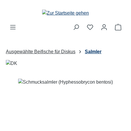
Zum Hauptinhalt springen
Ware
Ausgewählte Beifische für Diskus
Salmler
Bildergalerie überspringen