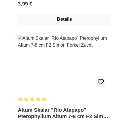
Regulärer Preis:
3,99 €
Details
Durchschnittliche Bewertung von 5 von 5 Sternen
Altum Skalar "Rio Atapapo"
Pterophyllum Altum 7-8 cm F2 Simon
Forkel Zucht