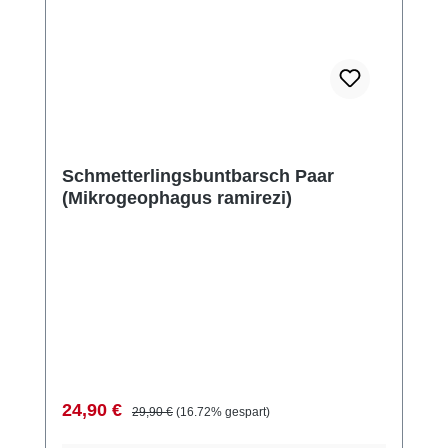
Schmetterlingsbuntbarsch Paar
(Mikrogeophagus ramirezi)
Verkaufspreis:
Regulärer Preis:
24,90 €
29,90 €
(16.72% gespart)