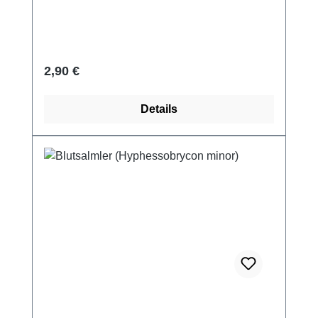
Regulärer Preis:
2,90 €
Details