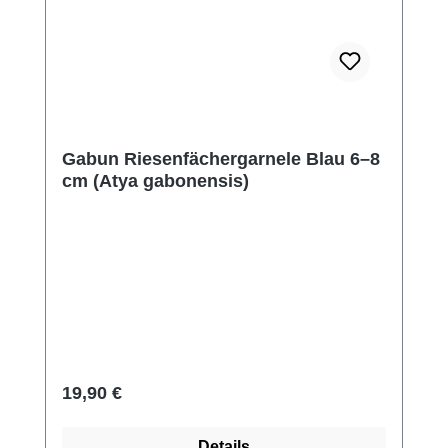
Gabun Riesenfächergarnele Blau 6–8
cm (Atya gabonensis)
Regulärer Preis:
19,90 €
Details