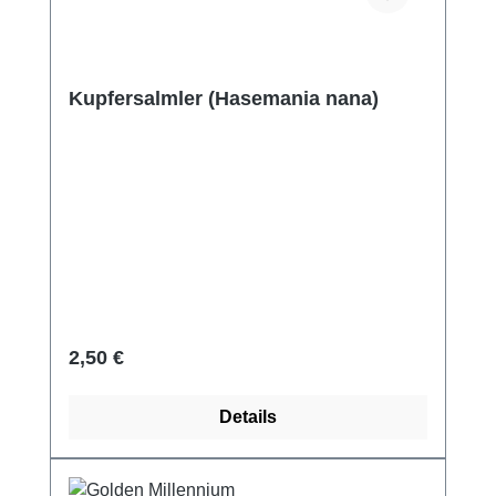
Kupfersalmler (Hasemania nana)
Regulärer Preis:
2,50 €
Details