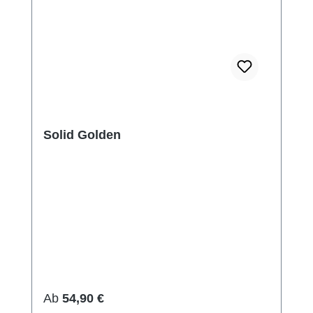
Solid Golden
Regulärer Preis:
Ab
54,90 €