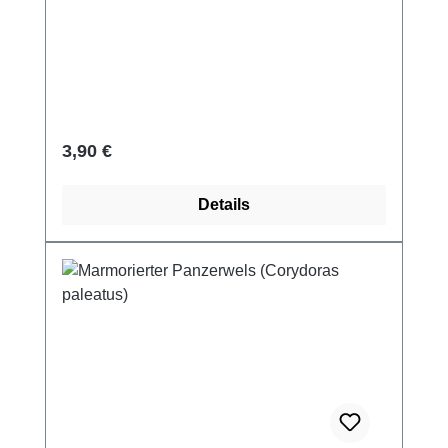
Regulärer Preis:
3,90 €
Details