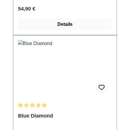
Regulärer Preis:
54,90 €
Details
Durchschnittliche Bewertung von 5 von 5 Sternen
Blue Diamond