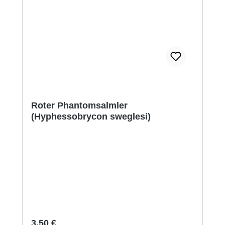
Roter Phantomsalmler
(Hyphessobrycon sweglesi)
Regulärer Preis:
3,50 €