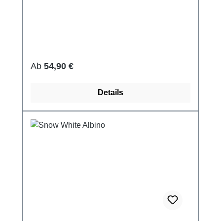
Regulärer Preis:
Ab
54,90 €
Details