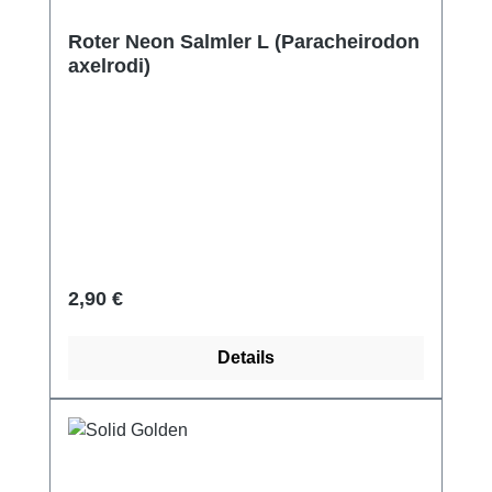
Roter Neon Salmler L (Paracheirodon
axelrodi)
Regulärer Preis:
2,90 €
Details