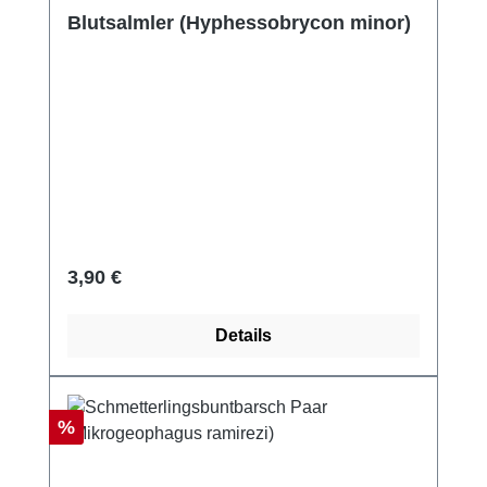
Blutsalmler (Hyphessobrycon minor)
Regulärer Preis:
3,90 €
Details
Rabatt
%