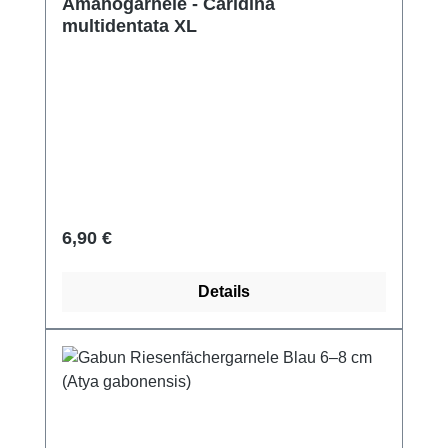
Amanogarnele - Caridina
multidentata XL
Regulärer Preis:
6,90 €
Details