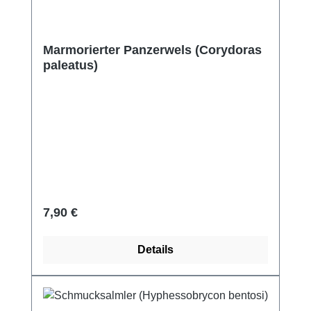
Marmorierter Panzerwels (Corydoras
paleatus)
Regulärer Preis:
7,90 €
Details