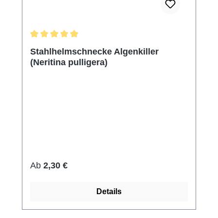
Durchschnittliche Bewertung von 5 von 5 Sternen
Stahlhelmschnecke Algenkiller
(Neritina pulligera)
Regulärer Preis:
Ab
2,30 €
Details