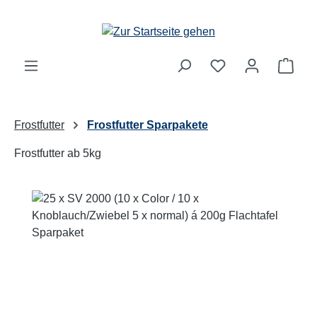
Zum Hauptinhalt springen
Ware
Frostfutter
Frostfutter Sparpakete
Frostfutter ab 5kg
Bildergalerie überspringen