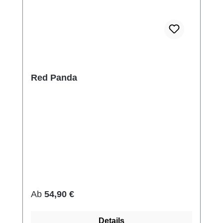
Red Panda
Regulärer Preis:
Ab
54,90 €
Details