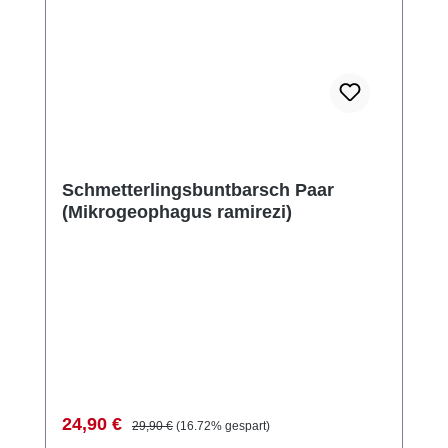
Schmetterlingsbuntbarsch Paar
(Mikrogeophagus ramirezi)
Verkaufspreis:
Regulärer Preis:
24,90 €
29,90 €
(16.72% gespart)