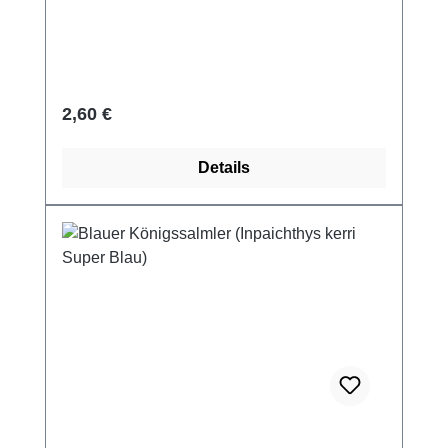
Regulärer Preis:
2,60 €
Details