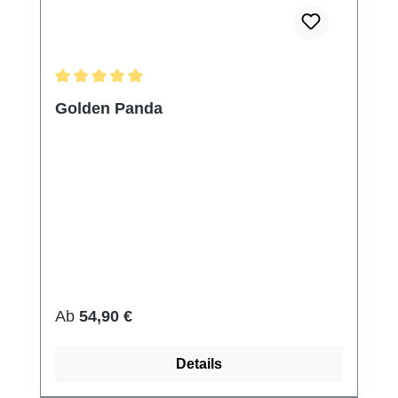
Durchschnittliche Bewertung von 5 von 5 Sternen
Golden Panda
Regulärer Preis:
Ab
54,90 €
Details