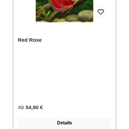
Red Rose
Regulärer Preis:
Ab
54,90 €
Details