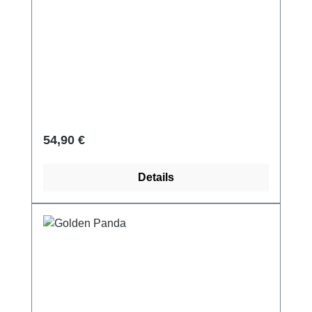
Regulärer Preis:
54,90 €
Details