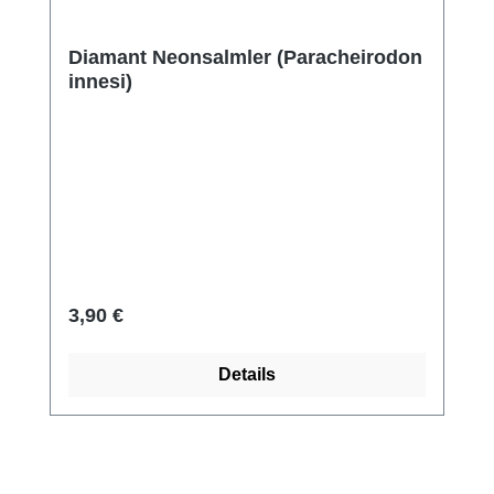
Diamant Neonsalmler (Paracheirodon
innesi)
Regulärer Preis:
3,90 €
Details