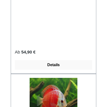
Regulärer Preis:
Ab
54,90 €
Details