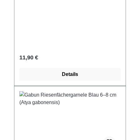
Regulärer Preis:
11,90 €
Details