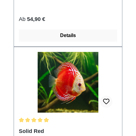
Regulärer Preis:
Ab
54,90 €
Details
Durchschnittliche Bewertung von 5 von 5 Sternen
Solid Red