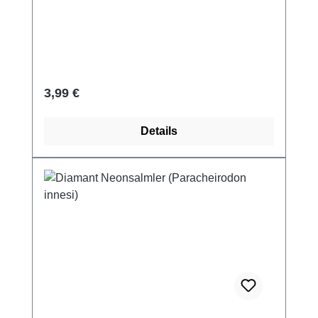
Regulärer Preis:
3,99 €
Details