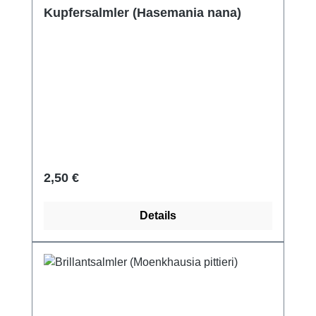
Kupfersalmler (Hasemania nana)
Regulärer Preis:
2,50 €
Details