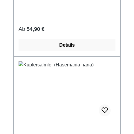
Regulärer Preis:
Ab
54,90 €
Details