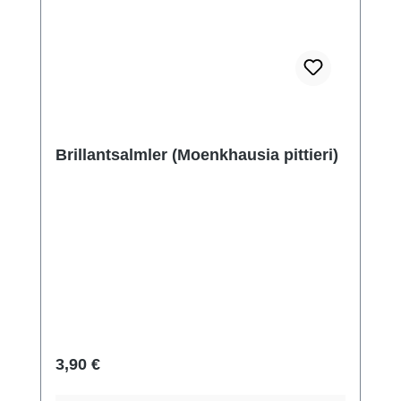
Brillantsalmler (Moenkhausia pittieri)
Regulärer Preis:
3,90 €