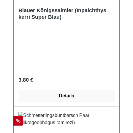
Blauer Königssalmler (Inpaichthys
kerri Super Blau)
Regulärer Preis:
3,80 €
Details
Rabatt
%