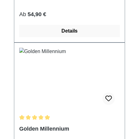
Regulärer Preis:
Ab
54,90 €
Details
Durchschnittliche Bewertung von 5 von 5 Sternen
Golden Millennium