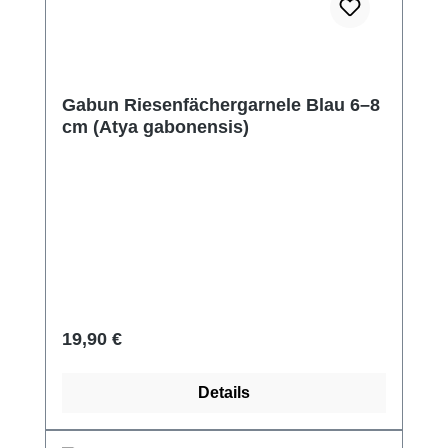
Gabun Riesenfächergarnele Blau 6–8
cm (Atya gabonensis)
Regulärer Preis:
19,90 €
Details