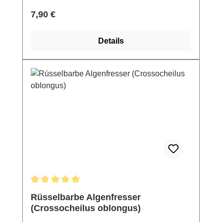
Regulärer Preis:
7,90 €
Details
Durchschnittliche Bewertung von 5 von 5 Sternen
Rüsselbarbe Algenfresser
(Crossocheilus oblongus)