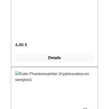
Regulärer Preis:
4,90 €
Details