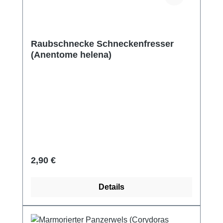
Raubschnecke Schneckenfresser
(Anentome helena)
Regulärer Preis:
2,90 €
Details