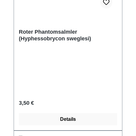
Roter Phantomsalmler
(Hyphessobrycon sweglesi)
Regulärer Preis:
3,50 €
Details