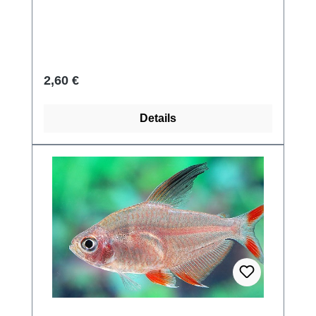
Regulärer Preis:
2,60 €
Details