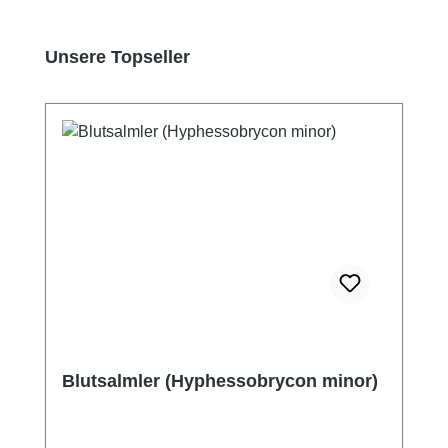
Produktgalerie überspringen
Unsere Topseller
Blutsalmler (Hyphessobrycon minor)