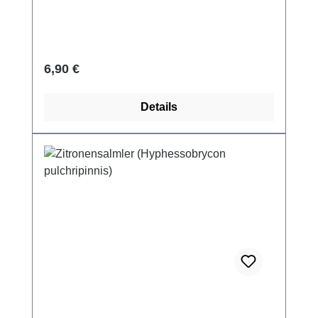
Regulärer Preis:
6,90 €
Details