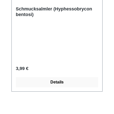
Schmucksalmler (Hyphessobrycon
bentosi)
Regulärer Preis:
3,99 €
Details