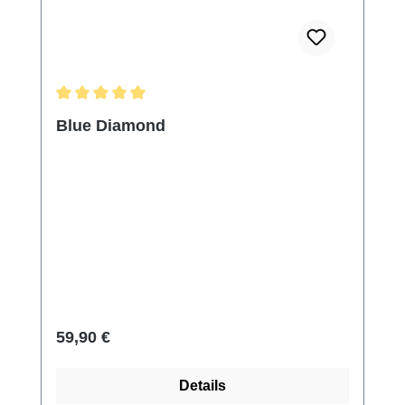
Durchschnittliche Bewertung von 5 von 5 Sternen
Blue Diamond
Regulärer Preis:
59,90 €
Details