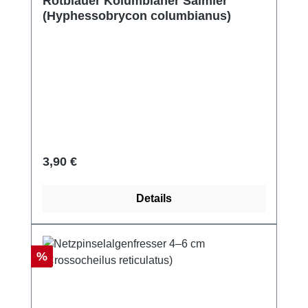
Rotblauer Kolumbianer Salmler
(Hyphessobrycon columbianus)
Regulärer Preis:
3,90 €
Details
Rabatt
%