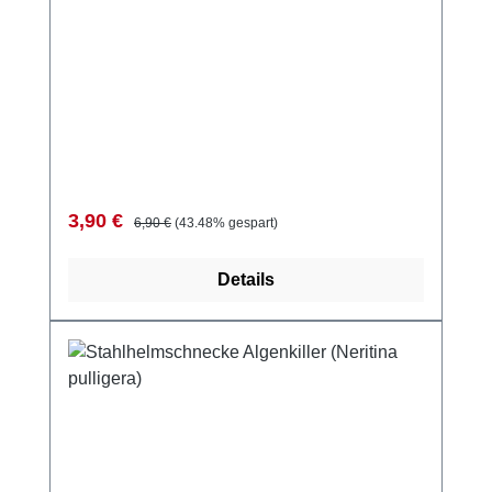
Verkaufspreis:
Regulärer Preis:
3,90 €
6,90 €
(43.48% gespart)
Details