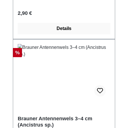
Regulärer Preis:
2,90 €
Details
Rabatt
%
Brauner Antennenwels 3–4 cm
(Ancistrus sp.)