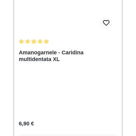
Durchschnittliche Bewertung von 5 von 5 Sternen
Amanogarnele - Caridina
multidentata XL
Regulärer Preis:
6,90 €