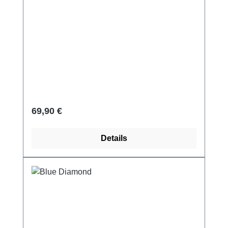
Regulärer Preis:
69,90 €
Details