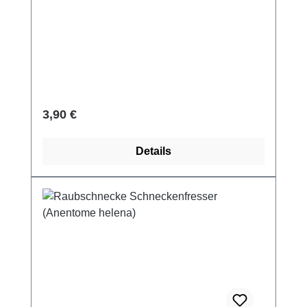
Regulärer Preis:
3,90 €
Details