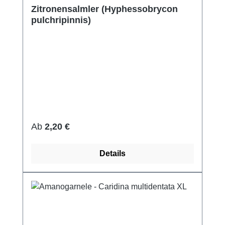
Zitronensalmler (Hyphessobrycon
pulchripinnis)
Regulärer Preis:
Ab
2,20 €
Details