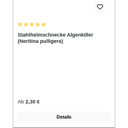
Durchschnittliche Bewertung von 5 von 5 Sternen
Stahlhelmschnecke Algenkiller
(Neritina pulligera)
Regulärer Preis:
Ab
2,30 €
Details