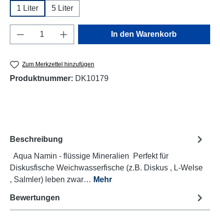
1 Liter
5 Liter
Produkt Anzahl: Gib den gewünschten Wert e
In den Warenkorb
Zum Merkzettel hinzufügen
Produktnummer:
DK10179
Beschreibung
Aqua Namin - flüssige Mineralien Perfekt für
Diskusfische Weichwasserfische (z.B. Diskus , L-Welse
, Salmler) leben zwar…
Mehr
Bewertungen