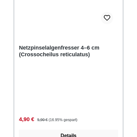
Netzpinselalgenfresser 4–6 cm
(Crossocheilus reticulatus)
Verkaufspreis:
Regulärer Preis:
4,90 €
5,90 €
(16.95% gespart)
Details