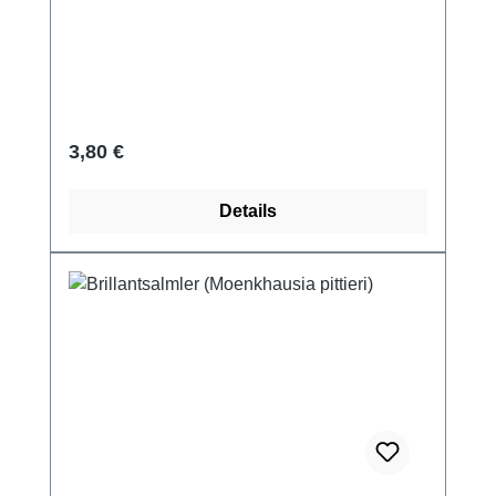
Regulärer Preis:
3,80 €
Details