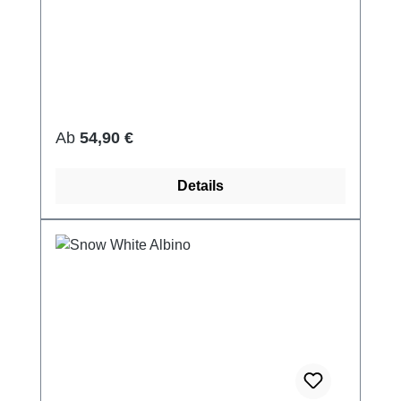
Regulärer Preis:
Ab
54,90 €
Details