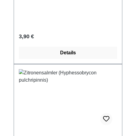
Regulärer Preis:
3,90 €
Details