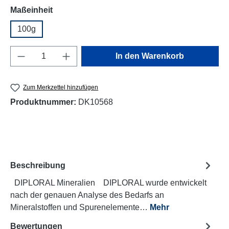
auswählen
Maßeinheit
100g
Produkt Anzahl: Gib den gewünschten Wert e
In den Warenkorb
Zum Merkzettel hinzufügen
Produktnummer:
DK10568
Beschreibung
DIPLORAL Mineralien DIPLORAL wurde entwickelt
nach der genauen Analyse des Bedarfs an
Mineralstoffen und Spurenelemente…
Mehr
Bewertungen