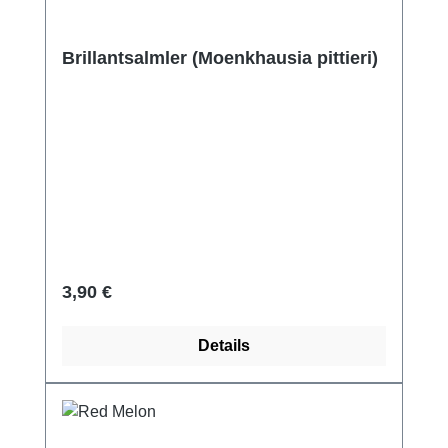
Brillantsalmler (Moenkhausia pittieri)
Regulärer Preis:
3,90 €
Details