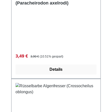
(Paracheirodon axelrodi)
Verkaufspreis:
Regulärer Preis:
3,49 €
3,90 €
(10.51% gespart)
Details