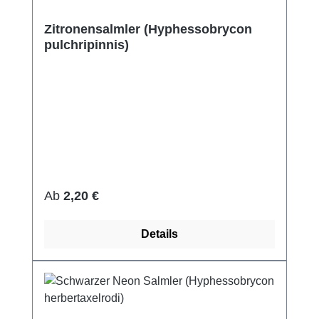
Zitronensalmler (Hyphessobrycon
pulchripinnis)
Regulärer Preis:
Ab
2,20 €
Details