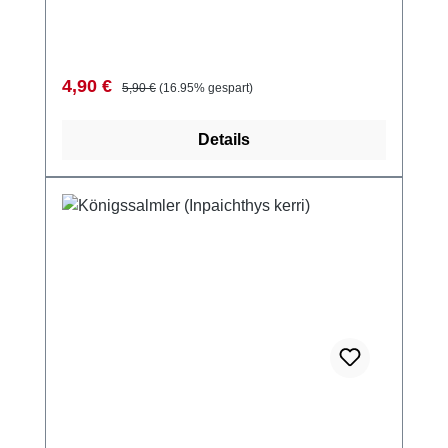
Verkaufspreis:
Regulärer Preis:
4,90 €
5,90 €
(16.95% gespart)
Details