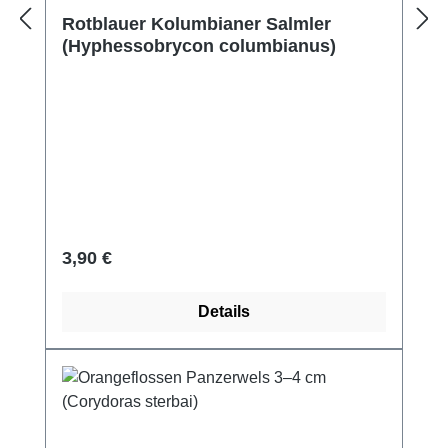
Durchschnittliche Bewertung von 5 von 5 Sternen
Rotblauer Kolumbianer Salmler
(Hyphessobrycon columbianus)
Regulärer Preis:
3,90 €
Details