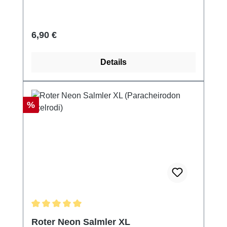
Regulärer Preis:
6,90 €
Details
Rabatt
%
Durchschnittliche Bewertung von 5 von 5 Sternen
Roter Neon Salmler XL