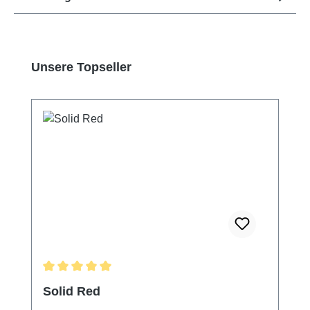
Produktgalerie überspringen
Unsere Topseller
Durchschnittliche Bewertung von 5 von 5 Sternen
Solid Red