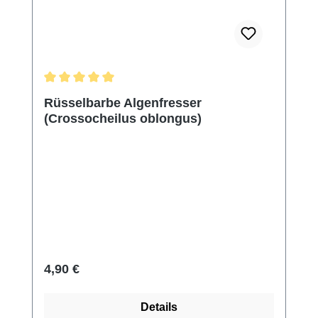
Durchschnittliche Bewertung von 5 von 5 Sternen
Rüsselbarbe Algenfresser
(Crossocheilus oblongus)
Regulärer Preis:
4,90 €
Details