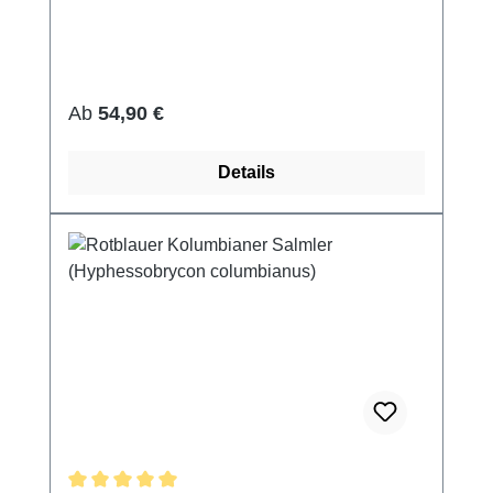
Regulärer Preis:
Ab
54,90 €
Details