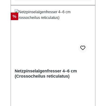
Rabatt
%
Netzpinselalgenfresser 4–6 cm
(Crossocheilus reticulatus)