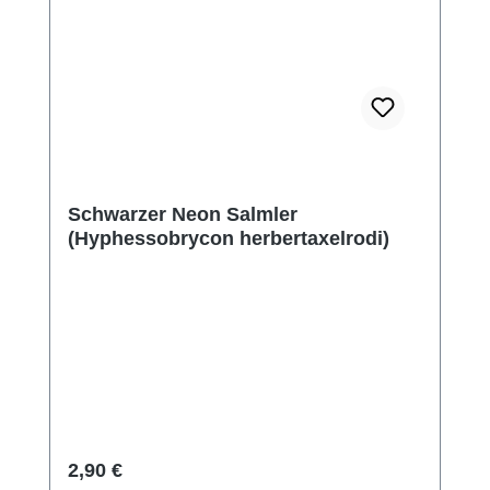
Schwarzer Neon Salmler
(Hyphessobrycon herbertaxelrodi)
Regulärer Preis:
2,90 €