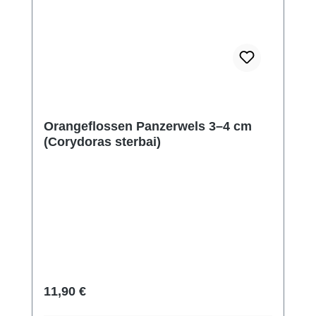
Orangeflossen Panzerwels 3–4 cm
(Corydoras sterbai)
Regulärer Preis:
11,90 €