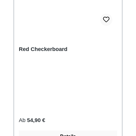
Red Checkerboard
Regulärer Preis:
Ab
54,90 €