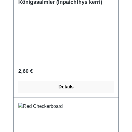
Königssalmler (Inpaichthys kerri)
Regulärer Preis:
2,60 €
Details