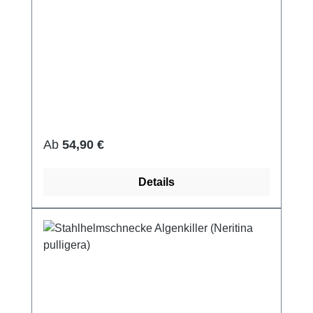
Regulärer Preis:
Ab
54,90 €
Details