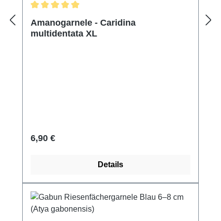
Durchschnittliche Bewertung von 5 von 5 Sternen
Amanogarnele - Caridina
multidentata XL
Regulärer Preis:
6,90 €
Details