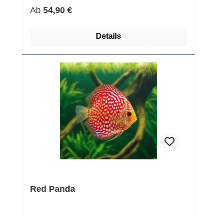
Regulärer Preis:
Ab
54,90 €
Details
Red Panda