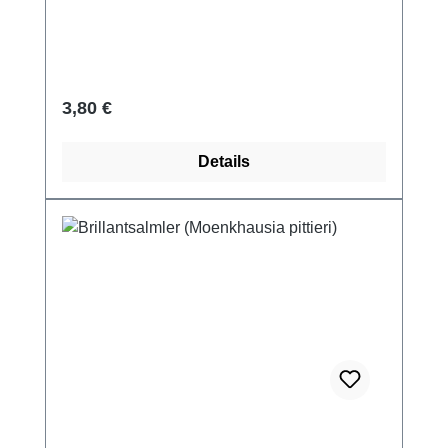
Regulärer Preis:
3,80 €
Details