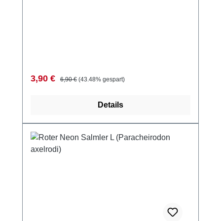
Verkaufspreis:
Regulärer Preis:
3,90 €
6,90 €
(43.48% gespart)
Details