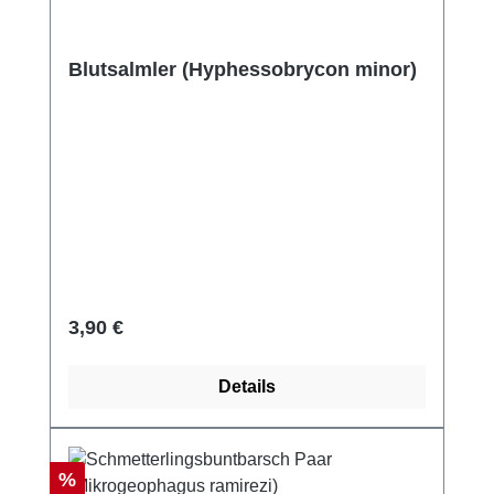
Blutsalmler (Hyphessobrycon minor)
Regulärer Preis:
3,90 €
Details
Rabatt
%