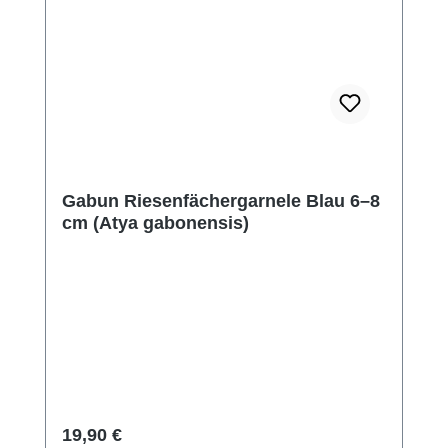
Gabun Riesenfächergarnele Blau 6–8
cm (Atya gabonensis)
Regulärer Preis:
19,90 €