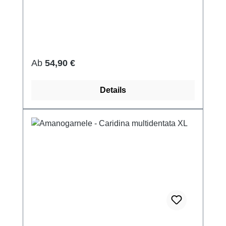
Regulärer Preis:
Ab
54,90 €
Details