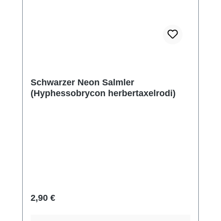
Schwarzer Neon Salmler
(Hyphessobrycon herbertaxelrodi)
Regulärer Preis:
2,90 €