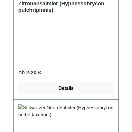
Zitronensalmler (Hyphessobrycon
pulchripinnis)
Regulärer Preis:
Ab
2,20 €
Details