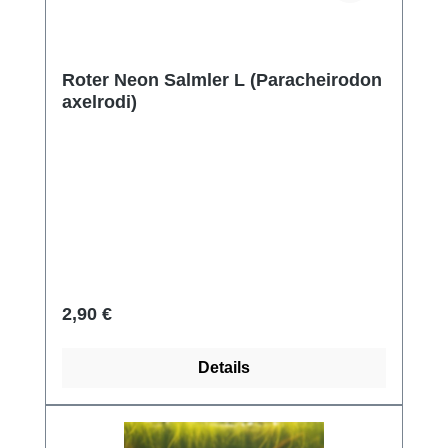
Roter Neon Salmler L (Paracheirodon
axelrodi)
Regulärer Preis:
2,90 €
Details