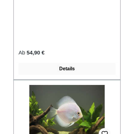
Regulärer Preis:
Ab
54,90 €
Details