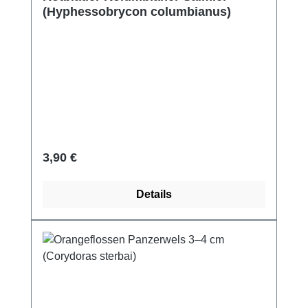
(Hyphessobrycon columbianus)
Regulärer Preis:
3,90 €
Details