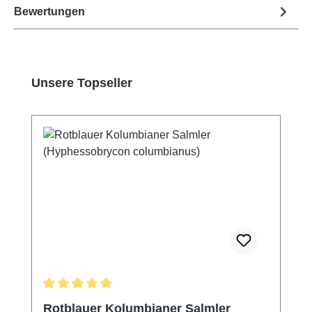
Bewertungen
Produktgalerie überspringen
Unsere Topseller
Durchschnittliche Bewertung von 5 von 5 Sternen
Rotblauer Kolumbianer Salmler