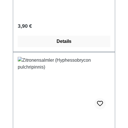
Regulärer Preis:
3,90 €
Details