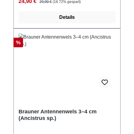
Verkaufspreis:
Regulärer Preis:
24,90 €
29,90 €
(16.72% gespart)
Details
Rabatt
%
Brauner Antennenwels 3–4 cm
(Ancistrus sp.)