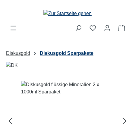
Zum Hauptinhalt springen
Ware
Diskusgold
Diskusgold Sparpakete
Bildergalerie überspringen