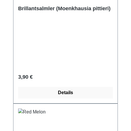
Brillantsalmler (Moenkhausia pittieri)
Regulärer Preis:
3,90 €
Details