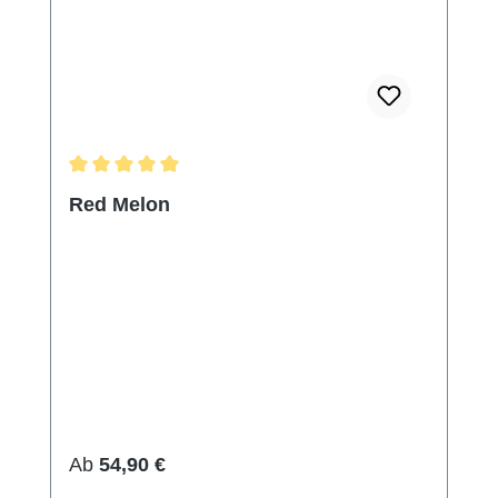
Durchschnittliche Bewertung von 5 von 5 Sternen
Red Melon
Regulärer Preis:
Ab
54,90 €