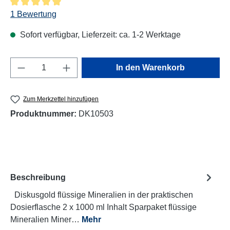
Durchschnittliche Bewertung von 5 von 5 Sternen
1 Bewertung
Sofort verfügbar, Lieferzeit: ca. 1-2 Werktage
Produkt Anzahl: Gib den gewünschten Wert e
In den Warenkorb
Zum Merkzettel hinzufügen
Produktnummer:
DK10503
Beschreibung
Diskusgold flüssige Mineralien in der praktischen
Dosierflasche 2 x 1000 ml Inhalt Sparpaket flüssige
Mineralien Miner…
Mehr