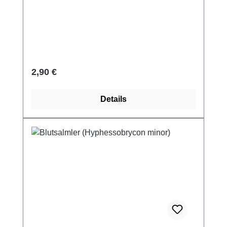
Regulärer Preis:
2,90 €
Details