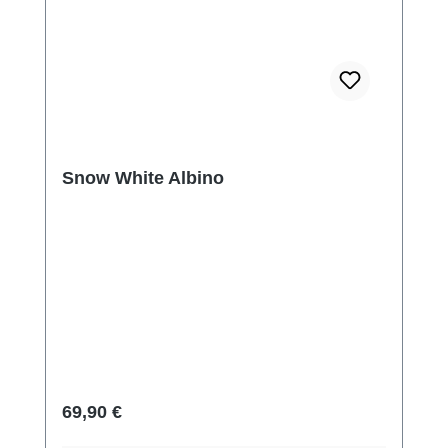
Snow White Albino
Regulärer Preis:
69,90 €