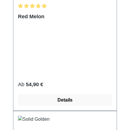
Durchschnittliche Bewertung von 5 von 5 Sternen
Red Melon
Regulärer Preis:
Ab
54,90 €
Details