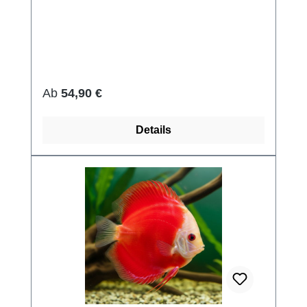
Regulärer Preis:
Ab
54,90 €
Details