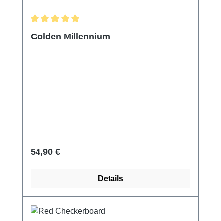
Durchschnittliche Bewertung von 5 von 5 Sternen
Golden Millennium
Regulärer Preis:
54,90 €
Details