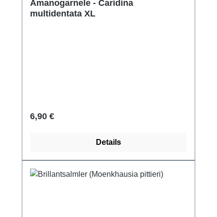
Amanogarnele - Caridina
multidentata XL
Regulärer Preis:
6,90 €
Details