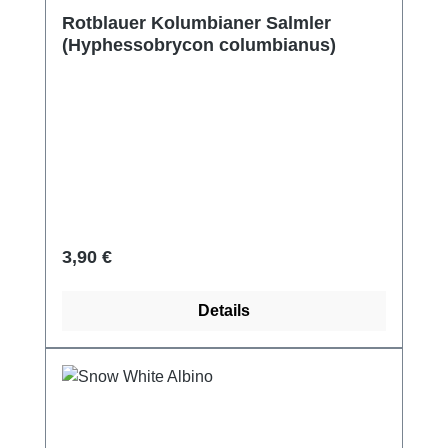
Durchschnittliche Bewertung von 5 von 5 Sternen
Rotblauer Kolumbianer Salmler
(Hyphessobrycon columbianus)
Regulärer Preis:
3,90 €
Details