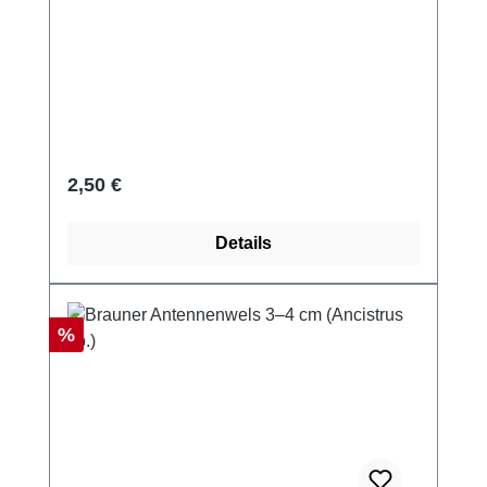
Regulärer Preis:
2,50 €
Details
Rabatt
%