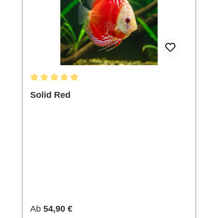
Durchschnittliche Bewertung von 5 von 5 Sternen
Solid Red
Regulärer Preis:
Ab
54,90 €