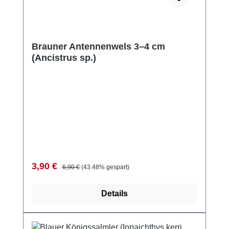
Brauner Antennenwels 3–4 cm
(Ancistrus sp.)
Verkaufspreis:
Regulärer Preis:
3,90 €
6,90 €
(43.48% gespart)
Details