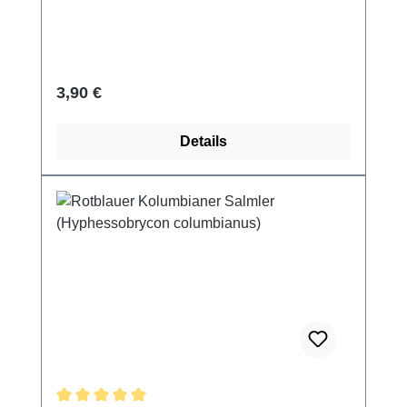
Regulärer Preis:
3,90 €
Details