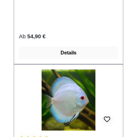
Regulärer Preis:
Ab
54,90 €
Details