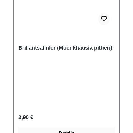
Brillantsalmler (Moenkhausia pittieri)
Regulärer Preis:
3,90 €