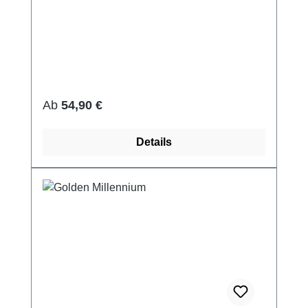
Regulärer Preis:
Ab
54,90 €
Details