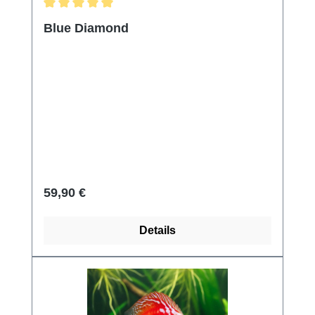
Durchschnittliche Bewertung von 5 von 5 Sternen
Blue Diamond
Regulärer Preis:
59,90 €
Details