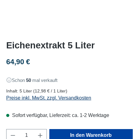
Eichenextrakt 5 Liter
Regulärer Preis:
64,90 €
Schon
50
mal verkauft
Inhalt:
5 Liter
(12,98 € / 1 Liter)
Preise inkl. MwSt. zzgl. Versandkosten
Sofort verfügbar, Lieferzeit: ca. 1-2 Werktage
Produkt Anzahl: Gib den gewünschten Wert e
In den Warenkorb