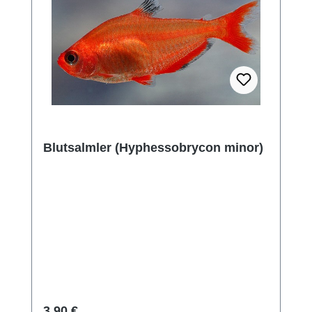
Blutsalmler (Hyphessobrycon minor)
Regulärer Preis:
3,90 €