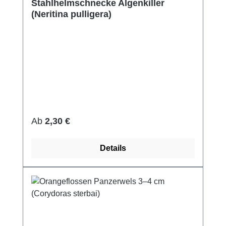
Stahlhelmschnecke Algenkiller
(Neritina pulligera)
Regulärer Preis:
Ab
2,30 €
Details