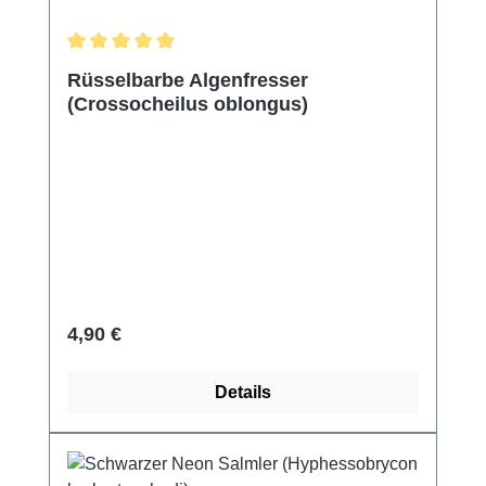
Durchschnittliche Bewertung von 5 von 5 Sternen
Rüsselbarbe Algenfresser
(Crossocheilus oblongus)
Regulärer Preis:
4,90 €
Details