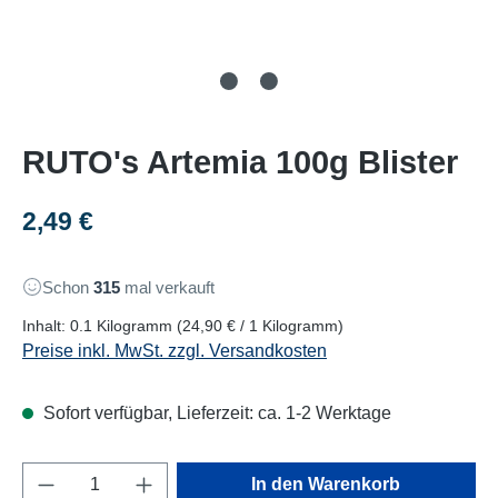
RUTO's Artemia 100g Blister
Regulärer Preis:
2,49 €
Schon
315
mal verkauft
Inhalt:
0.1 Kilogramm
(24,90 € / 1 Kilogramm)
Preise inkl. MwSt. zzgl. Versandkosten
Sofort verfügbar, Lieferzeit: ca. 1-2 Werktage
Produkt Anzahl: Gib den gewünschten Wert e
In den Warenkorb