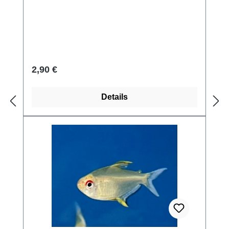
Regulärer Preis:
2,90 €
Details