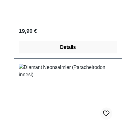
Regulärer Preis:
19,90 €
Details