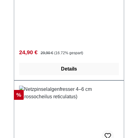
Verkaufspreis:
Regulärer Preis:
24,90 €
29,90 €
(16.72% gespart)
Details
Rabatt
%