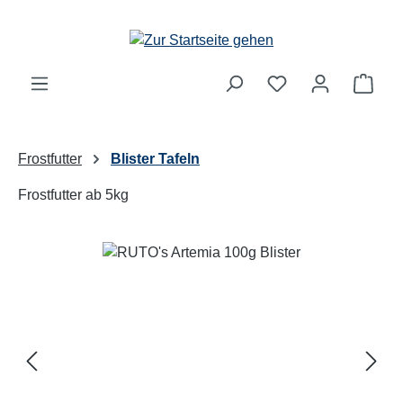
Zum Hauptinhalt springen
Ware
Frostfutter
Blister Tafeln
Frostfutter ab 5kg
Bildergalerie überspringen