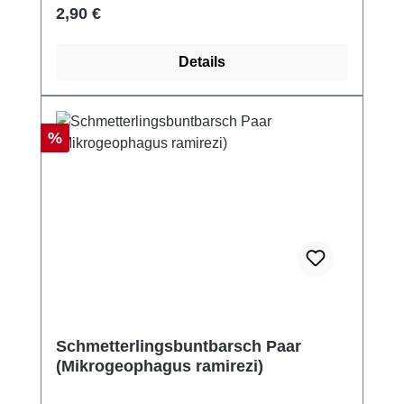
Regulärer Preis:
2,90 €
Details
Rabatt
%
Schmetterlingsbuntbarsch Paar
(Mikrogeophagus ramirezi)