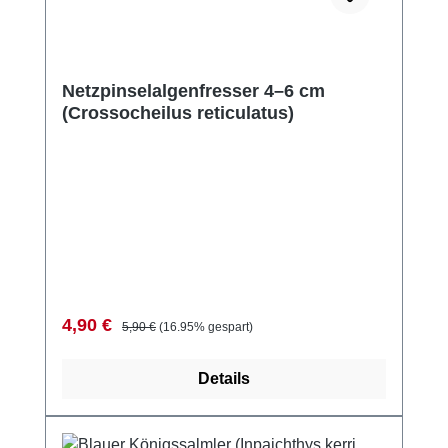
Netzpinselalgenfresser 4–6 cm
(Crossocheilus reticulatus)
Verkaufspreis:
Regulärer Preis:
4,90 €
5,90 €
(16.95% gespart)
Details