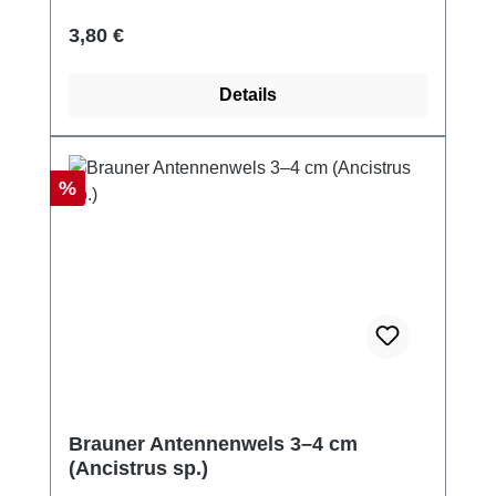
Regulärer Preis:
3,80 €
Details
Rabatt
%
Brauner Antennenwels 3–4 cm
(Ancistrus sp.)