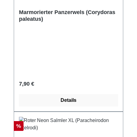
Marmorierter Panzerwels (Corydoras
paleatus)
Regulärer Preis:
7,90 €
Details
Rabatt
%