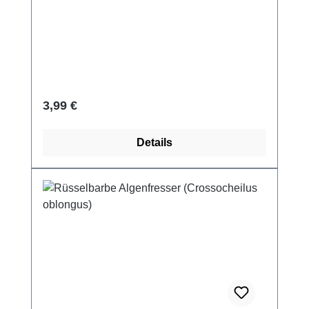
Regulärer Preis:
3,99 €
Details