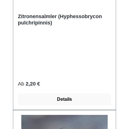
Zitronensalmler (Hyphessobrycon
pulchripinnis)
Regulärer Preis:
Ab
2,20 €
Details