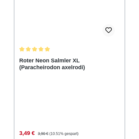
Durchschnittliche Bewertung von 5 von 5 Sternen
Roter Neon Salmler XL
(Paracheirodon axelrodi)
Verkaufspreis:
Regulärer Preis:
3,49 €
3,90 €
(10.51% gespart)