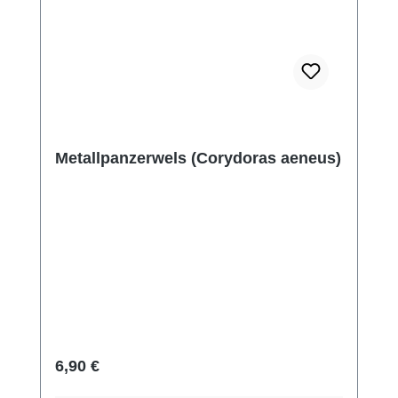
Metallpanzerwels (Corydoras aeneus)
Regulärer Preis:
6,90 €