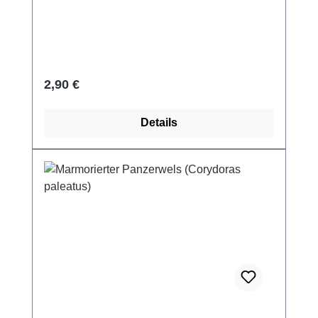
Regulärer Preis:
2,90 €
Details