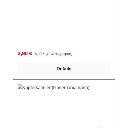
Verkaufspreis:
Regulärer Preis:
3,90 €
6,90 €
(43.48% gespart)
Details