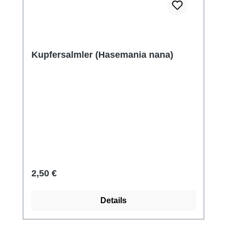
Kupfersalmler (Hasemania nana)
Regulärer Preis:
2,50 €
Details