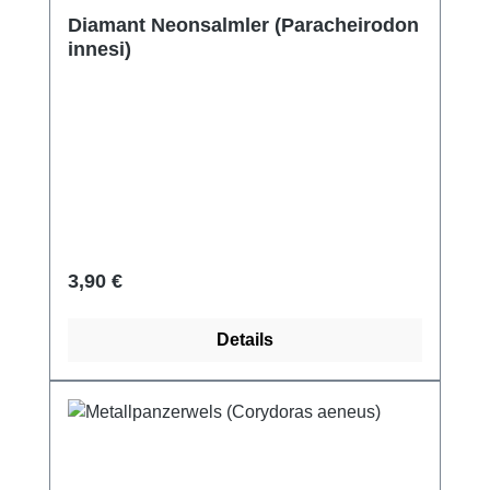
Diamant Neonsalmler (Paracheirodon
innesi)
Regulärer Preis:
3,90 €
Details