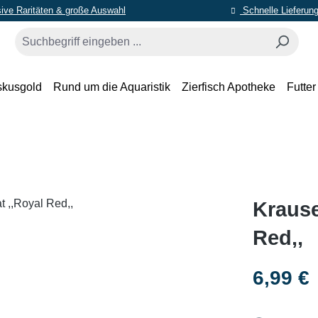
ive Raritäten & große Auswahl
Schnelle Lieferun
skusgold
Rund um die Aquaristik
Zierfisch Apotheke
Futter
Krause
Red,,
Regulärer Pr
6,99 €