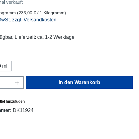
al verkauft
ilogramm
(233,00 € / 1 Kilogramm)
 MwSt. zzgl. Versandkosten
ügbar, Lieferzeit: ca. 1-2 Werktage
uswählen
 ml
Anzahl: Gib den gewünschten Wert ein oder
In den Warenkorb
tel hinzufügen
mmer:
DK11924