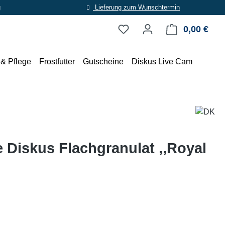
g
Lieferung zum Wunschtermin
0,00 €
Ware
 & Pflege
Frostfutter
Gutscheine
Diskus Live Cam
 Diskus Flachgranulat ,,Royal
eis: