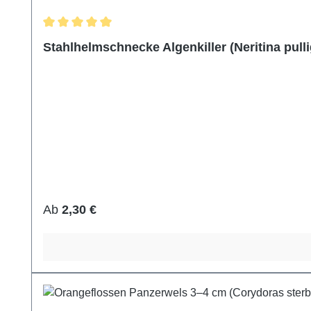
Durchschnittliche Bewertung von 5 von 5 Sternen
Stahlhelmschnecke Algenkiller (Neritina pulli
Regulärer Preis:
Ab
2,30 €