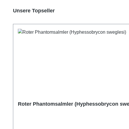
Produktgalerie überspringen
Unsere Topseller
Roter Phantomsalmler (Hyphessobrycon swe