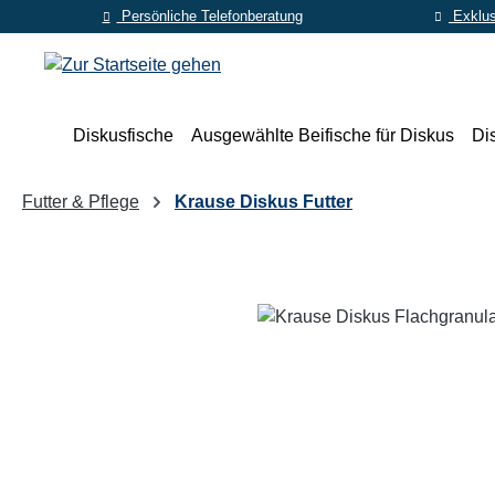
Persönliche Telefonberatung
Exklus
m Hauptinhalt springen
Zur Suche springen
Zur Hauptnavigation springen
Diskusfische
Ausgewählte Beifische für Diskus
Di
Futter & Pflege
Krause Diskus Futter
Bildergalerie überspringen