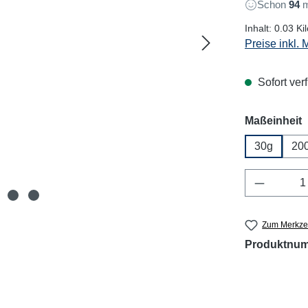
Schon
94
m
Inhalt:
0.03 K
Preise inkl.
Sofort verf
a
Maßeinheit
30g
200
Produkt 
Zum Merkzet
Produktnu