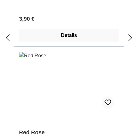
Regulärer Preis:
3,90 €
Details
Red Rose