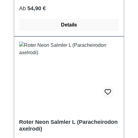
Regulärer Preis:
Ab
54,90 €
Details
Roter Neon Salmler L (Paracheirodon
axelrodi)