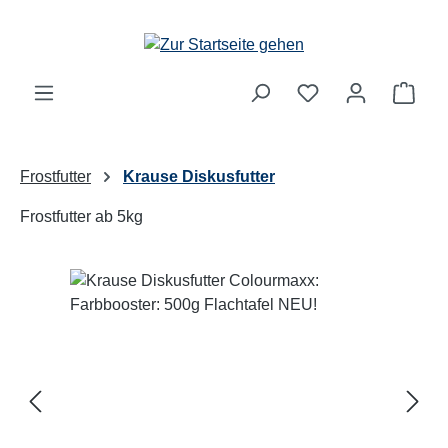
Zum Hauptinhalt springen
Ware
Frostfutter
Krause Diskusfutter
Frostfutter ab 5kg
Bildergalerie überspringen