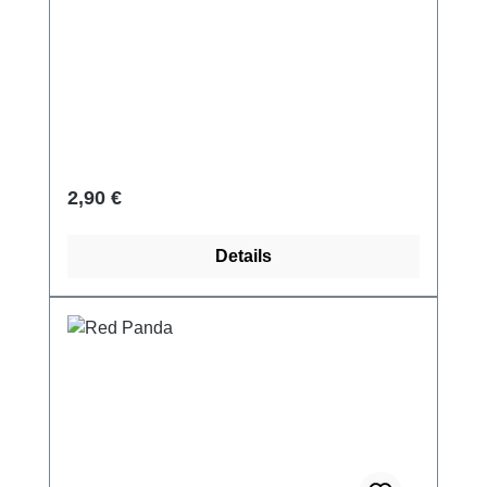
Regulärer Preis:
2,90 €
Details