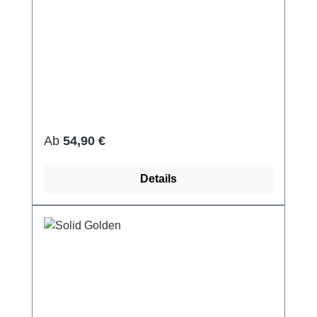
Regulärer Preis:
Ab
54,90 €
Details