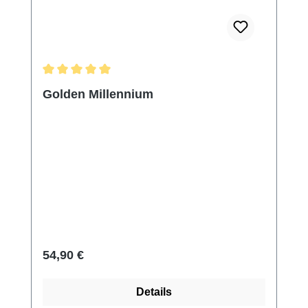
Durchschnittliche Bewertung von 5 von 5 Sternen
Golden Millennium
Regulärer Preis:
54,90 €
Details