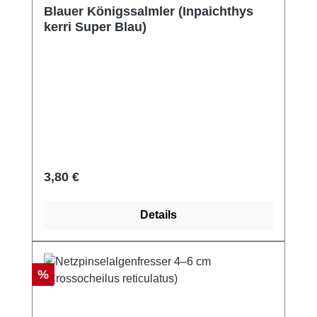
Blauer Königssalmler (Inpaichthys
kerri Super Blau)
Regulärer Preis:
3,80 €
Details
Rabatt
%