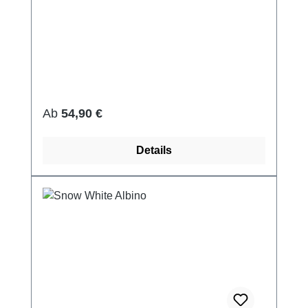
Regulärer Preis:
Ab
54,90 €
Details