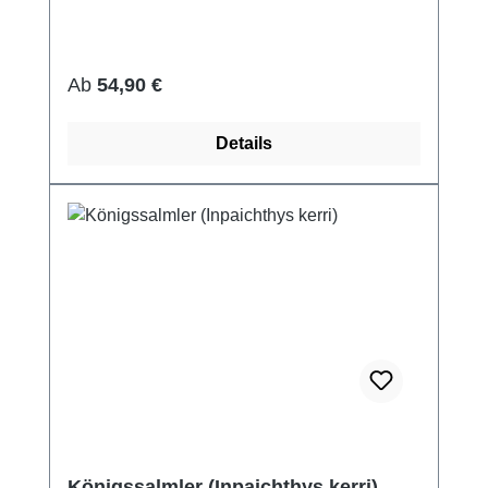
Regulärer Preis:
Ab
54,90 €
Details
Königssalmler (Inpaichthys kerri)