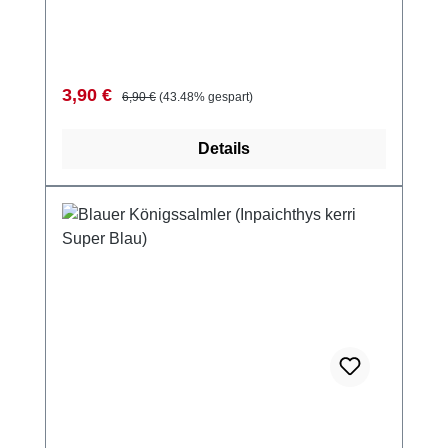
Verkaufspreis:
Regulärer Preis:
3,90 €
6,90 €
(43.48% gespart)
Details