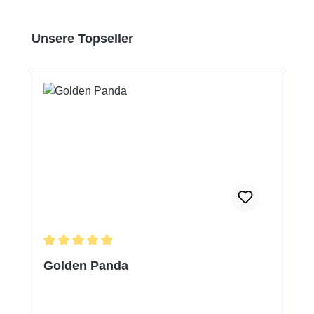
Produktgalerie überspringen
Unsere Topseller
Durchschnittliche Bewertung von 5 von 5 Sternen
Golden Panda