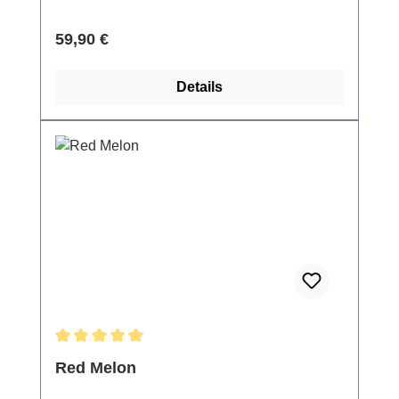
Regulärer Preis:
59,90 €
Details
Durchschnittliche Bewertung von 5 von 5 Sternen
Red Melon