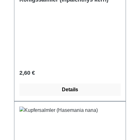
Regulärer Preis:
2,60 €
Details