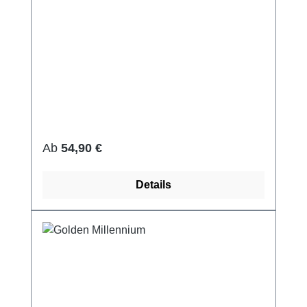
Regulärer Preis:
Ab
54,90 €
Details