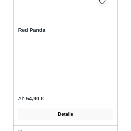
Red Panda
Regulärer Preis:
Ab
54,90 €
Details