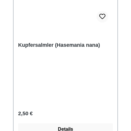
Kupfersalmler (Hasemania nana)
Regulärer Preis:
2,50 €
Details