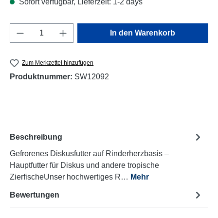
Sofort verfügbar, Lieferzeit: 1-2 days
Produkt Anzahl: Gib den gewünschten Wert e
In den Warenkorb
Zum Merkzettel hinzufügen
Produktnummer:
SW12092
Beschreibung
Gefrorenes Diskusfutter auf Rinderherzbasis –
Hauptfutter für Diskus und andere tropische
ZierfischeUnser hochwertiges R…
Mehr
Bewertungen