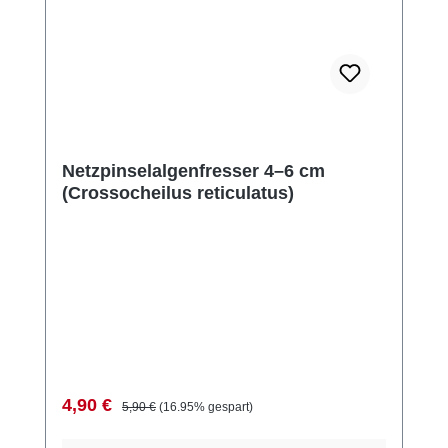
Netzpinselalgenfresser 4–6 cm
(Crossocheilus reticulatus)
Verkaufspreis:
Regulärer Preis:
4,90 €
5,90 €
(16.95% gespart)