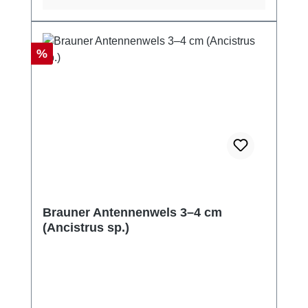
Rabatt
%
Brauner Antennenwels 3–4 cm
(Ancistrus sp.)