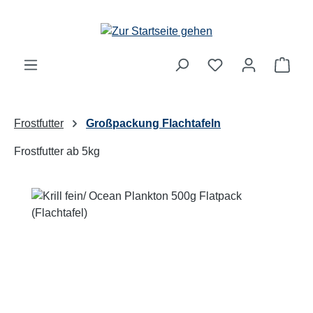
Zum Hauptinhalt springen
Ware
Frostfutter
Großpackung Flachtafeln
Frostfutter ab 5kg
Bildergalerie überspringen