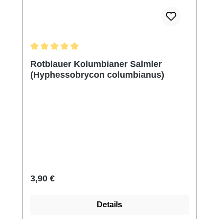
Durchschnittliche Bewertung von 5 von 5 Sternen
Rotblauer Kolumbianer Salmler
(Hyphessobrycon columbianus)
Regulärer Preis:
3,90 €
Details