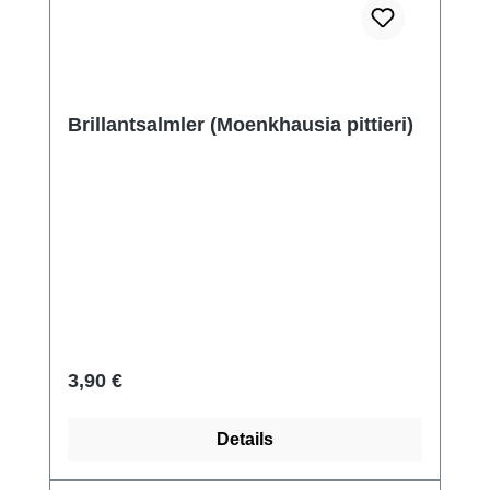
Brillantsalmler (Moenkhausia pittieri)
Regulärer Preis:
3,90 €
Details