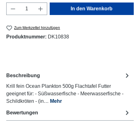
Produkt Anzahl: Gib den gewünschten Wert e
In den Warenkorb
Zum Merkzettel hinzufügen
Produktnummer:
DK10838
Beschreibung
Krill fein Ocean Plankton 500g Flachtafel Futter
geeignet für: - Süßwasserfische - Meerwasserfische -
Schildkröten - (in…
Mehr
Bewertungen