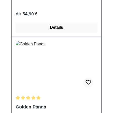
Regulärer Preis:
Ab
54,90 €
Details
Durchschnittliche Bewertung von 5 von 5 Sternen
Golden Panda