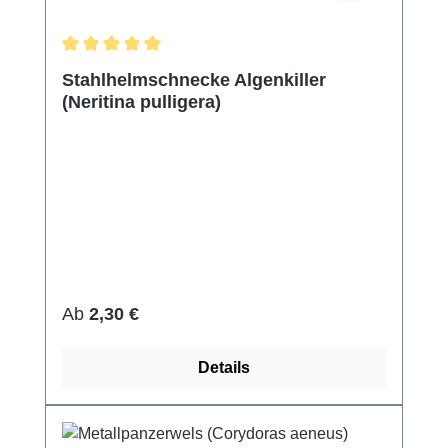
Durchschnittliche Bewertung von 5 von 5 Sternen
Stahlhelmschnecke Algenkiller
(Neritina pulligera)
Regulärer Preis:
Ab
2,30 €
Details