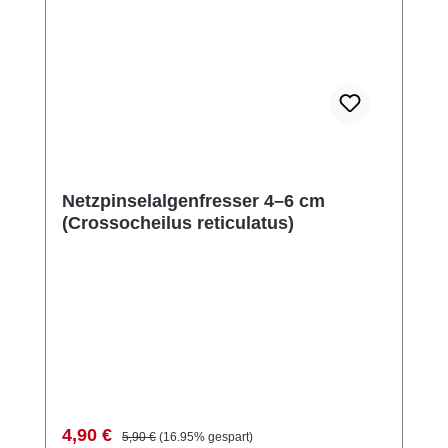
Netzpinselalgenfresser 4–6 cm
(Crossocheilus reticulatus)
Verkaufspreis:
Regulärer Preis:
4,90 €
5,90 €
(16.95% gespart)