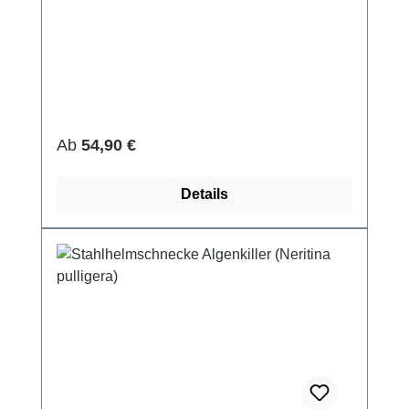
Regulärer Preis:
Ab
54,90 €
Details