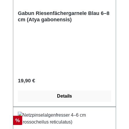
Gabun Riesenfächergarnele Blau 6–8
cm (Atya gabonensis)
Regulärer Preis:
19,90 €
Details
Rabatt
%