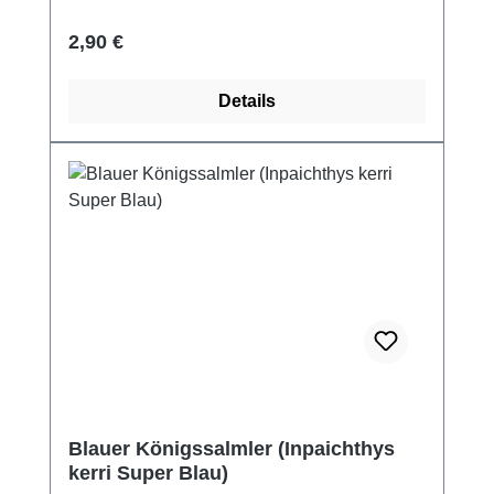
Regulärer Preis:
2,90 €
Details
Blauer Königssalmler (Inpaichthys
kerri Super Blau)