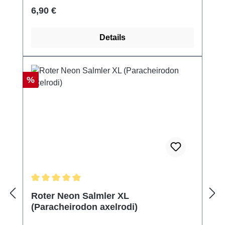
Regulärer Preis:
6,90 €
Details
Rabatt
%
Durchschnittliche Bewertung von 5 von 5 Sternen
Roter Neon Salmler XL
(Paracheirodon axelrodi)