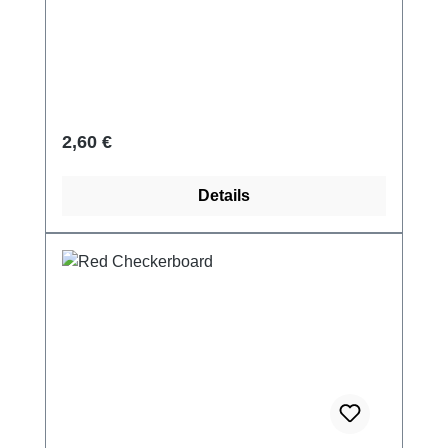
Regulärer Preis:
2,60 €
Details