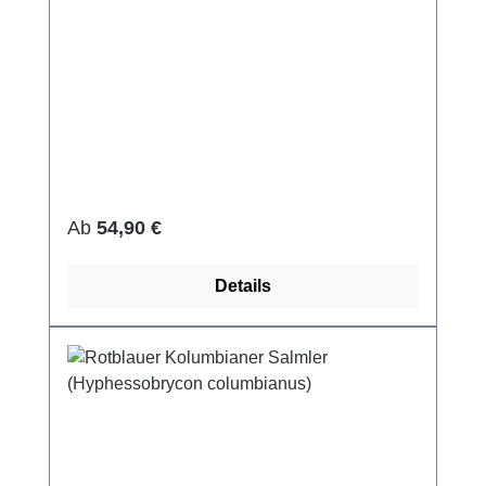
Regulärer Preis:
Ab
54,90 €
Details