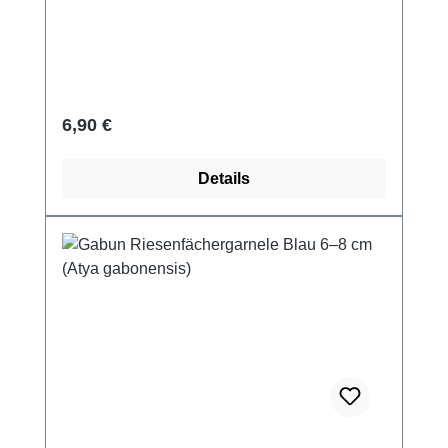
Regulärer Preis:
6,90 €
Details