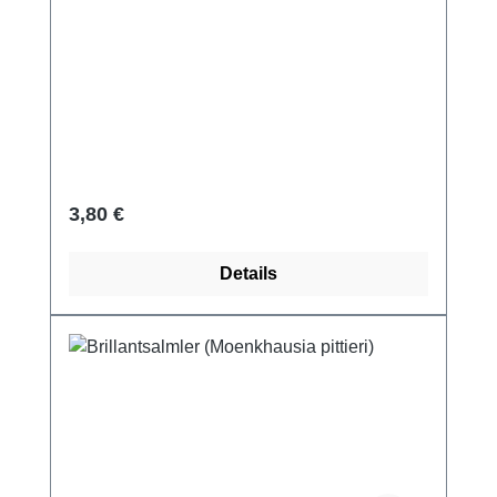
Regulärer Preis:
3,80 €
Details