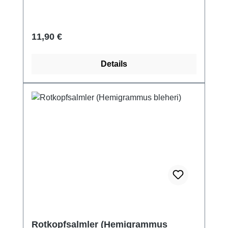
Regulärer Preis:
11,90 €
Details
Rotkopfsalmler (Hemigrammus