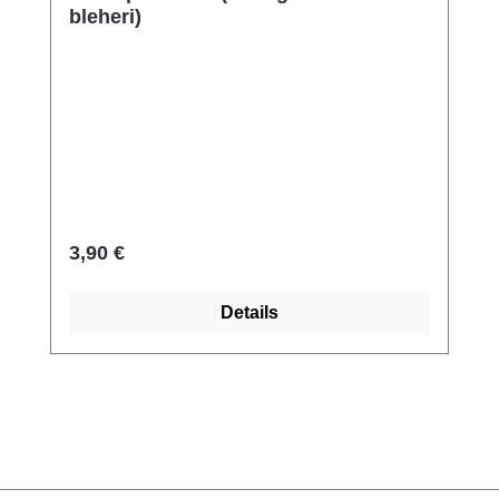
bleheri)
Regulärer Preis:
3,90 €
Details