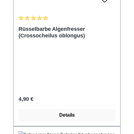
Durchschnittliche Bewertung von 5 von 5 Sternen
Rüsselbarbe Algenfresser
(Crossocheilus oblongus)
Regulärer Preis:
4,90 €
Details