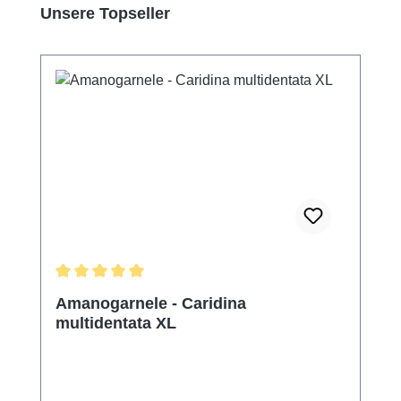
Produktgalerie überspringen
Unsere Topseller
Durchschnittliche Bewertung von 5 von 5 Sternen
Amanogarnele - Caridina
multidentata XL