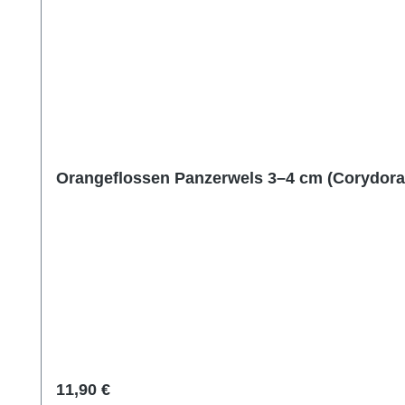
Orangeflossen Panzerwels 3–4 cm (Corydoras
Regulärer Preis:
11,90 €