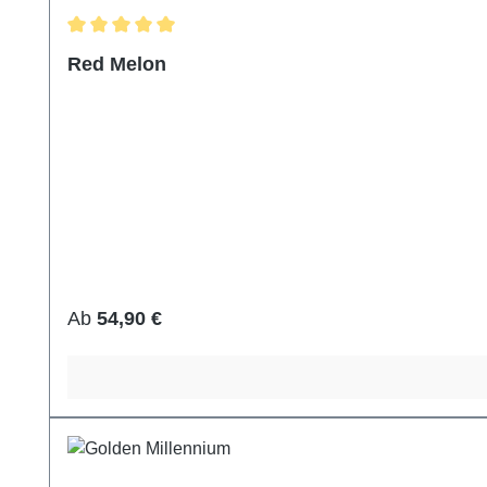
Durchschnittliche Bewertung von 5 von 5 Sternen
Red Melon
Regulärer Preis:
Ab
54,90 €