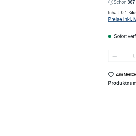
Schon
367
Inhalt:
0.1 Ki
Preise inkl.
Sofort verf
Produkt 
Zum Merkzet
Produktnu