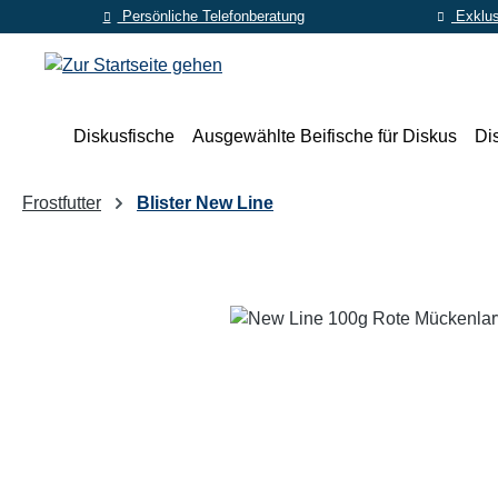
Persönliche Telefonberatung
Exklus
m Hauptinhalt springen
Zur Suche springen
Zur Hauptnavigation springen
Diskusfische
Ausgewählte Beifische für Diskus
Di
Frostfutter
Blister New Line
Bildergalerie überspringen