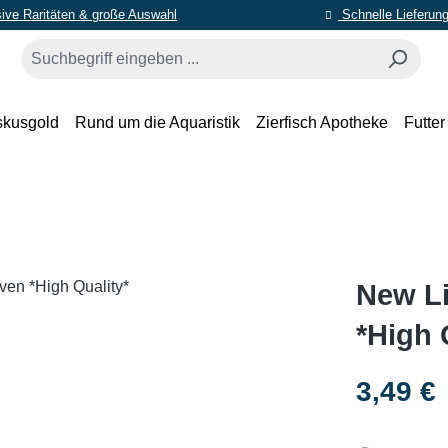
ive Raritäten & große Auswahl
Schnelle Lieferun
skusgold
Rund um die Aquaristik
Zierfisch Apotheke
Futter
New L
*High 
Regulärer Pr
3,49 €