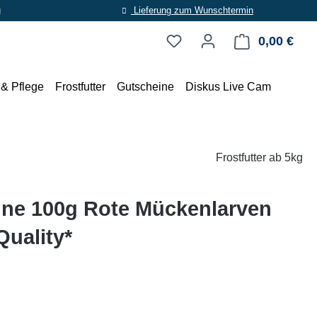
g
Lieferung zum Wunschtermin
0,00 €
Ware
 & Pflege
Frostfutter
Gutscheine
Diskus Live Cam
Frostfutter ab 5kg
ine 100g Rote Mückenlarven
Quality*
eis: