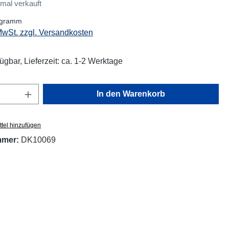
mal verkauft
logramm
 MwSt. zzgl. Versandkosten
ügbar, Lieferzeit: ca. 1-2 Werktage
Anzahl: Gib den gewünschten Wert ein oder
In den Warenkorb
tel hinzufügen
mmer:
DK10069