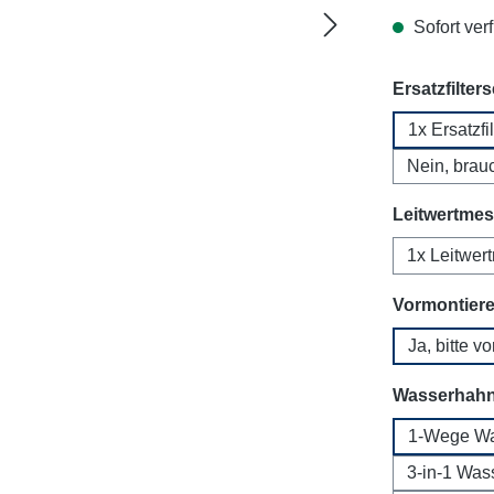
Sofort verf
Ersatzfilter
1x Ersatzfi
Nein, brauc
Leitwertmess
1x Leitwer
Vormontier
Ja, bitte v
Wasserhah
1-Wege Wa
3-in-1 Was