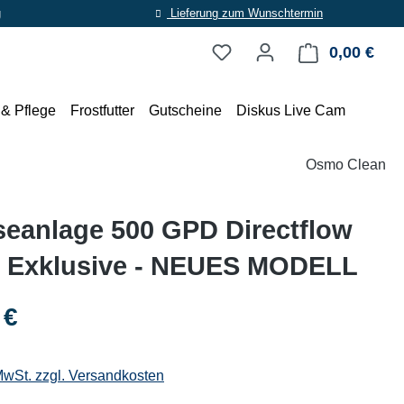
g
Lieferung zum Wunschtermin
0,00 €
Ware
 & Pflege
Frostfutter
Gutscheine
Diskus Live Cam
Osmo Clean
eanlage 500 GPD Directflow
l Exklusive - NEUES MODELL
eis:
 €
 MwSt. zzgl. Versandkosten