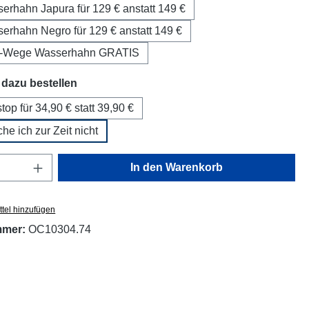
serhahn Japura für 129 € anstatt 149 €
serhahn Negro für 129 € anstatt 149 €
1-Wege Wasserhahn GRATIS
auswählen
dazu bestellen
op für 34,90 € statt 39,90 €
he ich zur Zeit nicht
Anzahl: Gib den gewünschten Wert ein oder
In den Warenkorb
tel hinzufügen
mmer:
OC10304.74