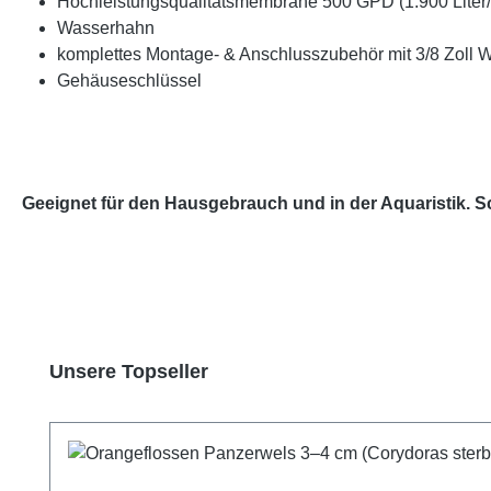
Hochleistungsqualitätsmembrane 500 GPD (1.900 Liter/
Wasserhahn
komplettes Montage- & Anschlusszubehör mit 3/8 Zoll 
Gehäuseschlüssel
Geeignet für den Hausgebrauch und in der Aquaristik. S
Produktgalerie überspringen
Unsere Topseller