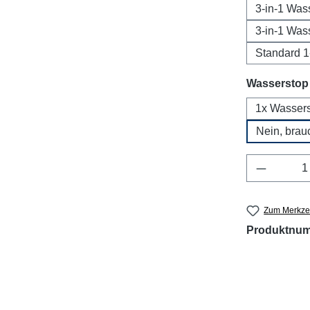
3-in-1 Was
3-in-1 Was
Standard 
Wasserstop 
1x Wasserst
Nein, brauc
Produkt 
Zum Merkzet
Produktnu