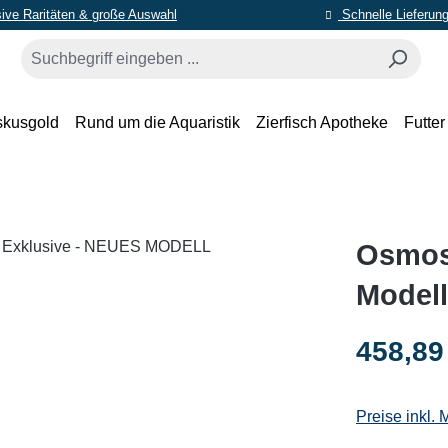
ive Raritäten & große Auswahl
Schnelle Lieferun
skusgold
Rund um die Aquaristik
Zierfisch Apotheke
Futter
Osmos
Model
Regulärer Pr
458,89
Preise inkl.