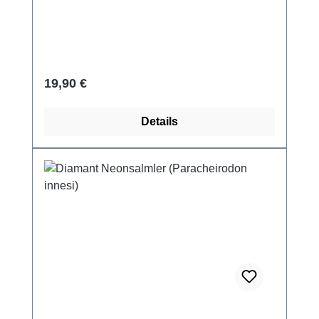
Regulärer Preis:
19,90 €
Details