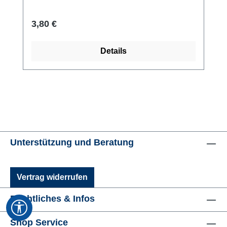
Regulärer Preis:
3,80 €
Details
Unterstützung und Beratung
Vertrag widerrufen
Rechtliches & Infos
Werkzeugleiste anzeigen
Shop Service