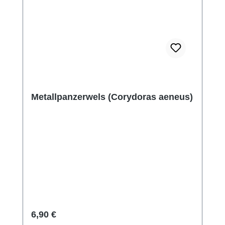
Metallpanzerwels (Corydoras aeneus)
Regulärer Preis:
6,90 €