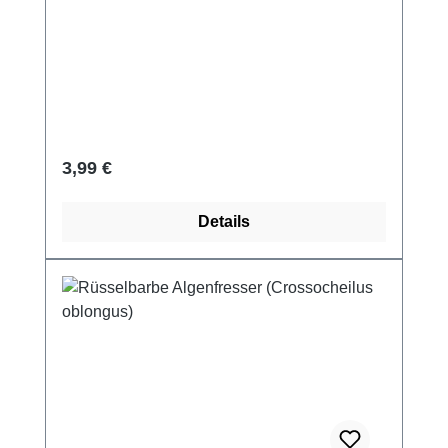
Regulärer Preis:
3,99 €
Details