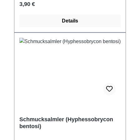
Regulärer Preis:
3,90 €
Details
Schmucksalmler (Hyphessobrycon
bentosi)