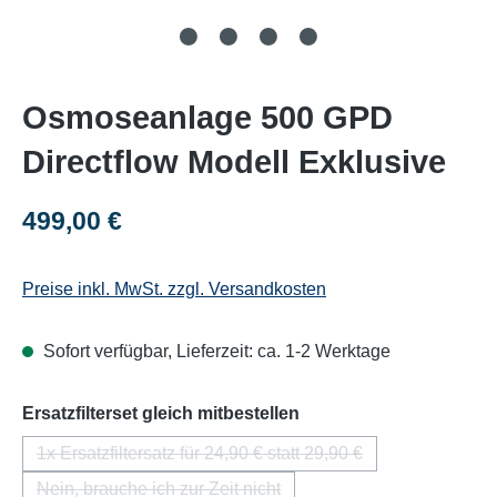
Osmoseanlage 500 GPD
Directflow Modell Exklusive
Regulärer Preis:
499,00 €
Preise inkl. MwSt. zzgl. Versandkosten
Sofort verfügbar, Lieferzeit: ca. 1-2 Werktage
auswählen
Ersatzfilterset gleich mitbestellen
1x Ersatzfiltersatz für 24,90 € statt 29,90 €
(Diese Option ist zurzeit nicht verfügbar.)
Nein, brauche ich zur Zeit nicht