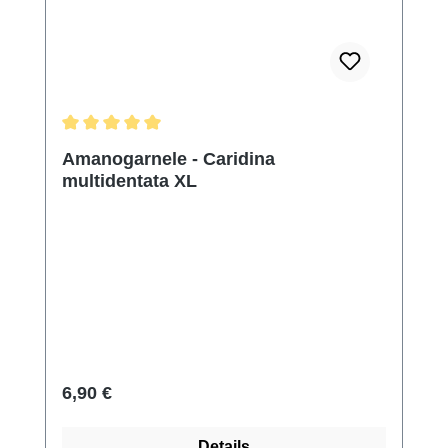
Durchschnittliche Bewertung von 5 von 5 Sternen
Amanogarnele - Caridina
multidentata XL
Regulärer Preis:
6,90 €
Details