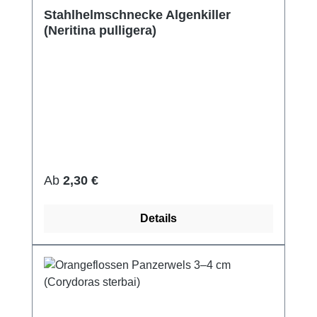
Durchschnittliche Bewertung von 5 von 5 Sternen
Stahlhelmschnecke Algenkiller
(Neritina pulligera)
Regulärer Preis:
Ab
2,30 €
Details