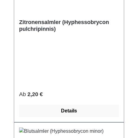
Zitronensalmler (Hyphessobrycon
pulchripinnis)
Regulärer Preis:
Ab
2,20 €
Details