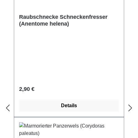
Raubschnecke Schneckenfresser
(Anentome helena)
Regulärer Preis:
2,90 €
Details