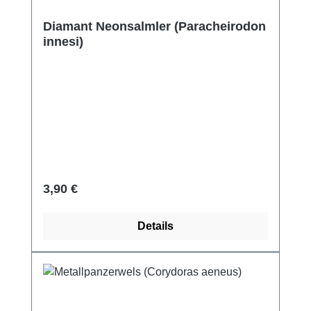
Diamant Neonsalmler (Paracheirodon
innesi)
Regulärer Preis:
3,90 €
Details