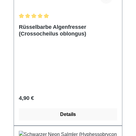
Durchschnittliche Bewertung von 5 von 5 Sternen
Rüsselbarbe Algenfresser
(Crossocheilus oblongus)
Regulärer Preis:
4,90 €
Details