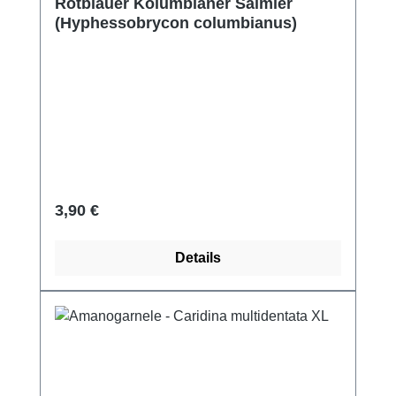
Rotblauer Kolumbianer Salmler
(Hyphessobrycon columbianus)
Regulärer Preis:
3,90 €
Details