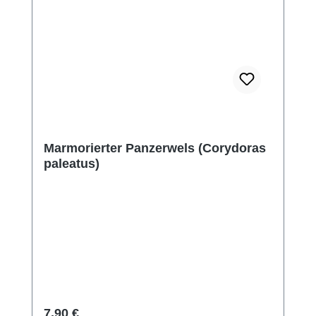
Marmorierter Panzerwels (Corydoras
paleatus)
Regulärer Preis:
7,90 €