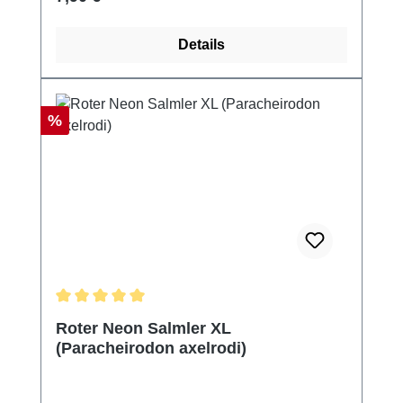
Details
Rabatt
%
Durchschnittliche Bewertung von 5 von 5 Sternen
Roter Neon Salmler XL
(Paracheirodon axelrodi)