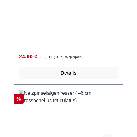
Verkaufspreis:
Regulärer Preis:
24,90 €
29,90 €
(16.72% gespart)
Details
Rabatt
%