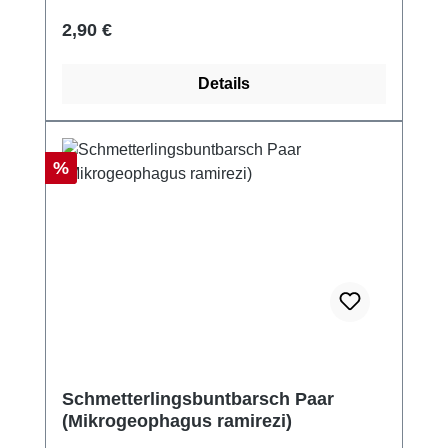
Regulärer Preis:
2,90 €
Details
Rabatt
%
Schmetterlingsbuntbarsch Paar
(Mikrogeophagus ramirezi)