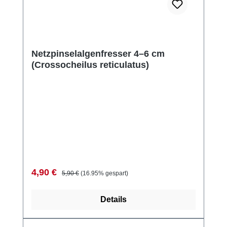
Netzpinselalgenfresser 4–6 cm
(Crossocheilus reticulatus)
Verkaufspreis:
Regulärer Preis:
4,90 €
5,90 €
(16.95% gespart)
Details