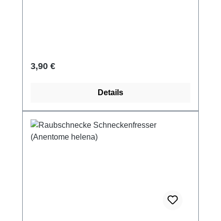
Regulärer Preis:
3,90 €
Details