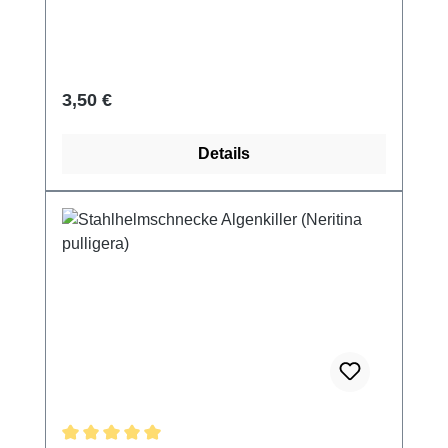
Regulärer Preis:
3,50 €
Details