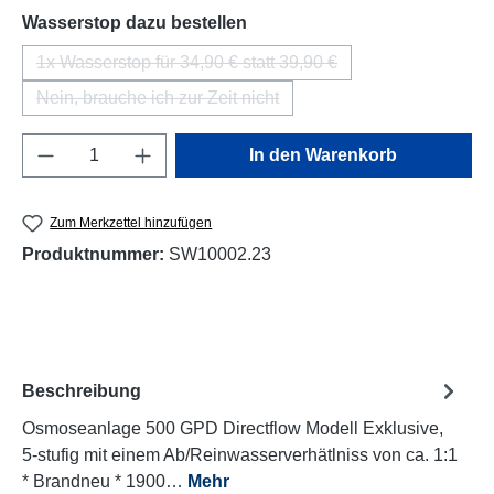
auswählen
Wasserstop dazu bestellen
1x Wasserstop für 34,90 € statt 39,90 €
(Diese Option ist zurzeit nicht verfügbar.)
Nein, brauche ich zur Zeit nicht
(Diese Option ist zurzeit nicht verfügbar.)
Produkt Anzahl: Gib den gewünschten Wert e
In den Warenkorb
Zum Merkzettel hinzufügen
Produktnummer:
SW10002.23
Beschreibung
Osmoseanlage 500 GPD Directflow Modell Exklusive,
5-stufig mit einem Ab/Reinwasserverhätlniss von ca. 1:1
* Brandneu * 1900…
Mehr