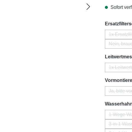
Sofort verf
Ersatzfilter
1x Ersatzfil
Nein, brauc
Leitwertmess
1x Leitwer
Vormontier
Ja, bitte v
Wasserhah
1-Wege Was
3-in-1 Was