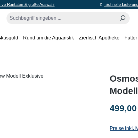
ive Raritäten & große Auswahl
Schnelle Lieferun
skusgold
Rund um die Aquaristik
Zierfisch Apotheke
Futter
Osmos
Modell
Regulärer Pr
499,00
Preise inkl.