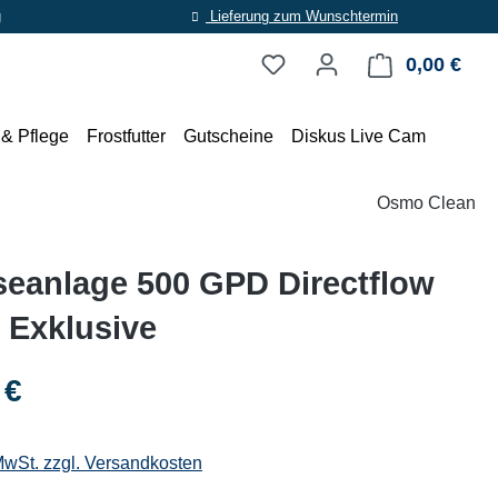
g
Lieferung zum Wunschtermin
0,00 €
Ware
 & Pflege
Frostfutter
Gutscheine
Diskus Live Cam
Osmo Clean
eanlage 500 GPD Directflow
 Exklusive
eis:
 €
 MwSt. zzgl. Versandkosten