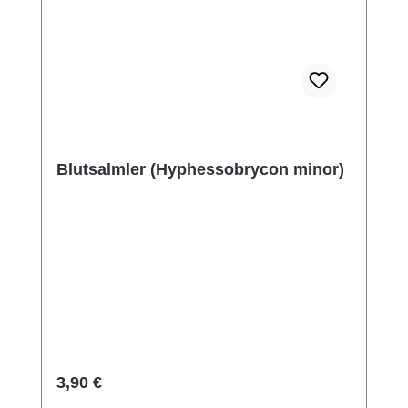
Blutsalmler (Hyphessobrycon minor)
Regulärer Preis:
3,90 €