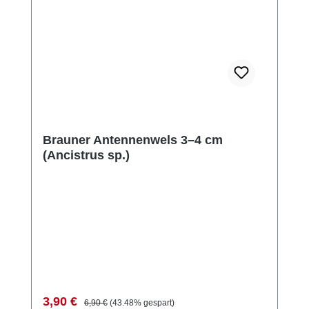
Brauner Antennenwels 3–4 cm
(Ancistrus sp.)
Verkaufspreis:
Regulärer Preis:
3,90 €
6,90 €
(43.48% gespart)