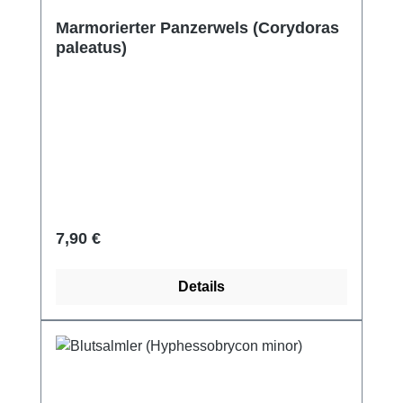
Marmorierter Panzerwels (Corydoras
paleatus)
Regulärer Preis:
7,90 €
Details