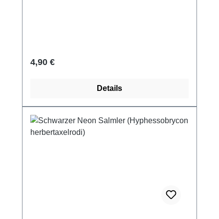
Regulärer Preis:
4,90 €
Details