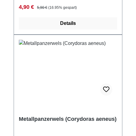
Verkaufspreis:
Regulärer Preis:
4,90 €
5,90 €
(16.95% gespart)
Details
Metallpanzerwels (Corydoras aeneus)