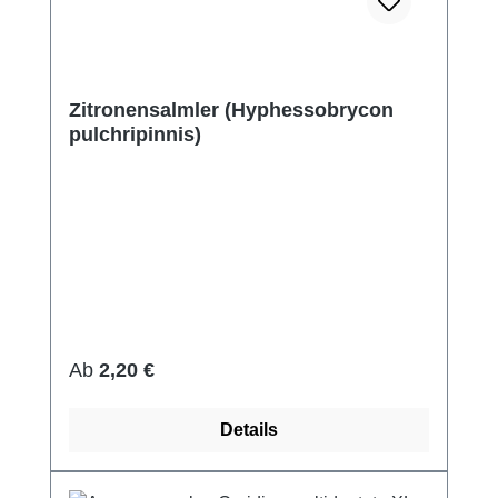
Zitronensalmler (Hyphessobrycon
pulchripinnis)
Regulärer Preis:
Ab
2,20 €
Details