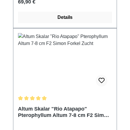
Regulärer Preis:
69,90 €
Details
Durchschnittliche Bewertung von 5 von 5 Sternen
Altum Skalar "Rio Atapapo"
Pterophyllum Altum 7-8 cm F2 Simon
Forkel Zucht