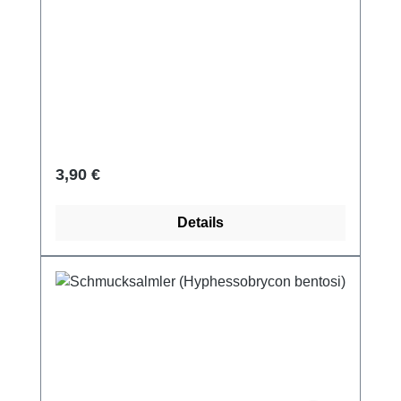
Regulärer Preis:
3,90 €
Details