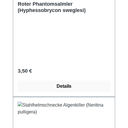
Roter Phantomsalmler
(Hyphessobrycon sweglesi)
Regulärer Preis:
3,50 €
Details