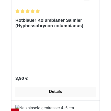
Durchschnittliche Bewertung von 5 von 5 Sternen
Rotblauer Kolumbianer Salmler
(Hyphessobrycon columbianus)
Regulärer Preis:
3,90 €
Details