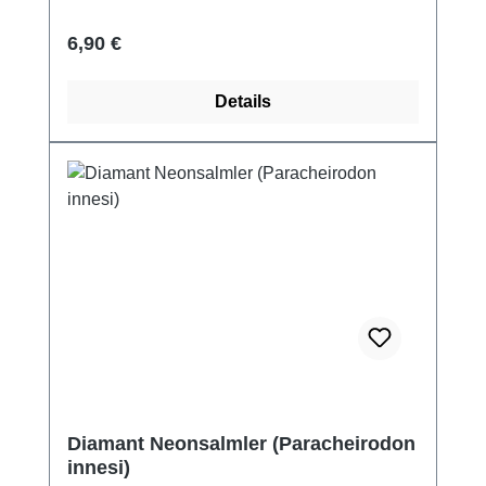
Regulärer Preis:
6,90 €
Details
Diamant Neonsalmler (Paracheirodon
innesi)