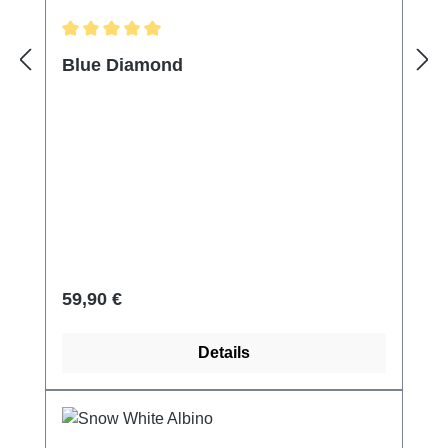
Durchschnittliche Bewertung von 5 von 5 Sternen
Blue Diamond
Regulärer Preis:
59,90 €
Details