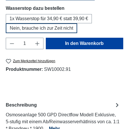
auswählen
Wasserstop dazu bestellen
1x Wasserstop für 34,90 € statt 39,90 €
Nein, brauche ich zur Zeit nicht
Produkt Anzahl: Gib den gewünschten Wert e
In den Warenkorb
Zum Merkzettel hinzufügen
Produktnummer:
SW10002.91
Beschreibung
Osmoseanlage 500 GPD Directflow Modell Exklusive,
5-stufig mit einem Ab/Reinwasserverhätlniss von ca. 1:1
* Brandneu * 1900…
Mehr