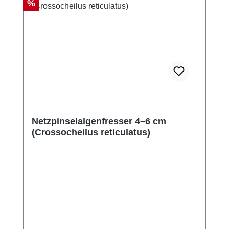
Rabatt
%
Netzpinselalgenfresser 4–6 cm
(Crossocheilus reticulatus)