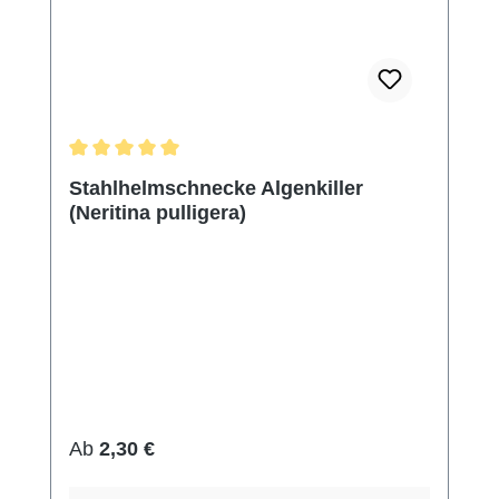
Durchschnittliche Bewertung von 5 von 5 Sternen
Stahlhelmschnecke Algenkiller
(Neritina pulligera)
Regulärer Preis:
Ab
2,30 €