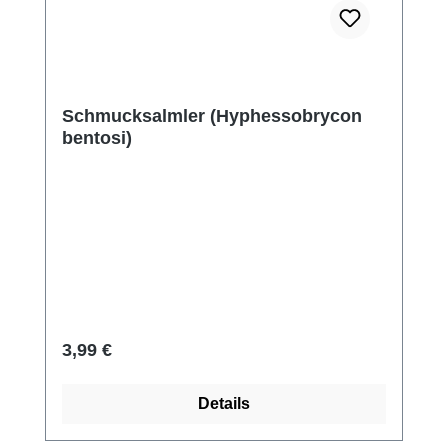
Schmucksalmler (Hyphessobrycon
bentosi)
Regulärer Preis:
3,99 €
Details