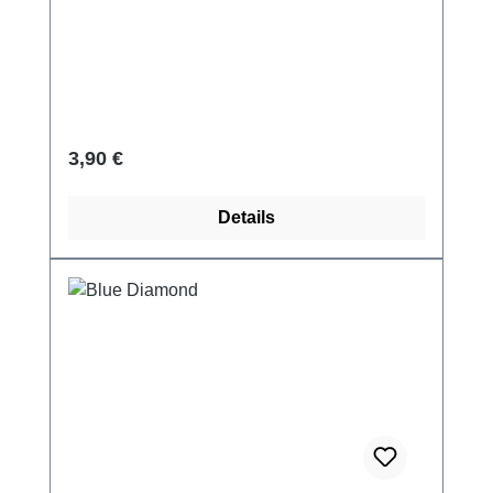
Regulärer Preis:
3,90 €
Details