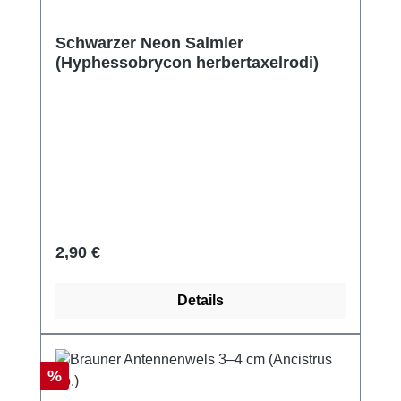
Schwarzer Neon Salmler
(Hyphessobrycon herbertaxelrodi)
Regulärer Preis:
2,90 €
Details
Rabatt
%