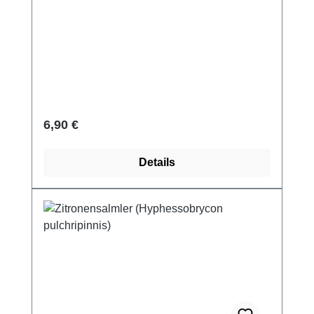
Regulärer Preis:
6,90 €
Details