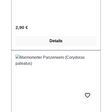
Regulärer Preis:
2,90 €
Details