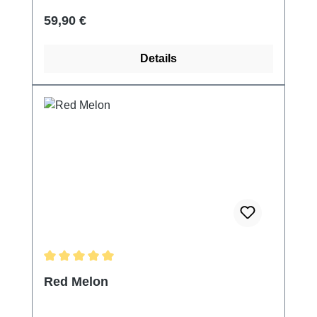
Regulärer Preis:
59,90 €
Details
Durchschnittliche Bewertung von 5 von 5 Sternen
Red Melon