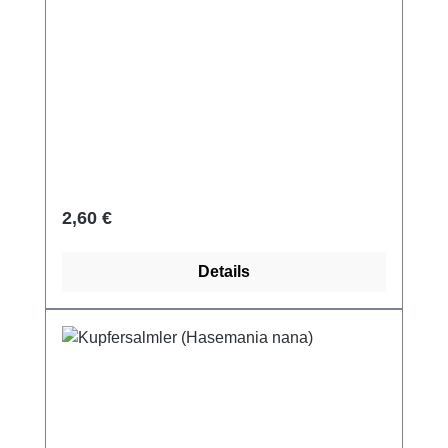
Regulärer Preis:
2,60 €
Details