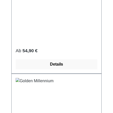
Regulärer Preis:
Ab
54,90 €
Details