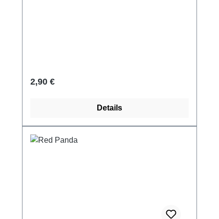
Regulärer Preis:
2,90 €
Details