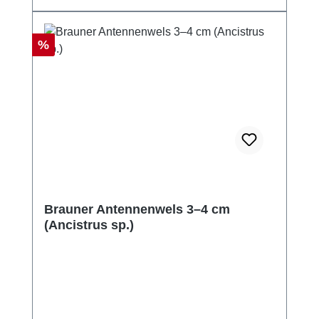
Rabatt
%
Brauner Antennenwels 3–4 cm
(Ancistrus sp.)