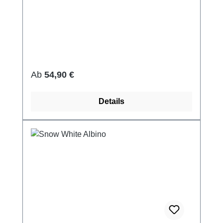
Regulärer Preis:
Ab
54,90 €
Details