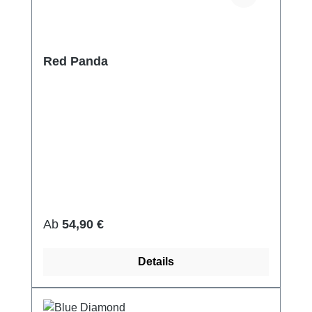
Red Panda
Regulärer Preis:
Ab
54,90 €
Details