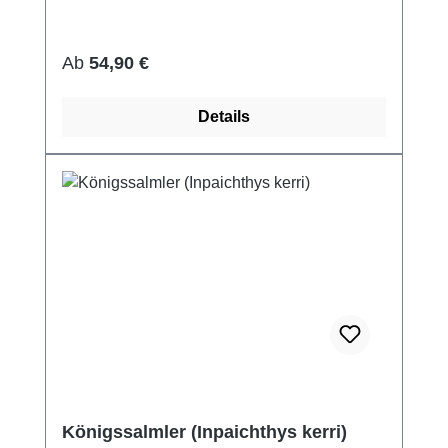
Regulärer Preis:
Ab
54,90 €
Details
Königssalmler (Inpaichthys kerri)