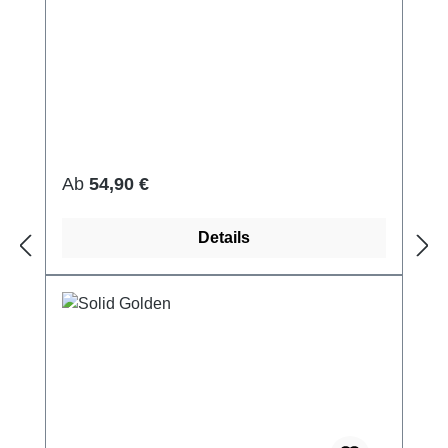
Regulärer Preis:
Ab
54,90 €
Details