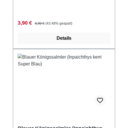
Verkaufspreis:
Regulärer Preis:
3,90 €
6,90 €
(43.48% gespart)
Details