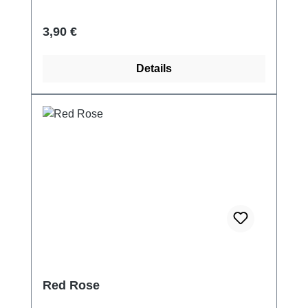
Regulärer Preis:
3,90 €
Details
Red Rose