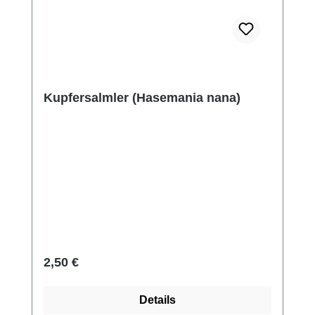
Kupfersalmler (Hasemania nana)
Regulärer Preis:
2,50 €
Details