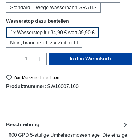
Standard 1-Wege Wasserhahn GRATIS
auswählen
Wasserstop dazu bestellen
1x Wasserstop für 34,90 € statt 39,90 €
Nein, brauche ich zur Zeit nicht
Produkt Anzahl: Gib den gewünschten Wert e
In den Warenkorb
Zum Merkzettel hinzufügen
Produktnummer:
SW10007.100
Beschreibung
600 GPD 5-stufige Umkehrosmoseanlage Die einzige