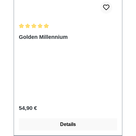
Durchschnittliche Bewertung von 5 von 5 Sternen
Golden Millennium
Regulärer Preis:
54,90 €
Details