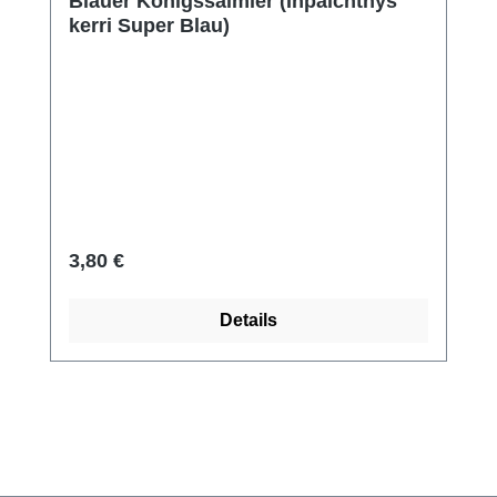
Blauer Königssalmler (Inpaichthys
kerri Super Blau)
Regulärer Preis:
3,80 €
Details