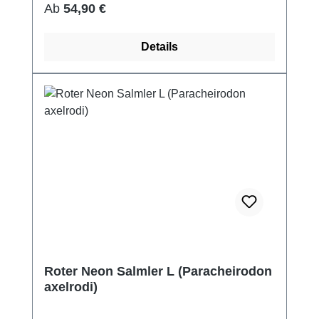
Regulärer Preis:
Ab
54,90 €
Details
Roter Neon Salmler L (Paracheirodon
axelrodi)