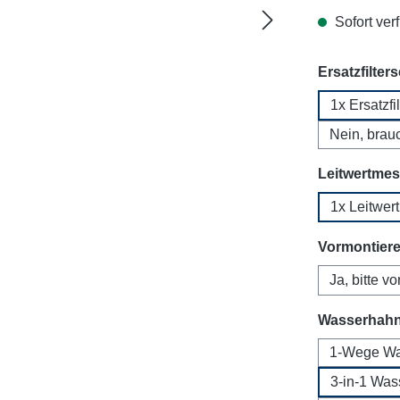
Sofort verf
Ersatzfilter
1x Ersatzfi
Nein, brauc
Leitwertmess
1x Leitwer
Vormontier
Ja, bitte v
Wasserhah
1-Wege Was
3-in-1 Was