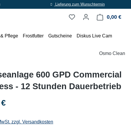
g
Lieferung zum Wunschtermin
0,00 €
Ware
 & Pflege
Frostfutter
Gutscheine
Diskus Live Cam
Osmo Clean
eanlage 600 GPD Commercial
ess - 12 Stunden Dauerbetrieb
eis:
 €
 MwSt. zzgl. Versandkosten