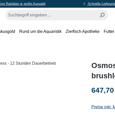
ive Raritäten & große Auswahl
Schnelle Lieferun
skusgold
Rund um die Aquaristik
Zierfisch Apotheke
Futter
Osmos
brushl
Regulärer Pr
647,70
Preise inkl.