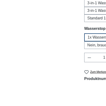
3-in-1 Was
3-in-1 Was
Standard 
Wasserstop 
1x Wasserst
Nein, brauc
Produkt 
Zum Merkzet
Produktnu