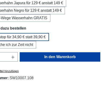
serhahn Japura für 129 € anstatt 149 €
serhahn Negro für 129 € anstatt 149 €
1-Wege Wasserhahn GRATIS
auswählen
dazu bestellen
op für 34,90 € statt 39,90 €
he ich zur Zeit nicht
Anzahl: Gib den gewünschten Wert ein oder
In den Warenkorb
tel hinzufügen
mmer:
SW10007.108