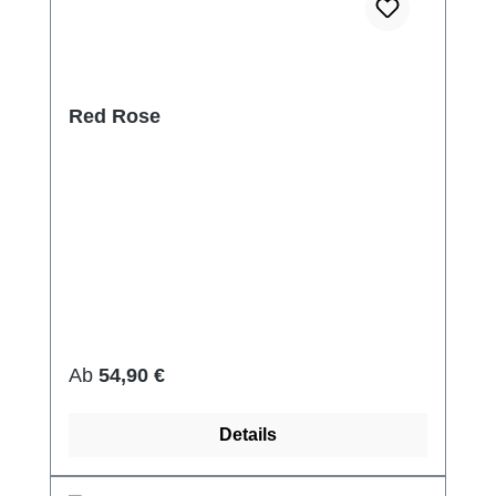
Red Rose
Regulärer Preis:
Ab
54,90 €
Details