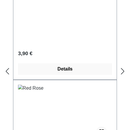
Regulärer Preis:
3,90 €
Details