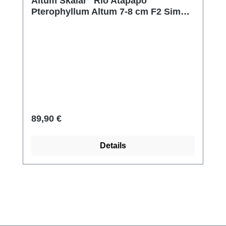
Altum Skalar "Rio Atapapo"
Pterophyllum Altum 7-8 cm F2 Simon
Forkel Zucht
Regulärer Preis:
89,90 €
Details