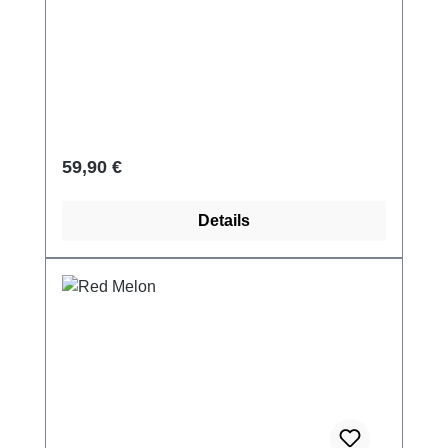
Regulärer Preis:
59,90 €
Details