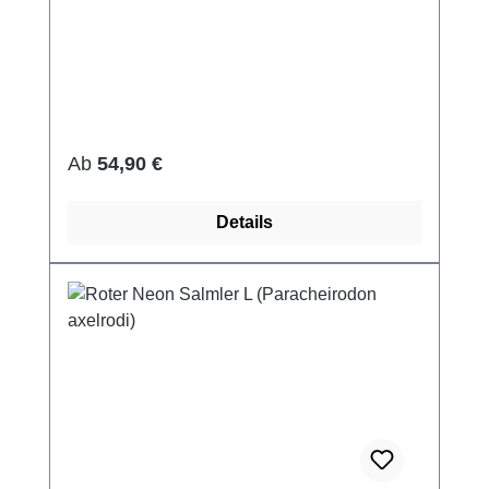
Regulärer Preis:
Ab
54,90 €
Details