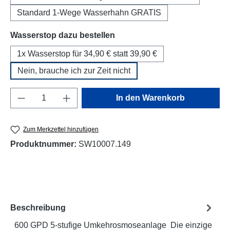
Standard 1-Wege Wasserhahn GRATIS
auswählen
Wasserstop dazu bestellen
1x Wasserstop für 34,90 € statt 39,90 €
Nein, brauche ich zur Zeit nicht
Produkt Anzahl: Gib den gewünschten Wert e
In den Warenkorb
Zum Merkzettel hinzufügen
Produktnummer:
SW10007.149
Beschreibung
600 GPD 5-stufige Umkehrosmoseanlage Die einzige