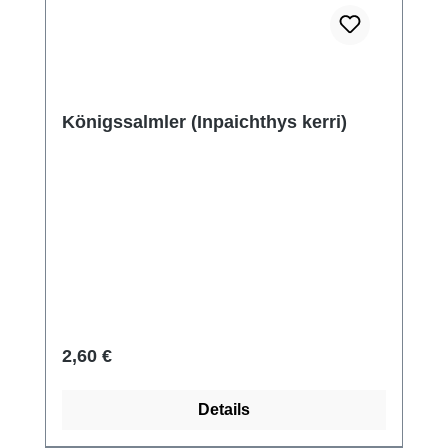
Königssalmler (Inpaichthys kerri)
Regulärer Preis:
2,60 €
Details