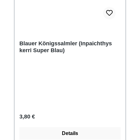
Blauer Königssalmler (Inpaichthys
kerri Super Blau)
Regulärer Preis:
3,80 €
Details