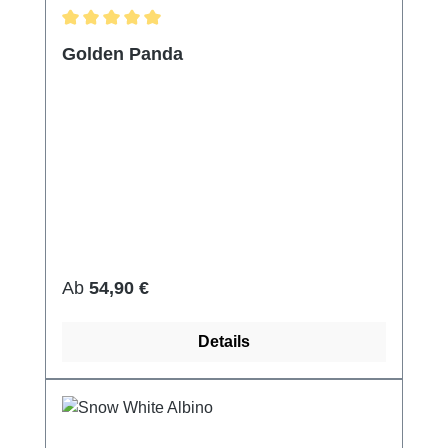
Durchschnittliche Bewertung von 5 von 5 Sternen
Golden Panda
Regulärer Preis:
Ab
54,90 €
Details