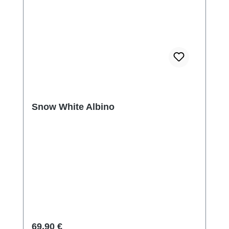
Snow White Albino
Regulärer Preis:
69,90 €