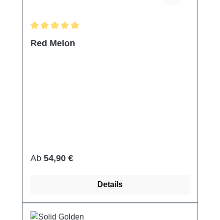
Durchschnittliche Bewertung von 5 von 5 Sternen
Red Melon
Regulärer Preis:
Ab
54,90 €
Details