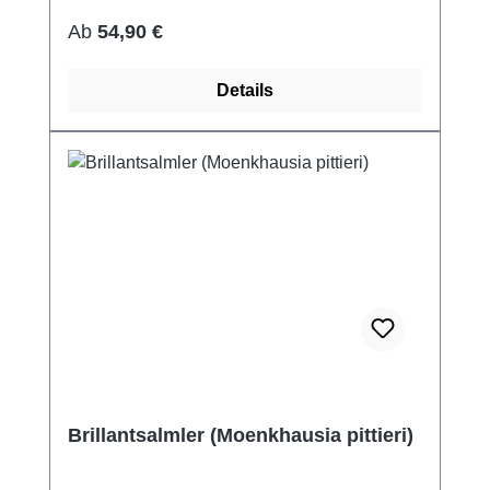
Regulärer Preis:
Ab
54,90 €
Details
Brillantsalmler (Moenkhausia pittieri)