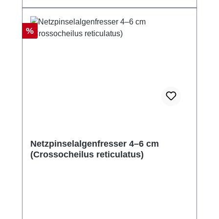
Rabatt
%
Netzpinselalgenfresser 4–6 cm
(Crossocheilus reticulatus)