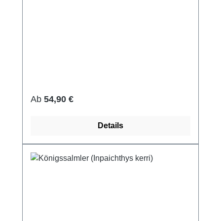
Regulärer Preis:
Ab
54,90 €
Details