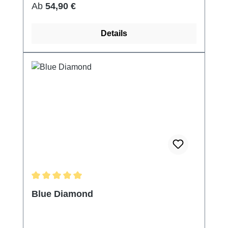
Regulärer Preis:
Ab
54,90 €
Details
Durchschnittliche Bewertung von 5 von 5 Sternen
Blue Diamond