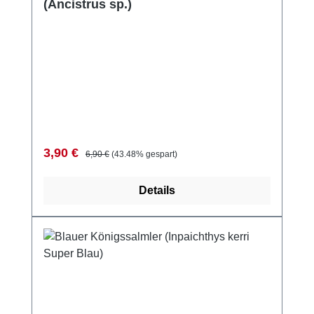
(Ancistrus sp.)
Verkaufspreis:
Regulärer Preis:
3,90 €
6,90 €
(43.48% gespart)
Details