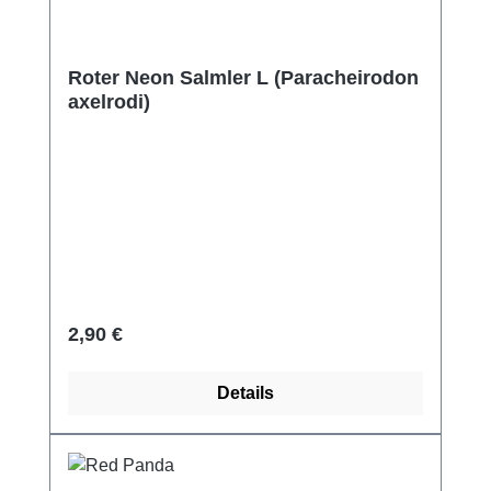
Roter Neon Salmler L (Paracheirodon
axelrodi)
Regulärer Preis:
2,90 €
Details