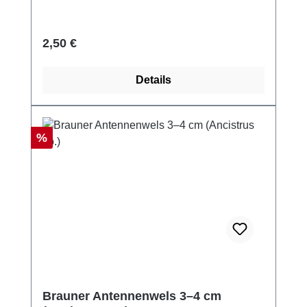
Regulärer Preis:
2,50 €
Details
Rabatt
%
Brauner Antennenwels 3–4 cm