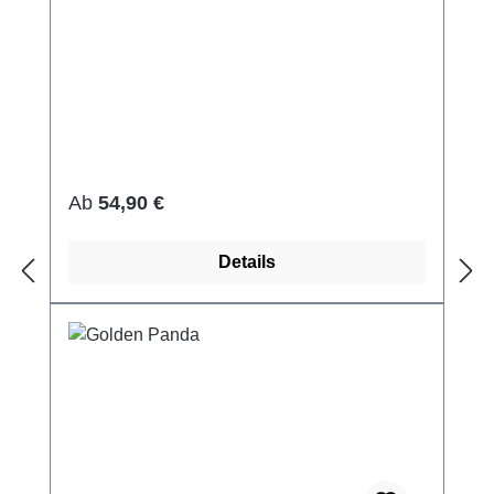
Regulärer Preis:
Ab
54,90 €
Details