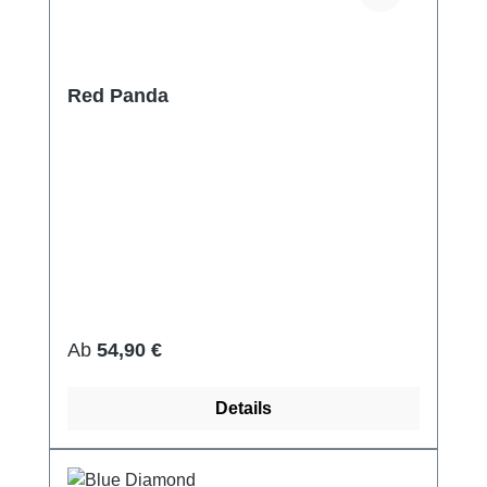
Red Panda
Regulärer Preis:
Ab
54,90 €
Details