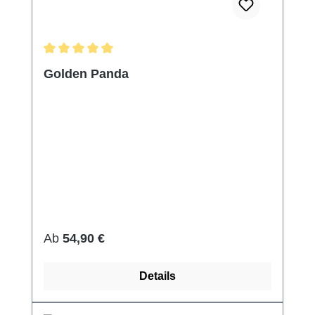
Durchschnittliche Bewertung von 5 von 5 Sternen
Golden Panda
Regulärer Preis:
Ab
54,90 €
Details