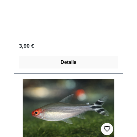
Regulärer Preis:
3,90 €
Details