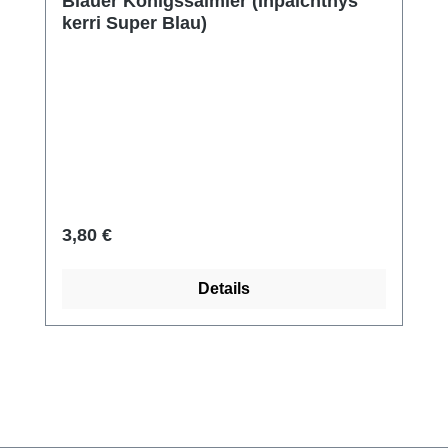
Blauer Königssalmler (Inpaichthys
kerri Super Blau)
Regulärer Preis:
3,80 €
Details