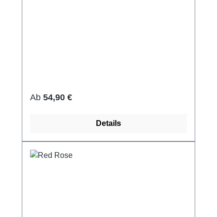
Regulärer Preis:
Ab
54,90 €
Details