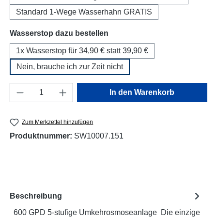
Standard 1-Wege Wasserhahn GRATIS
auswählen
Wasserstop dazu bestellen
1x Wasserstop für 34,90 € statt 39,90 €
Nein, brauche ich zur Zeit nicht
Produkt Anzahl: Gib den gewünschten Wert e
In den Warenkorb
Zum Merkzettel hinzufügen
Produktnummer:
SW10007.151
Beschreibung
600 GPD 5-stufige Umkehrosmoseanlage Die einzige