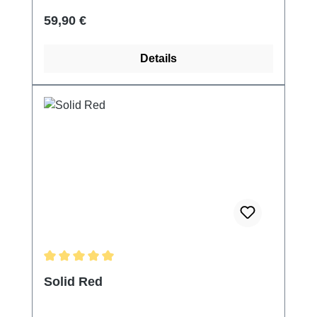
Regulärer Preis:
59,90 €
Details
Durchschnittliche Bewertung von 5 von 5 Sternen
Solid Red