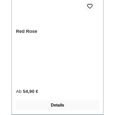
Red Rose
Regulärer Preis:
Ab
54,90 €
Details