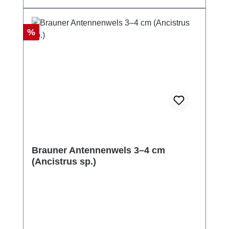
Rabatt
%
Brauner Antennenwels 3–4 cm
(Ancistrus sp.)