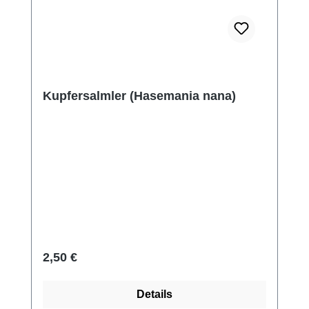
Kupfersalmler (Hasemania nana)
Regulärer Preis:
2,50 €
Details