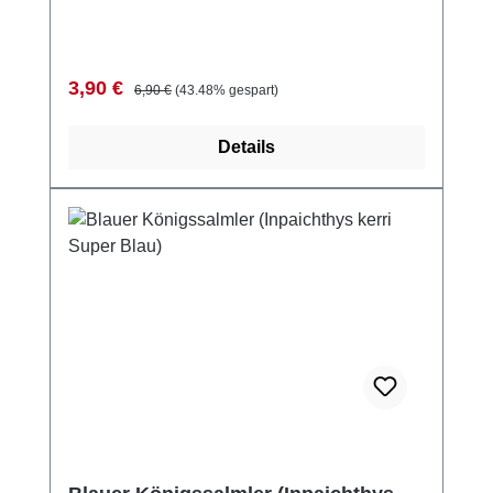
Verkaufspreis:
Regulärer Preis:
3,90 €
6,90 €
(43.48% gespart)
Details