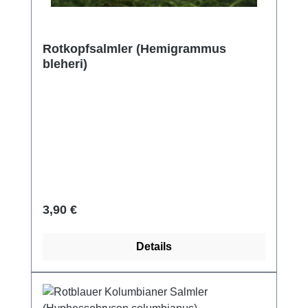
Rotkopfsalmler (Hemigrammus
bleheri)
Regulärer Preis:
3,90 €
Details