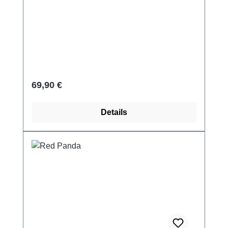
Regulärer Preis:
69,90 €
Details