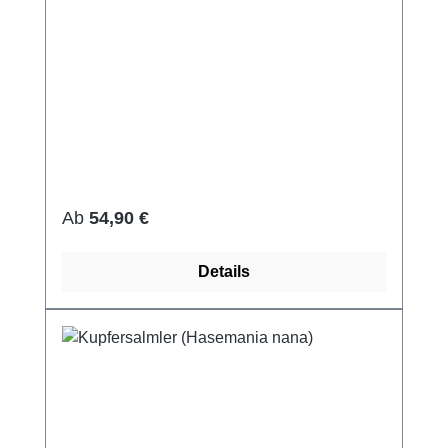
Regulärer Preis:
Ab
54,90 €
Details