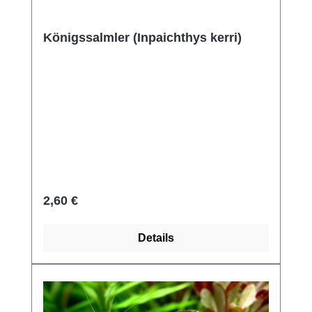
Königssalmler (Inpaichthys kerri)
Regulärer Preis:
2,60 €
Details