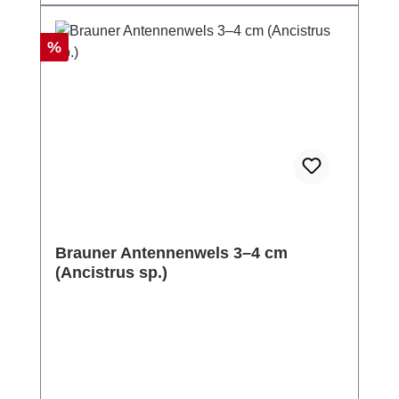
Rabatt
%
Brauner Antennenwels 3–4 cm
(Ancistrus sp.)