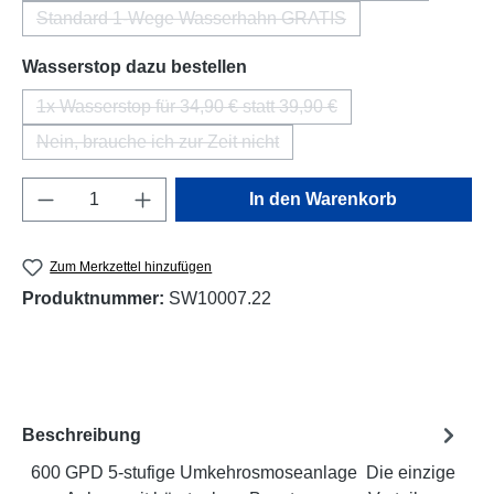
Standard 1-Wege Wasserhahn GRATIS
(Diese Option ist zurzeit nicht verfügbar.)
auswählen
Wasserstop dazu bestellen
1x Wasserstop für 34,90 € statt 39,90 €
(Diese Option ist zurzeit nicht verfügbar.)
Nein, brauche ich zur Zeit nicht
(Diese Option ist zurzeit nicht verfügbar.)
Produkt Anzahl: Gib den gewünschten Wert e
In den Warenkorb
Zum Merkzettel hinzufügen
Produktnummer:
SW10007.22
Beschreibung
600 GPD 5-stufige Umkehrosmoseanlage Die einzige