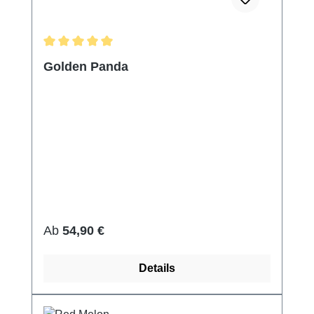
Durchschnittliche Bewertung von 5 von 5 Sternen
Golden Panda
Regulärer Preis:
Ab
54,90 €
Details