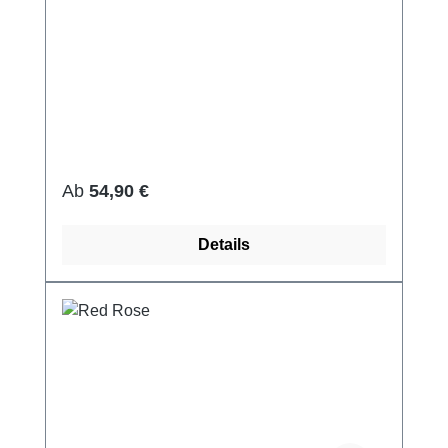
Regulärer Preis:
Ab
54,90 €
Details