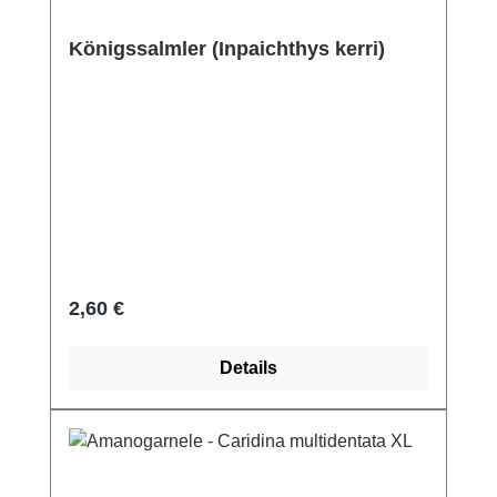
Königssalmler (Inpaichthys kerri)
Regulärer Preis:
2,60 €
Details