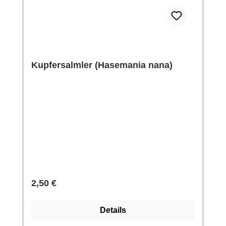
Kupfersalmler (Hasemania nana)
Regulärer Preis:
2,50 €
Details