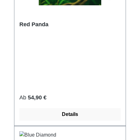
Red Panda
Regulärer Preis:
Ab
54,90 €
Details