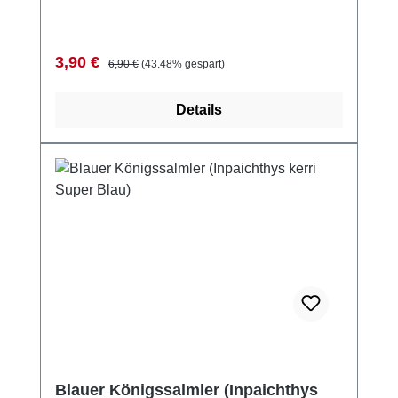
Verkaufspreis:
Regulärer Preis:
3,90 €
6,90 €
(43.48% gespart)
Details
Blauer Königssalmler (Inpaichthys