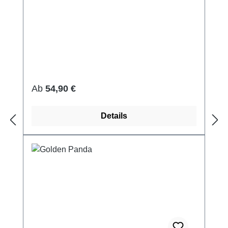
Regulärer Preis:
Ab
54,90 €
Details