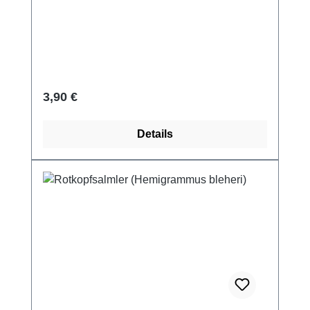
Regulärer Preis:
3,90 €
Details