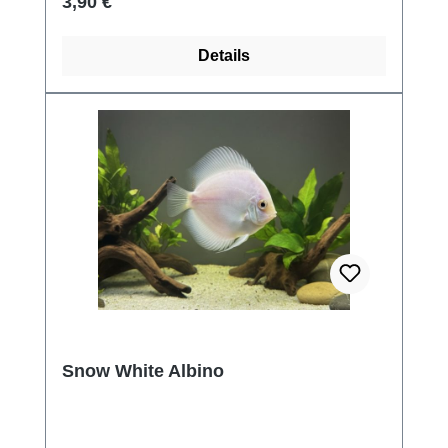
Regulärer Preis:
3,90 €
Details
Snow White Albino