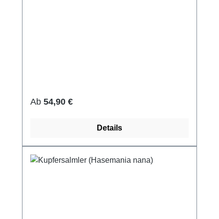
Regulärer Preis:
Ab
54,90 €
Details