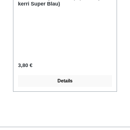
kerri Super Blau)
Regulärer Preis:
3,80 €
Details