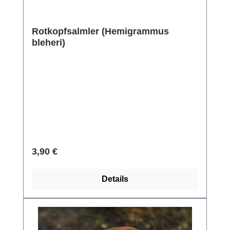
Rotkopfsalmler (Hemigrammus
bleheri)
Regulärer Preis:
3,90 €
Details