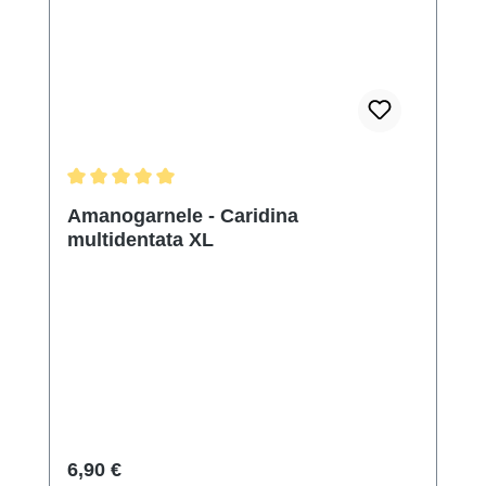
Durchschnittliche Bewertung von 5 von 5 Sternen
Amanogarnele - Caridina
multidentata XL
Regulärer Preis:
6,90 €