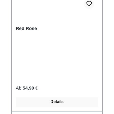
Red Rose
Regulärer Preis:
Ab
54,90 €
Details