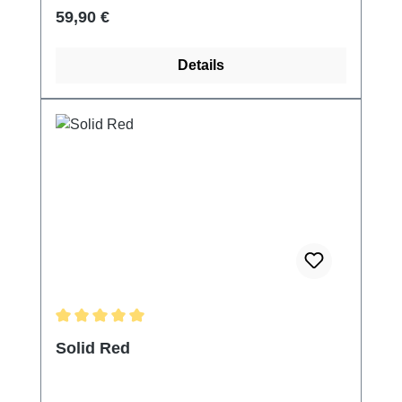
Regulärer Preis:
59,90 €
Details
Durchschnittliche Bewertung von 5 von 5 Sternen
Solid Red