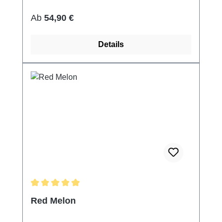
Regulärer Preis:
Ab
54,90 €
Details
Durchschnittliche Bewertung von 5 von 5 Sternen
Red Melon