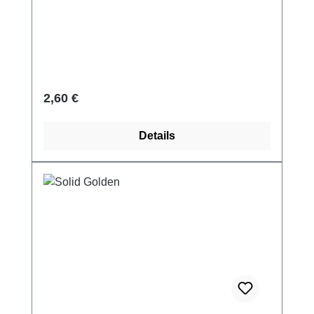
Regulärer Preis:
2,60 €
Details