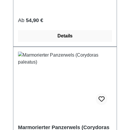
Regulärer Preis:
Ab
54,90 €
Details
Marmorierter Panzerwels (Corydoras