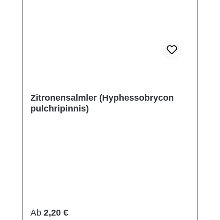
Zitronensalmler (Hyphessobrycon
pulchripinnis)
Regulärer Preis:
Ab
2,20 €