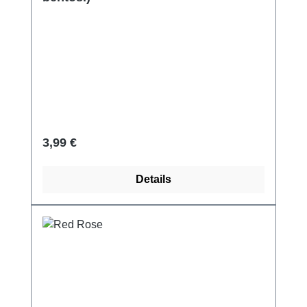
Regulärer Preis:
3,99 €
Details