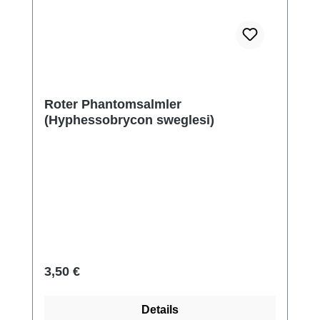
Roter Phantomsalmler
(Hyphessobrycon sweglesi)
Regulärer Preis:
3,50 €
Details