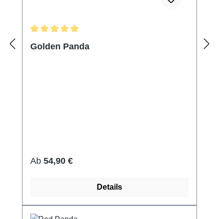
Durchschnittliche Bewertung von 5 von 5 Sternen
Golden Panda
Regulärer Preis:
Ab
54,90 €
Details