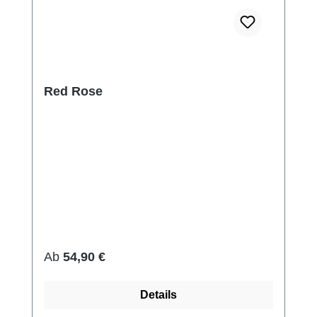
Red Rose
Regulärer Preis:
Ab
54,90 €
Details