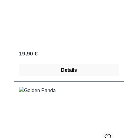
Regulärer Preis:
19,90 €
Details