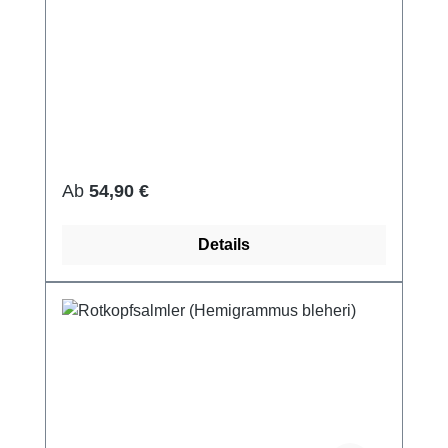
Regulärer Preis:
Ab
54,90 €
Details