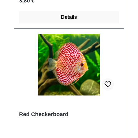
Regulärer Preis:
3,80 €
Details
Red Checkerboard