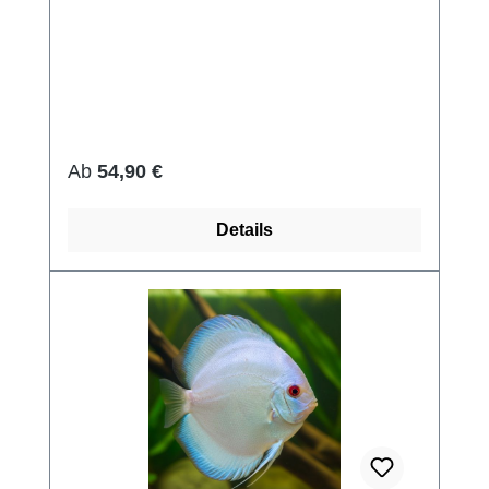
Regulärer Preis:
Ab
54,90 €
Details