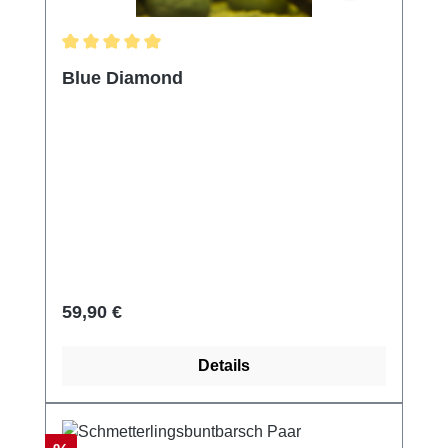
Durchschnittliche Bewertung von 5 von 5 Sternen
Blue Diamond
Regulärer Preis:
59,90 €
Details