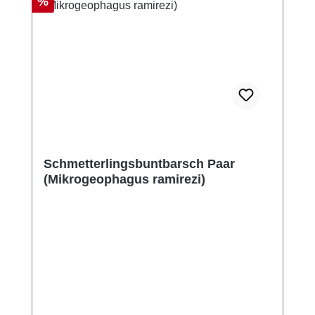
Rabatt
%
Schmetterlingsbuntbarsch Paar
(Mikrogeophagus ramirezi)