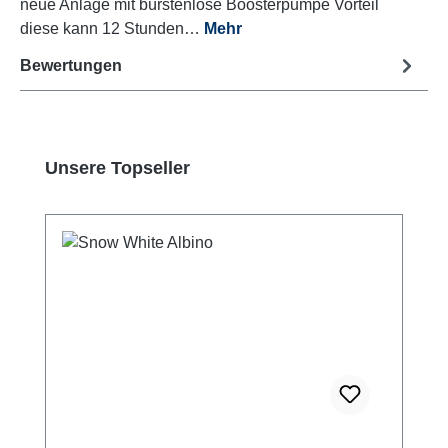
neue Anlage mit bürstenlose Boosterpumpe Vorteil
diese kann 12 Stunden…
Mehr
Bewertungen
Produktgalerie überspringen
Unsere Topseller