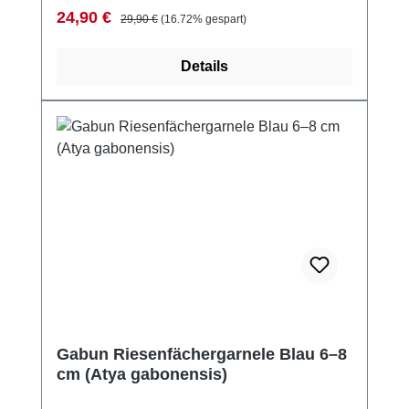
Verkaufspreis:
Regulärer Preis:
24,90 €
29,90 €
(16.72% gespart)
Details
Gabun Riesenfächergarnele Blau 6–8
cm (Atya gabonensis)