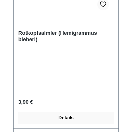
Rotkopfsalmler (Hemigrammus
bleheri)
Regulärer Preis:
3,90 €
Details