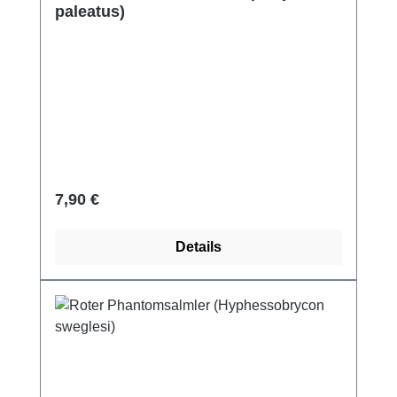
paleatus)
Regulärer Preis:
7,90 €
Details