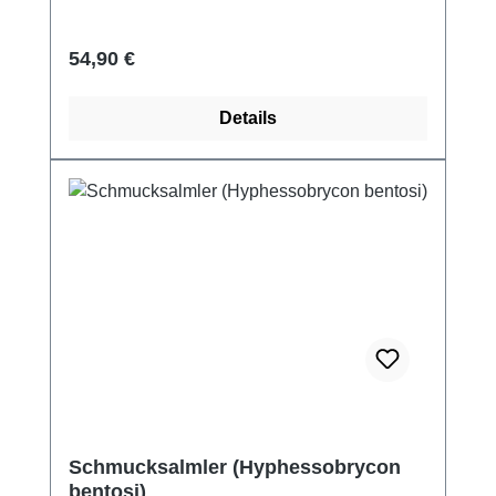
Regulärer Preis:
54,90 €
Details
Schmucksalmler (Hyphessobrycon
bentosi)