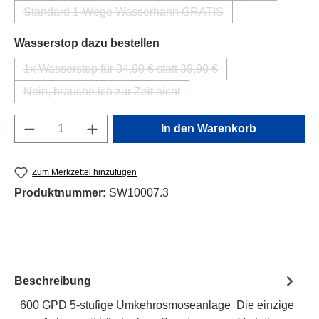
Standard 1-Wege Wasserhahn GRATIS
(Diese Option ist zurzeit nicht verfügbar.)
auswählen
Wasserstop dazu bestellen
1x Wasserstop für 34,90 € statt 39,90 €
(Diese Option ist zurzeit nicht verfügbar.)
Nein, brauche ich zur Zeit nicht
(Diese Option ist zurzeit nicht verfügbar.)
Produkt Anzahl: Gib den gewünschten Wert e
In den Warenkorb
Zum Merkzettel hinzufügen
Produktnummer:
SW10007.3
Beschreibung
600 GPD 5-stufige Umkehrosmoseanlage Die einzige