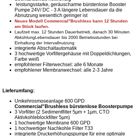
leistungsstarke, geräuscharme bürstenlose Booster
Pumpe 24V/ DC - 3 A längere Lebensdauer da die
Abnutzung wesentlich geringer ist
Neues Modell
Commercial"Brushless kann 12 Stunden
am Stück laufen.
Laufzeit max. 12 Stunden Dauerbetrieb, danach 30 Minuten
Abkühlung
Lebensdauer bis 2000 Betriebsstunden bei
Einhaltung der Intervallnutzung
integrierte Abschaltautomatik
3 hochwertige Vorfiltergehäuse mit Doppeldichtungen,
Farbe weiß
empfohlener Filterwechsel: alle 6 Monate
empfohlener Membranwechsel: alle 2-3 Jahre
Lieferumfang:
Umkehrosmoseanlage 600 GPD
Commercial"Brushless bürstenlose Boosterpumpe
3 Vorfilter (2 Sedimentfilter 5µm + 1µm, CTO
Aktivkohleblockfilter 5µm)
1 hochwertige Membrane 600 GPD
1 hochwertiger Nachkohle Filter T33
integrierte Druckerhöhungspumpe für eine optimale