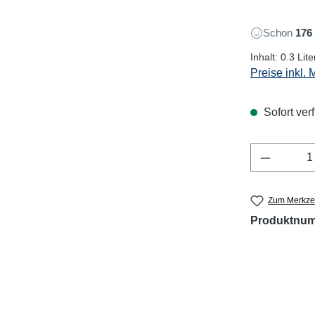
Schon
176
Inhalt:
0.3 Lit
Preise inkl.
Sofort verf
Produkt 
Zum Merkzet
Produktnu