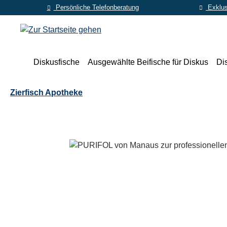
Persönliche Telefonberatung
Exklus
m Hauptinhalt springen
Zur Suche springen
Zur Hauptnavigation springen
Diskusfische
Ausgewählte Beifische für Diskus
Di
Zierfisch Apotheke
Bildergalerie überspringen