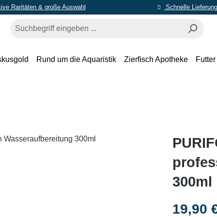
ive Raritäten & große Auswahl
Schnelle Lieferun
skusgold
Rund um die Aquaristik
Zierfisch Apotheke
Futter
PURIF
profes
300ml
Regulärer Pr
19,90 