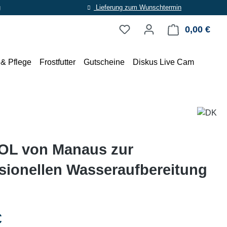
g
Lieferung zum Wunschtermin
0,00 €
Ware
 & Pflege
Frostfutter
Gutscheine
Diskus Live Cam
OL von Manaus zur
sionellen Wasseraufbereitung
eis:
€