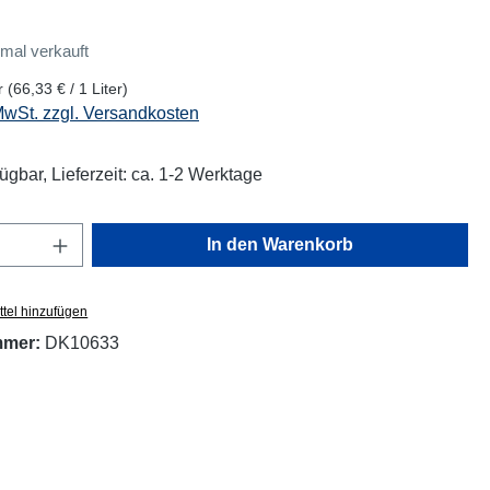
mal verkauft
er
(66,33 € / 1 Liter)
 MwSt. zzgl. Versandkosten
ügbar, Lieferzeit: ca. 1-2 Werktage
Anzahl: Gib den gewünschten Wert ein oder
In den Warenkorb
tel hinzufügen
mmer:
DK10633