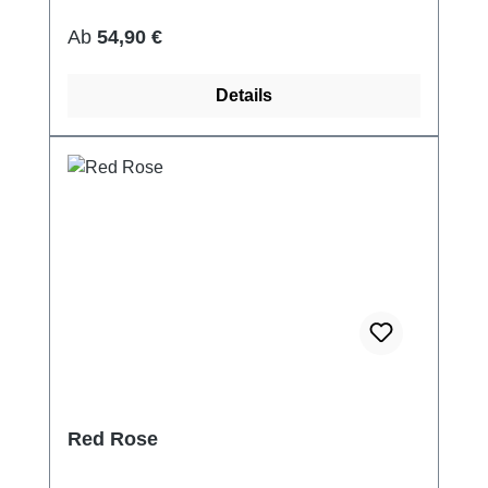
Regulärer Preis:
Ab
54,90 €
Details
Red Rose