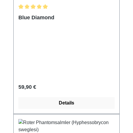
Durchschnittliche Bewertung von 5 von 5 Sternen
Blue Diamond
Regulärer Preis:
59,90 €
Details