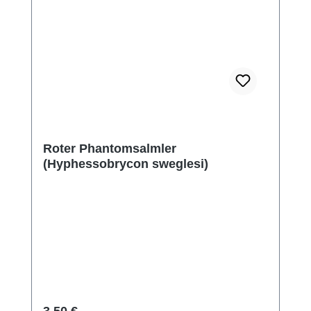
Roter Phantomsalmler
(Hyphessobrycon sweglesi)
Regulärer Preis: