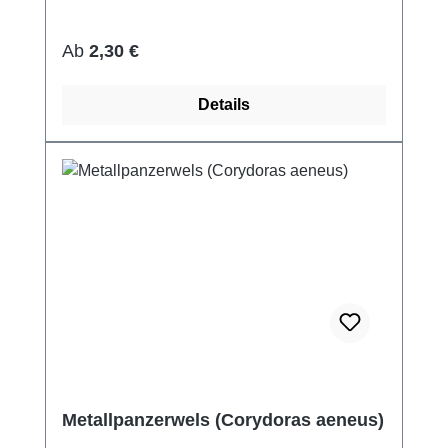
Regulärer Preis:
Ab
2,30 €
Details
Metallpanzerwels (Corydoras aeneus)