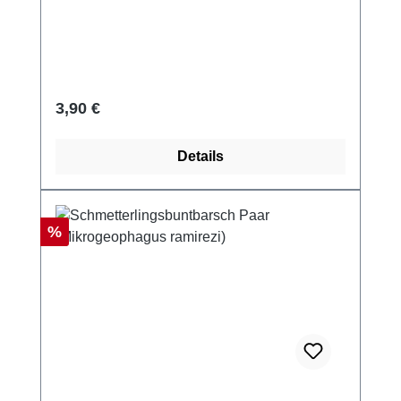
Regulärer Preis:
3,90 €
Details
Rabatt
%