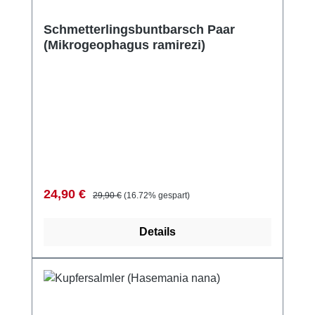
Schmetterlingsbuntbarsch Paar
(Mikrogeophagus ramirezi)
Verkaufspreis:
Regulärer Preis:
24,90 €
29,90 €
(16.72% gespart)
Details