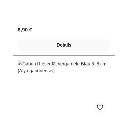
Regulärer Preis:
6,90 €
Details