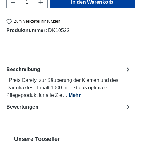
Produkt Anzahl: Gib den gewünschten Wert e
In den Warenkorb
Zum Merkzettel hinzufügen
Produktnummer:
DK10522
Beschreibung
Preis Carely zur Säuberung der Kiemen und des
Darmtraktes Inhalt 1000 ml Ist das optimale
Pflegeprodukt für alle Zie…
Mehr
Bewertungen
Produktgalerie überspringen
Unsere Topseller