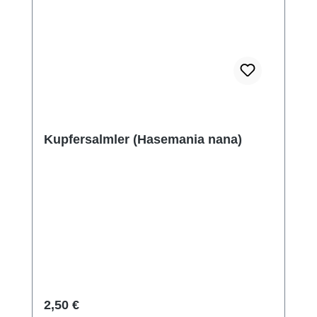
Kupfersalmler (Hasemania nana)
Regulärer Preis:
2,50 €