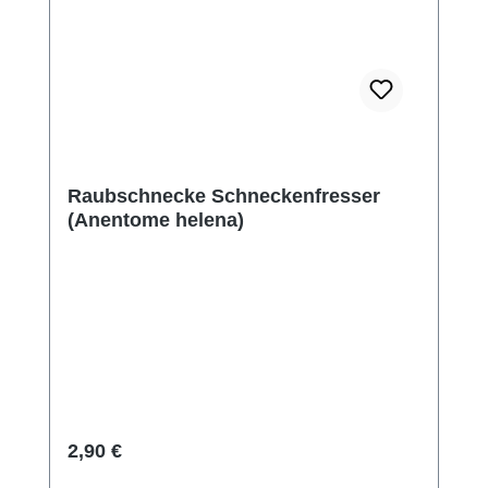
Raubschnecke Schneckenfresser
(Anentome helena)
Regulärer Preis:
2,90 €