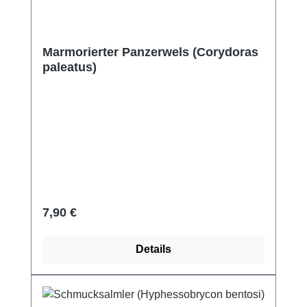
Marmorierter Panzerwels (Corydoras
paleatus)
Regulärer Preis:
7,90 €
Details