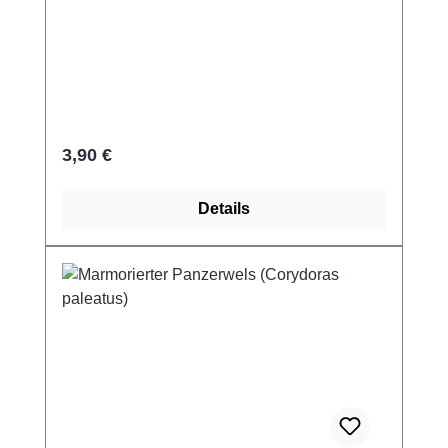
Regulärer Preis:
3,90 €
Details