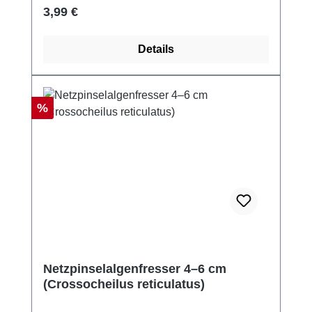
Regulärer Preis:
3,99 €
Details
Rabatt
%
Netzpinselalgenfresser 4–6 cm
(Crossocheilus reticulatus)