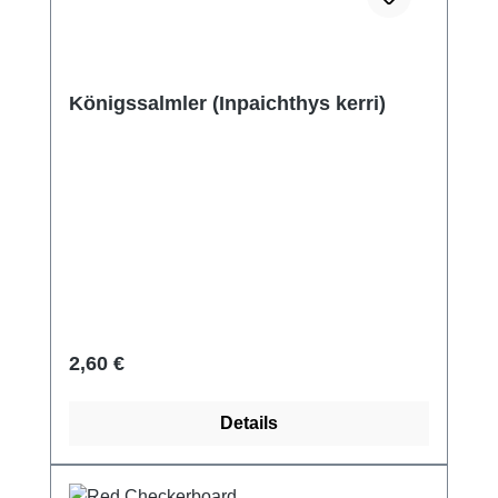
Königssalmler (Inpaichthys kerri)
Regulärer Preis:
2,60 €
Details