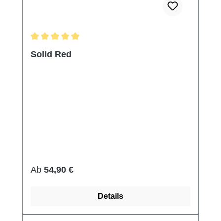
Durchschnittliche Bewertung von 5 von 5 Sternen
Solid Red
Regulärer Preis:
Ab
54,90 €
Details