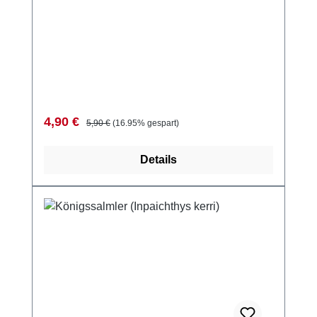
Verkaufspreis:
Regulärer Preis:
4,90 €
5,90 €
(16.95% gespart)
Details