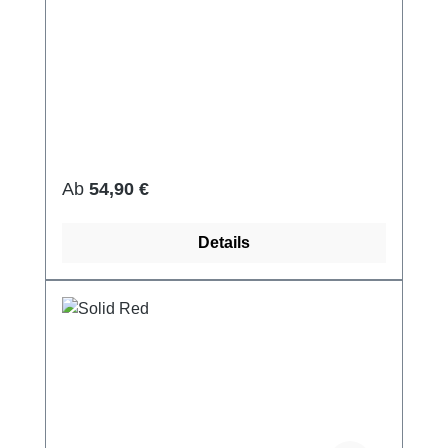
Regulärer Preis:
Ab
54,90 €
Details