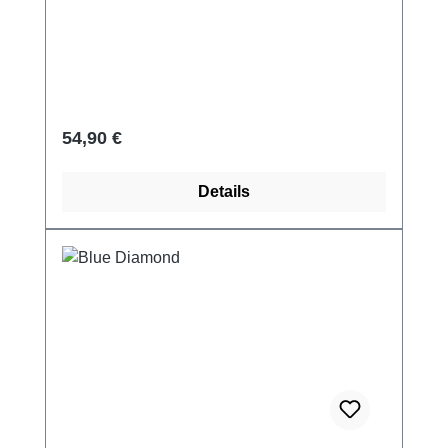
Regulärer Preis:
54,90 €
Details