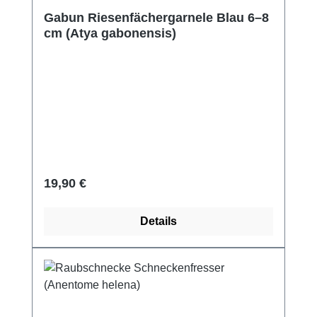
Gabun Riesenfächergarnele Blau 6–8
cm (Atya gabonensis)
Regulärer Preis:
19,90 €
Details