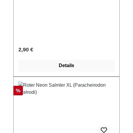
Regulärer Preis:
2,90 €
Details
Rabatt
%