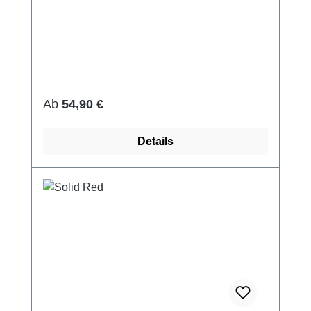
Regulärer Preis:
Ab
54,90 €
Details