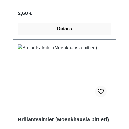
Regulärer Preis:
2,60 €
Details
Brillantsalmler (Moenkhausia pittieri)