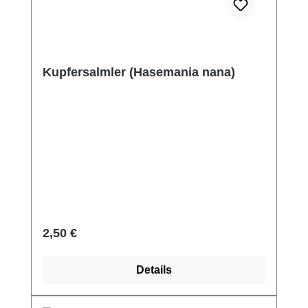
Kupfersalmler (Hasemania nana)
Regulärer Preis:
2,50 €
Details