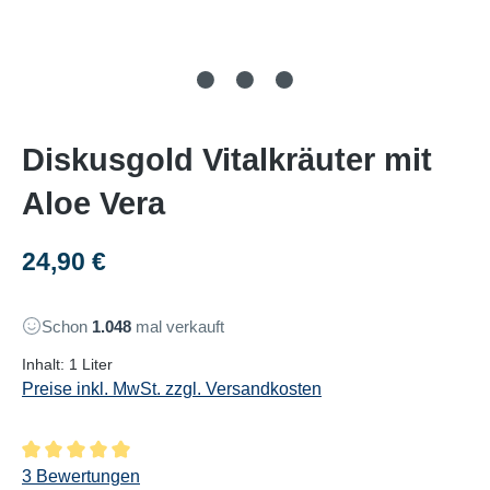
Diskusgold Vitalkräuter mit
Aloe Vera
Regulärer Preis:
24,90 €
Schon
1.048
mal verkauft
Inhalt:
1 Liter
Preise inkl. MwSt. zzgl. Versandkosten
Durchschnittliche Bewertung von 5 von 5 Sternen
3 Bewertungen