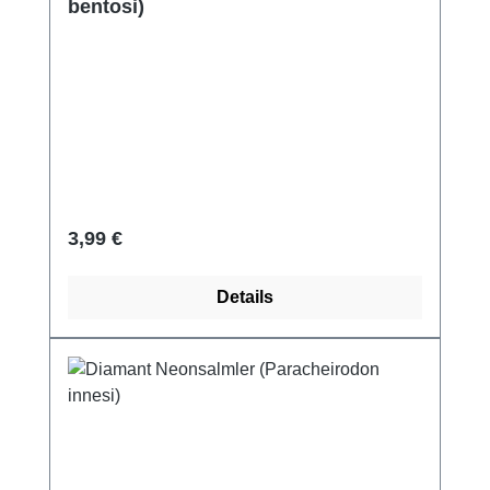
bentosi)
Regulärer Preis:
3,99 €
Details