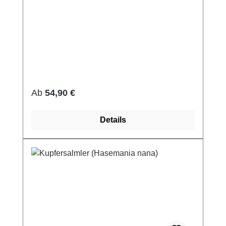
Regulärer Preis:
Ab
54,90 €
Details