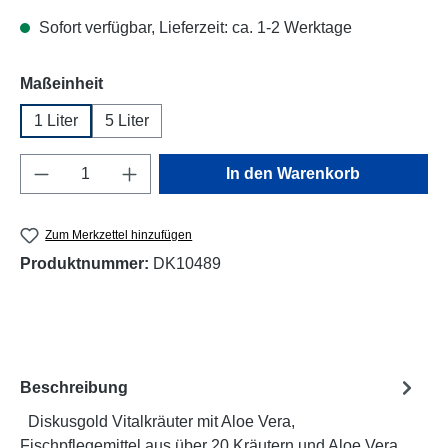
Sofort verfügbar, Lieferzeit: ca. 1-2 Werktage
auswählen
Maßeinheit
1 Liter
5 Liter
Produkt Anzahl: Gib den gewünschten Wert e
In den Warenkorb
Zum Merkzettel hinzufügen
Produktnummer:
DK10489
Beschreibung
Diskusgold Vitalkräuter mit Aloe Vera,
Fischpflegemittel aus über 20 Kräutern und Aloe Vera