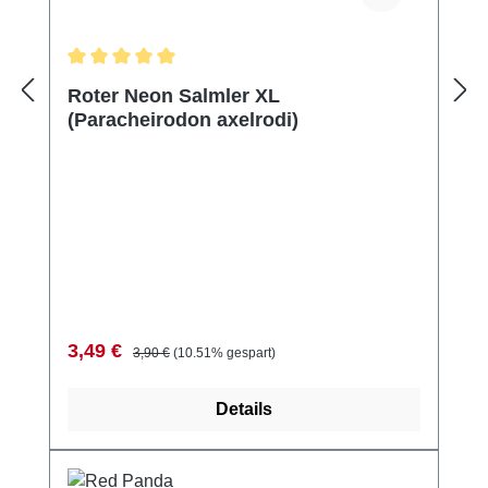
Durchschnittliche Bewertung von 5 von 5 Sternen
Roter Neon Salmler XL
(Paracheirodon axelrodi)
Verkaufspreis:
Regulärer Preis:
3,49 €
3,90 €
(10.51% gespart)
Details