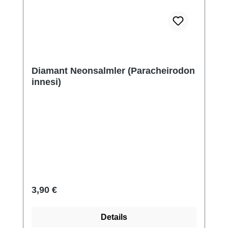
Diamant Neonsalmler (Paracheirodon
innesi)
Regulärer Preis:
3,90 €
Details