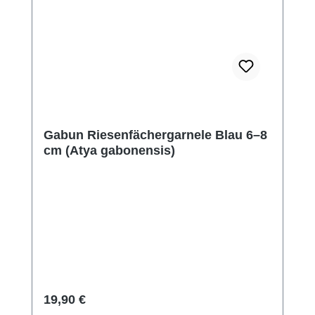
Gabun Riesenfächergarnele Blau 6–8
cm (Atya gabonensis)
Regulärer Preis:
19,90 €