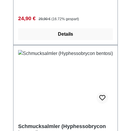
Verkaufspreis:
Regulärer Preis:
24,90 €
29,90 €
(16.72% gespart)
Details
Schmucksalmler (Hyphessobrycon