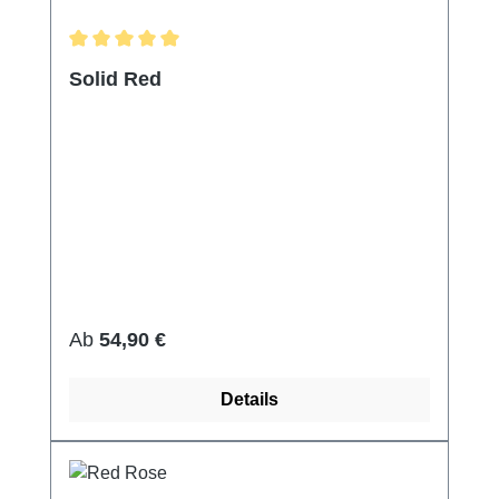
Durchschnittliche Bewertung von 5 von 5 Sternen
Solid Red
Regulärer Preis:
Ab
54,90 €
Details