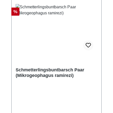
Rabatt
%
Schmetterlingsbuntbarsch Paar
(Mikrogeophagus ramirezi)