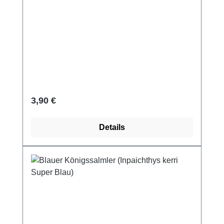
Regulärer Preis:
3,90 €
Details