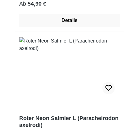
Regulärer Preis:
Ab
54,90 €
Details
Roter Neon Salmler L (Paracheirodon
axelrodi)