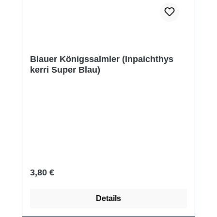
Blauer Königssalmler (Inpaichthys
kerri Super Blau)
Regulärer Preis:
3,80 €
Details