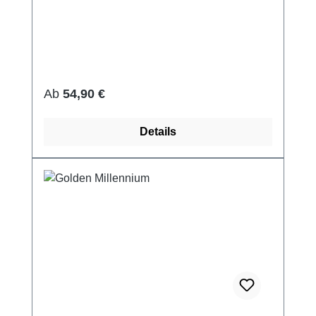
Regulärer Preis:
Ab
54,90 €
Details