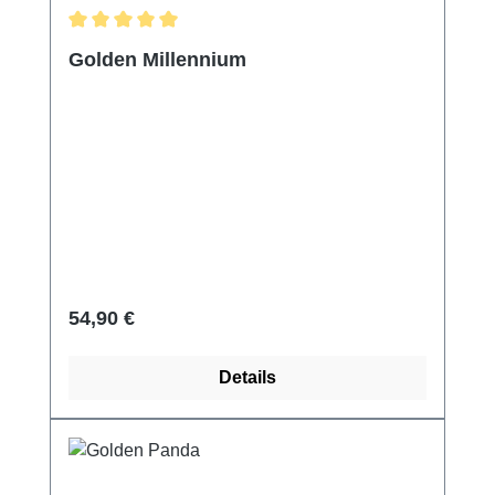
Durchschnittliche Bewertung von 5 von 5 Sternen
Golden Millennium
Regulärer Preis:
54,90 €
Details