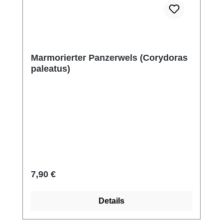
Marmorierter Panzerwels (Corydoras
paleatus)
Regulärer Preis:
7,90 €
Details