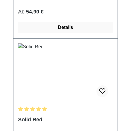
Regulärer Preis:
Ab
54,90 €
Details
Durchschnittliche Bewertung von 5 von 5 Sternen
Solid Red