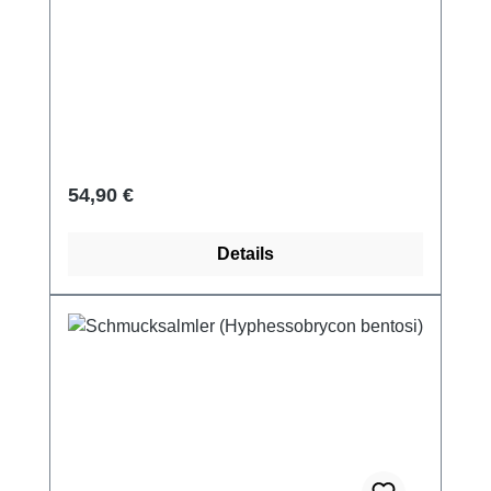
Regulärer Preis:
54,90 €
Details