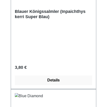
Blauer Königssalmler (Inpaichthys
kerri Super Blau)
Regulärer Preis:
3,80 €
Details