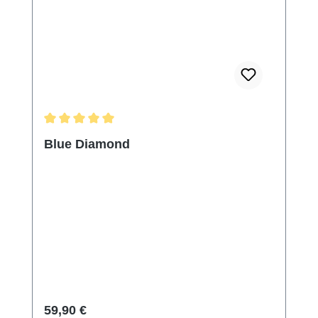
Durchschnittliche Bewertung von 5 von 5 Sternen
Blue Diamond
Regulärer Preis:
59,90 €