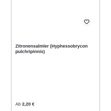
Zitronensalmler (Hyphessobrycon
pulchripinnis)
Regulärer Preis:
Ab
2,20 €