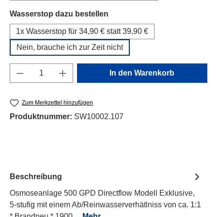
auswählen
Wasserstop dazu bestellen
1x Wasserstop für 34,90 € statt 39,90 €
Nein, brauche ich zur Zeit nicht
Produkt Anzahl: Gib den gewünschten Wert e
In den Warenkorb
Zum Merkzettel hinzufügen
Produktnummer:
SW10002.107
Beschreibung
Osmoseanlage 500 GPD Directflow Modell Exklusive,
5-stufig mit einem Ab/Reinwasserverhätlniss von ca. 1:1
* Brandneu * 1900…
Mehr