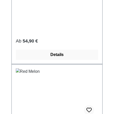
Regulärer Preis:
Ab
54,90 €
Details