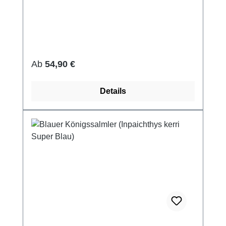
Regulärer Preis:
Ab
54,90 €
Details