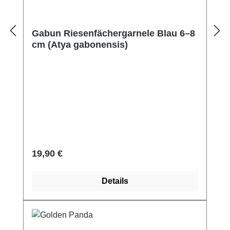
Gabun Riesenfächergarnele Blau 6–8
cm (Atya gabonensis)
Regulärer Preis:
19,90 €
Details