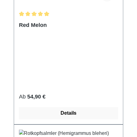
Durchschnittliche Bewertung von 5 von 5 Sternen
Red Melon
Regulärer Preis:
Ab
54,90 €
Details