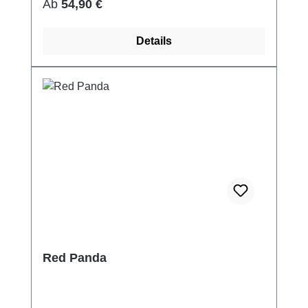
Regulärer Preis:
Ab
54,90 €
Details
Red Panda