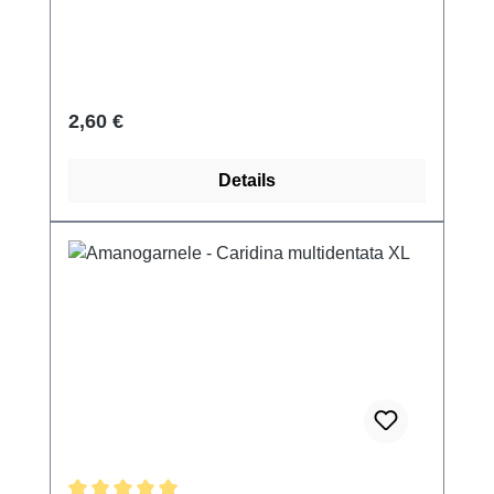
Regulärer Preis:
2,60 €
Details