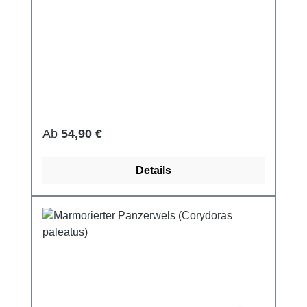
Regulärer Preis:
Ab
54,90 €
Details