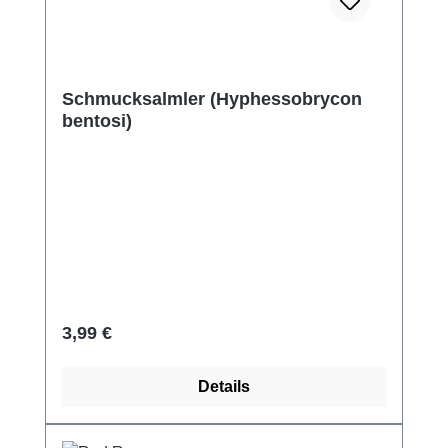
Schmucksalmler (Hyphessobrycon
bentosi)
Regulärer Preis:
3,99 €
Details