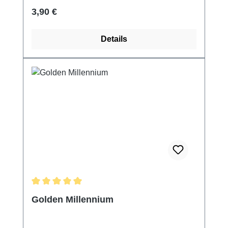
Regulärer Preis:
3,90 €
Details
Durchschnittliche Bewertung von 5 von 5 Sternen
Golden Millennium