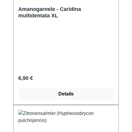
Durchschnittliche Bewertung von 5 von 5 Sternen
Amanogarnele - Caridina
multidentata XL
Regulärer Preis:
6,90 €
Details