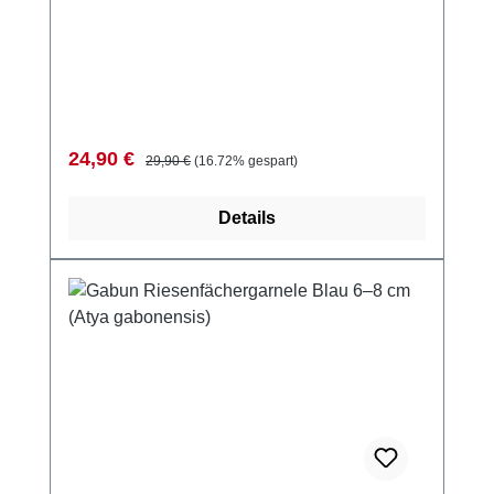
Verkaufspreis:
Regulärer Preis:
24,90 €
29,90 €
(16.72% gespart)
Details