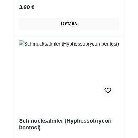
Regulärer Preis:
3,90 €
Details
Schmucksalmler (Hyphessobrycon
bentosi)