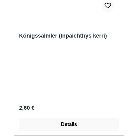
Königssalmler (Inpaichthys kerri)
Regulärer Preis:
2,60 €
Details