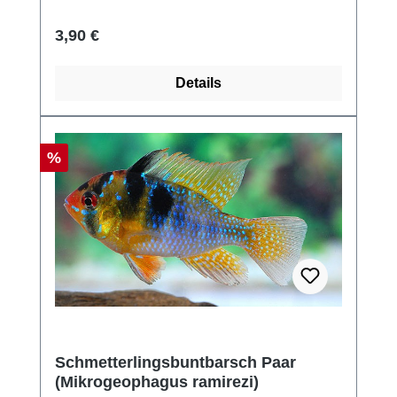
Regulärer Preis:
3,90 €
Details
Rabatt
%
Schmetterlingsbuntbarsch Paar
(Mikrogeophagus ramirezi)