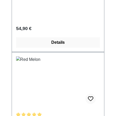
Regulärer Preis:
54,90 €
Details