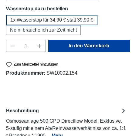
auswählen
Wasserstop dazu bestellen
1x Wasserstop für 34,90 € statt 39,90 €
Nein, brauche ich zur Zeit nicht
Produkt Anzahl: Gib den gewünschten Wert e
In den Warenkorb
Zum Merkzettel hinzufügen
Produktnummer:
SW10002.154
Beschreibung
Osmoseanlage 500 GPD Directflow Modell Exklusive,
5-stufig mit einem Ab/Reinwasserverhätlniss von ca. 1:1
* Brandneu * 1900…
Mehr