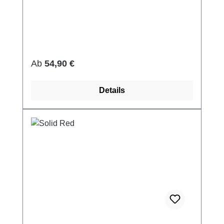
Regulärer Preis:
Ab
54,90 €
Details