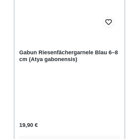
Gabun Riesenfächergarnele Blau 6–8
cm (Atya gabonensis)
Regulärer Preis:
19,90 €