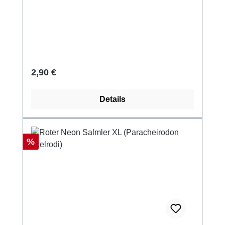
Regulärer Preis:
2,90 €
Details
Rabatt
%