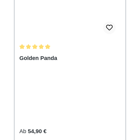
Durchschnittliche Bewertung von 5 von 5 Sternen
Golden Panda
Regulärer Preis:
Ab
54,90 €