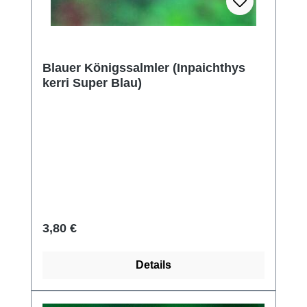
Blauer Königssalmler (Inpaichthys
kerri Super Blau)
Regulärer Preis:
3,80 €
Details