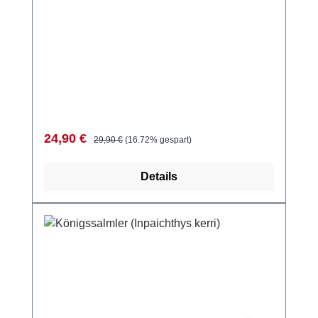
Verkaufspreis:
Regulärer Preis:
24,90 €
29,90 €
(16.72% gespart)
Details