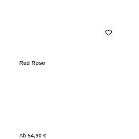
Red Rose
Regulärer Preis:
Ab
54,90 €