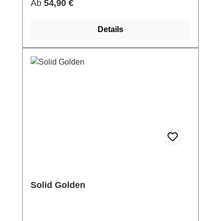
Regulärer Preis:
Ab
54,90 €
Details
Solid Golden