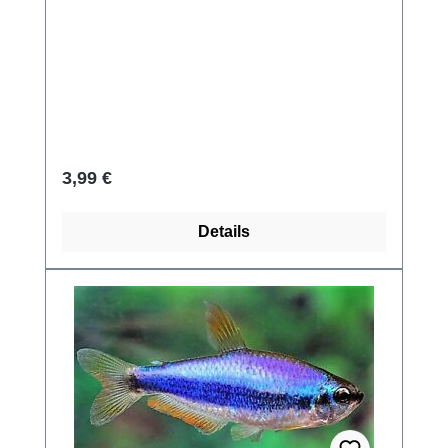
Regulärer Preis:
3,99 €
Details