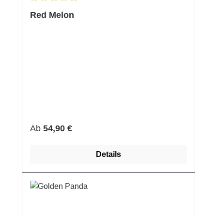
Durchschnittliche Bewertung von 5 von 5 Sternen
Red Melon
Regulärer Preis:
Ab
54,90 €
Details