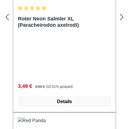
Durchschnittliche Bewertung von 5 von 5 Sternen
Roter Neon Salmler XL
(Paracheirodon axelrodi)
Verkaufspreis:
Regulärer Preis:
3,49 €
3,90 €
(10.51% gespart)
Details