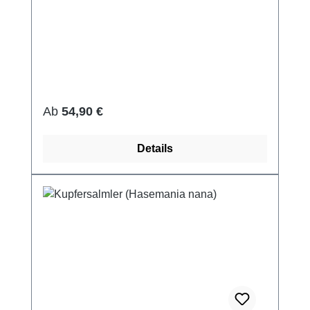
Regulärer Preis:
Ab
54,90 €
Details