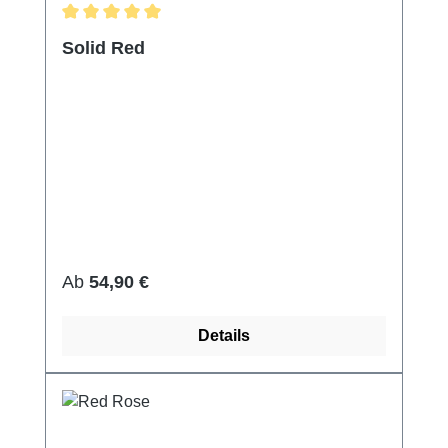
Durchschnittliche Bewertung von 5 von 5 Sternen
Solid Red
Regulärer Preis:
Ab
54,90 €
Details