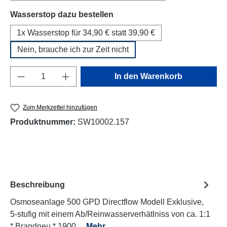
auswählen
Wasserstop dazu bestellen
1x Wasserstop für 34,90 € statt 39,90 €
Nein, brauche ich zur Zeit nicht
Produkt Anzahl: Gib den gewünschten Wert e
In den Warenkorb
Zum Merkzettel hinzufügen
Produktnummer:
SW10002.157
Beschreibung
Osmoseanlage 500 GPD Directflow Modell Exklusive,
5-stufig mit einem Ab/Reinwasserverhätlniss von ca. 1:1
* Brandneu * 1900…
Mehr