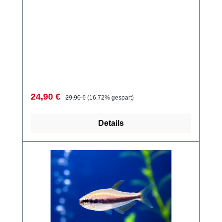
Verkaufspreis:
Regulärer Preis:
24,90 €
29,90 €
(16.72% gespart)
Details