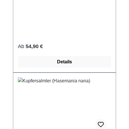
Regulärer Preis:
Ab
54,90 €
Details