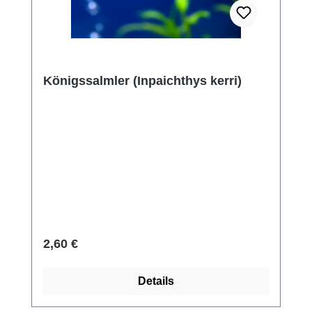
Königssalmler (Inpaichthys kerri)
Regulärer Preis:
2,60 €
Details