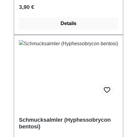
Regulärer Preis:
3,90 €
Details
Schmucksalmler (Hyphessobrycon
bentosi)