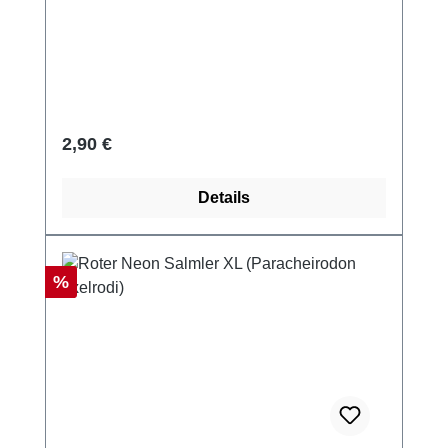
Regulärer Preis:
2,90 €
Details
Rabatt
%