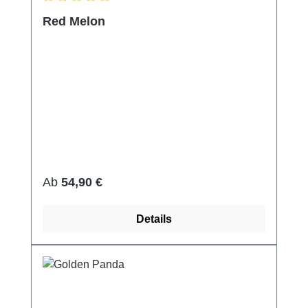
Durchschnittliche Bewertung von 5 von 5 Sternen
Red Melon
Regulärer Preis:
Ab
54,90 €
Details