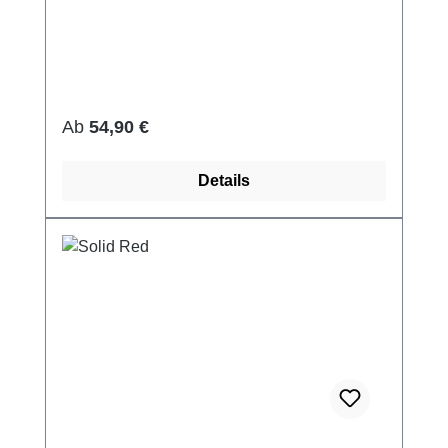
Regulärer Preis:
Ab
54,90 €
Details