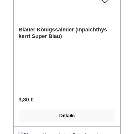
Blauer Königssalmler (Inpaichthys
kerri Super Blau)
Regulärer Preis:
3,80 €
Details