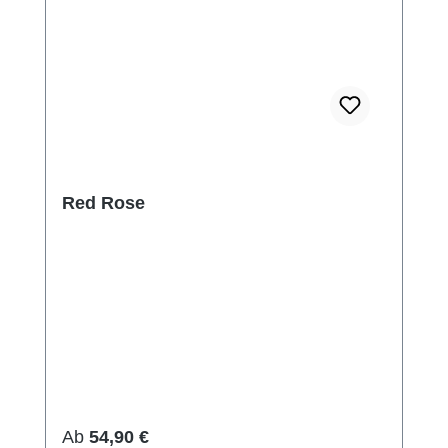
Red Rose
Regulärer Preis:
Ab
54,90 €