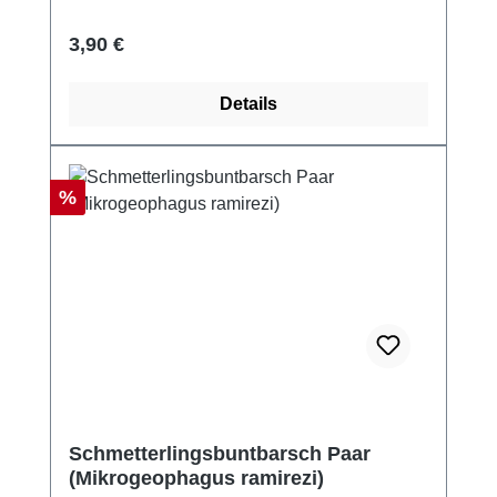
Regulärer Preis:
3,90 €
Details
Rabatt
%
Schmetterlingsbuntbarsch Paar
(Mikrogeophagus ramirezi)