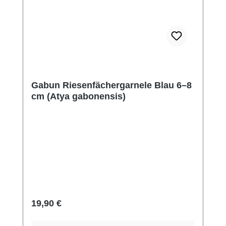
Gabun Riesenfächergarnele Blau 6–8
cm (Atya gabonensis)
Regulärer Preis:
19,90 €