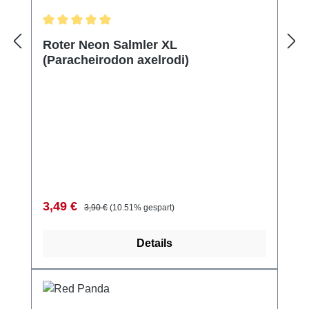
Durchschnittliche Bewertung von 5 von 5 Sternen
Roter Neon Salmler XL
(Paracheirodon axelrodi)
Verkaufspreis:
Regulärer Preis:
3,49 €
3,90 €
(10.51% gespart)
Details