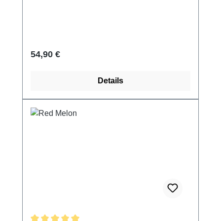
Regulärer Preis:
54,90 €
Details