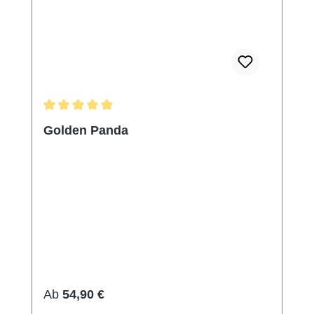
Durchschnittliche Bewertung von 5 von 5 Sternen
Golden Panda
Regulärer Preis:
Ab
54,90 €