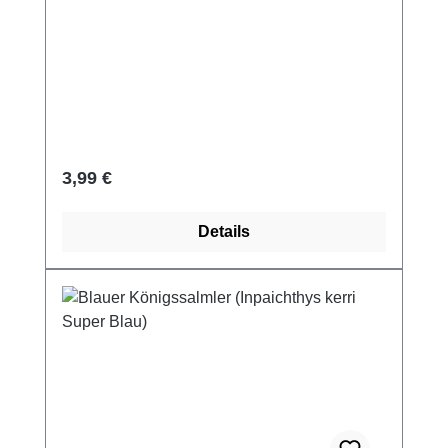
Regulärer Preis:
3,99 €
Details