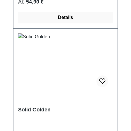
Regulärer Preis:
Ab
54,90 €
Details
Solid Golden