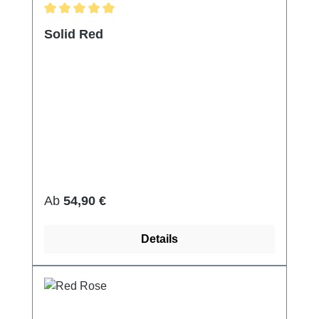
Durchschnittliche Bewertung von 5 von 5 Sternen
Solid Red
Regulärer Preis:
Ab
54,90 €
Details