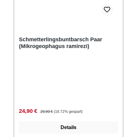
Schmetterlingsbuntbarsch Paar
(Mikrogeophagus ramirezi)
Verkaufspreis:
Regulärer Preis:
24,90 €
29,90 €
(16.72% gespart)
Details