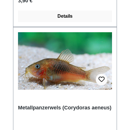
Regulärer Preis:
3,90 €
Details
Metallpanzerwels (Corydoras aeneus)