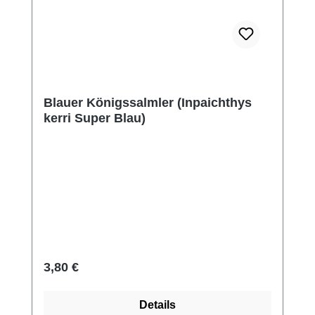
Blauer Königssalmler (Inpaichthys
kerri Super Blau)
Regulärer Preis:
3,80 €
Details