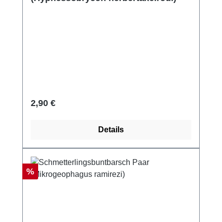
Regulärer Preis:
2,90 €
Details
Rabatt
%