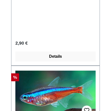
Regulärer Preis:
2,90 €
Details
Rabatt
%