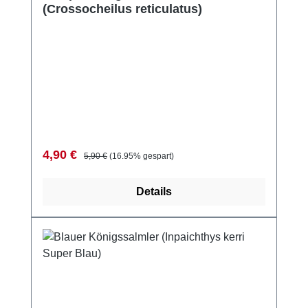
(Crossocheilus reticulatus)
Verkaufspreis:
Regulärer Preis:
4,90 €
5,90 €
(16.95% gespart)
Details