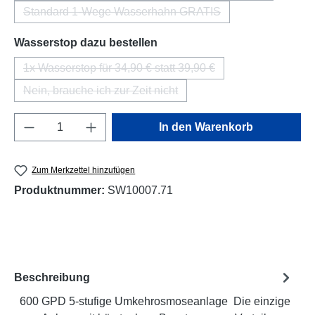
Standard 1-Wege Wasserhahn GRATIS
(Diese Option ist zurzeit nicht verfügbar.)
auswählen
Wasserstop dazu bestellen
1x Wasserstop für 34,90 € statt 39,90 €
(Diese Option ist zurzeit nicht verfügbar.)
Nein, brauche ich zur Zeit nicht
(Diese Option ist zurzeit nicht verfügbar.)
Produkt Anzahl: Gib den gewünschten Wert e
In den Warenkorb
Zum Merkzettel hinzufügen
Produktnummer:
SW10007.71
Beschreibung
600 GPD 5-stufige Umkehrosmoseanlage Die einzige