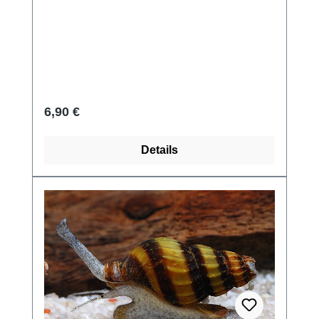
Regulärer Preis:
6,90 €
Details