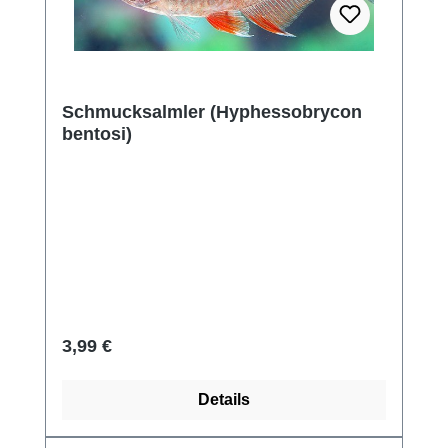
Schmucksalmler (Hyphessobrycon
bentosi)
Regulärer Preis:
3,99 €
Details