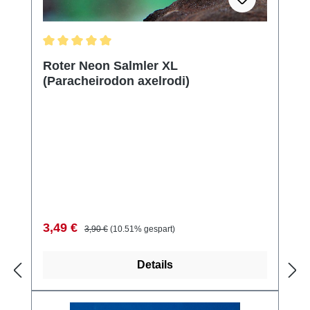
Durchschnittliche Bewertung von 5 von 5 Sternen
Roter Neon Salmler XL
(Paracheirodon axelrodi)
Verkaufspreis:
Regulärer Preis:
3,49 €
3,90 €
(10.51% gespart)
Details