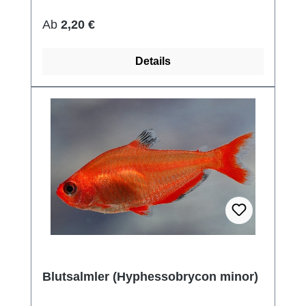
Regulärer Preis:
Ab
2,20 €
Details
Blutsalmler (Hyphessobrycon minor)