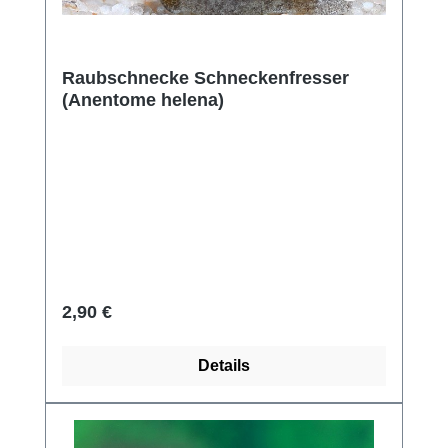
Raubschnecke Schneckenfresser
(Anentome helena)
Regulärer Preis:
2,90 €
Details