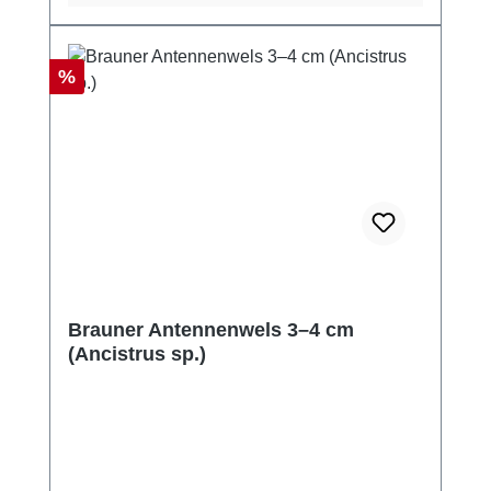
Rabatt
%
Brauner Antennenwels 3–4 cm
(Ancistrus sp.)