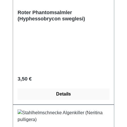
Roter Phantomsalmler
(Hyphessobrycon sweglesi)
Regulärer Preis:
3,50 €
Details