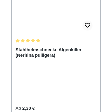
Durchschnittliche Bewertung von 5 von 5 Sternen
Stahlhelmschnecke Algenkiller
(Neritina pulligera)
Regulärer Preis:
Ab
2,30 €