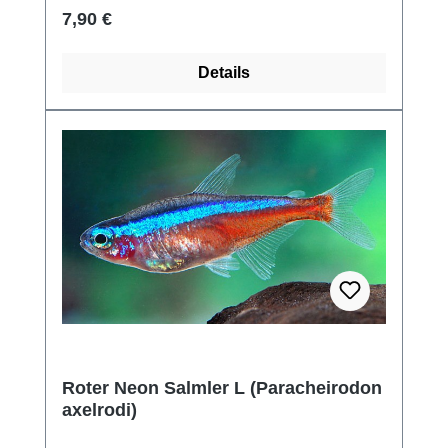
Regulärer Preis:
7,90 €
Details
Roter Neon Salmler L (Paracheirodon
axelrodi)