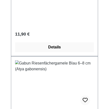
Regulärer Preis:
11,90 €
Details