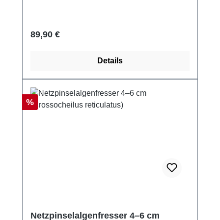
Regulärer Preis:
89,90 €
Details
Rabatt
%
Netzpinselalgenfresser 4–6 cm