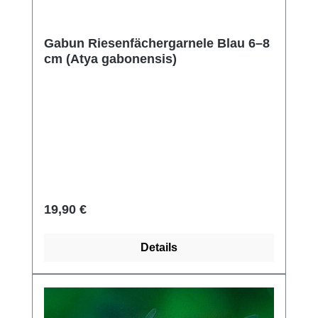
Gabun Riesenfächergarnele Blau 6–8
cm (Atya gabonensis)
Regulärer Preis:
19,90 €
Details