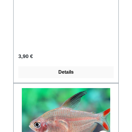
Regulärer Preis:
3,90 €
Details