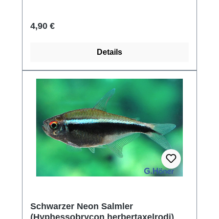
Regulärer Preis:
4,90 €
Details
Schwarzer Neon Salmler
(Hyphessobrycon herbertaxelrodi)