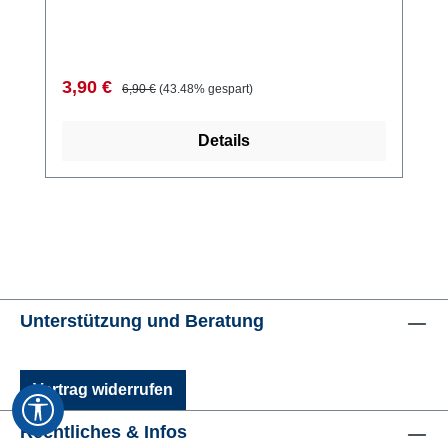
Verkaufspreis:
Regulärer Preis:
3,90 €
6,90 €
(43.48% gespart)
Details
Unterstützung und Beratung
Vertrag widerrufen
Werkzeugleiste anzeigen
Rechtliches & Infos