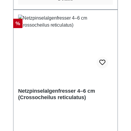
Rabatt
%
Netzpinselalgenfresser 4–6 cm
(Crossocheilus reticulatus)