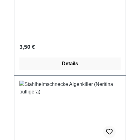
Regulärer Preis:
3,50 €
Details