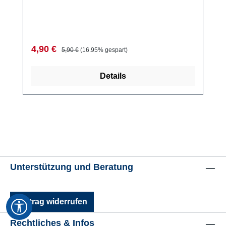
Verkaufspreis:
Regulärer Preis:
4,90 €
5,90 €
(16.95% gespart)
Details
Unterstützung und Beratung
Vertrag widerrufen
Werkzeugleiste anzeigen
Rechtliches & Infos