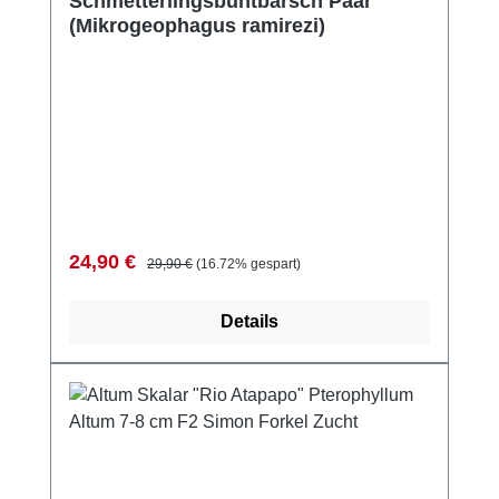
Schmetterlingsbuntbarsch Paar
(Mikrogeophagus ramirezi)
Verkaufspreis:
Regulärer Preis:
24,90 €
29,90 €
(16.72% gespart)
Details