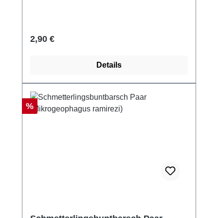
Regulärer Preis:
2,90 €
Details
Rabatt
%