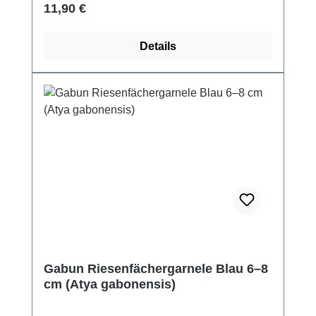
Regulärer Preis:
11,90 €
Details
Gabun Riesenfächergarnele Blau 6–8
cm (Atya gabonensis)