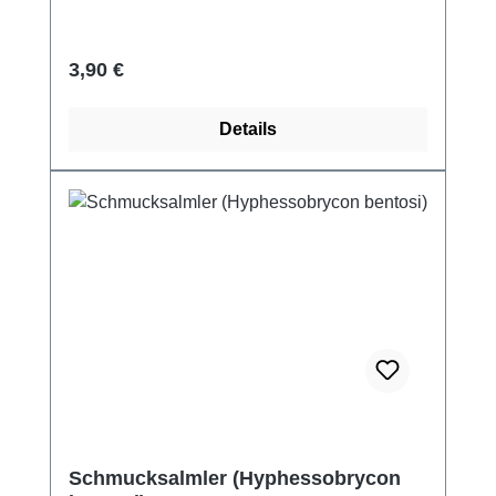
Regulärer Preis:
3,90 €
Details
Schmucksalmler (Hyphessobrycon