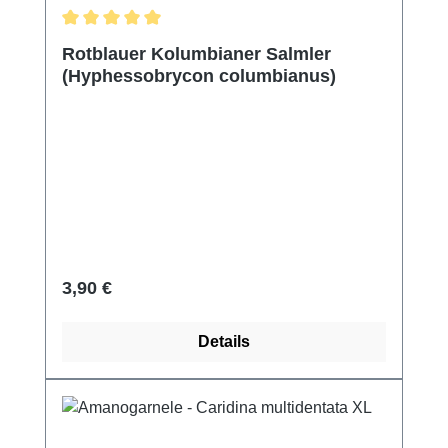
Durchschnittliche Bewertung von 5 von 5 Sternen
Rotblauer Kolumbianer Salmler
(Hyphessobrycon columbianus)
Regulärer Preis:
3,90 €
Details