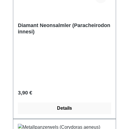
Diamant Neonsalmler (Paracheirodon
innesi)
Regulärer Preis:
3,90 €
Details