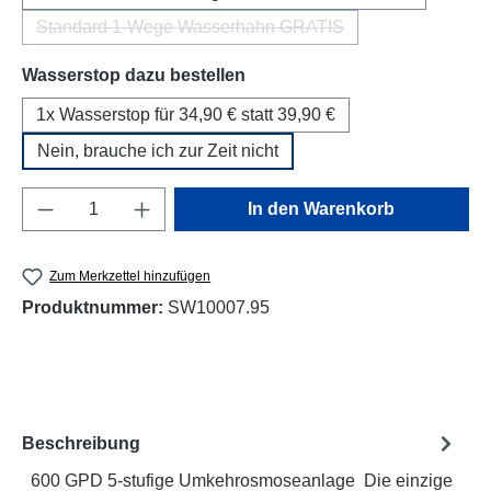
Standard 1-Wege Wasserhahn GRATIS
(Diese Option ist zurzeit nicht verfügbar.)
auswählen
Wasserstop dazu bestellen
1x Wasserstop für 34,90 € statt 39,90 €
Nein, brauche ich zur Zeit nicht
Produkt Anzahl: Gib den gewünschten Wert e
In den Warenkorb
Zum Merkzettel hinzufügen
Produktnummer:
SW10007.95
Beschreibung
600 GPD 5-stufige Umkehrosmoseanlage Die einzige