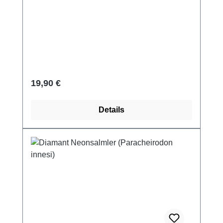
Regulärer Preis:
19,90 €
Details