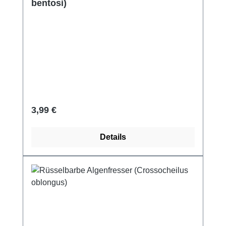
bentosi)
Regulärer Preis:
3,99 €
Details