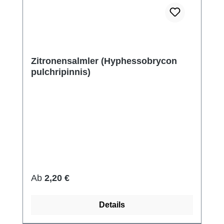
Zitronensalmler (Hyphessobrycon
pulchripinnis)
Regulärer Preis:
Ab
2,20 €
Details