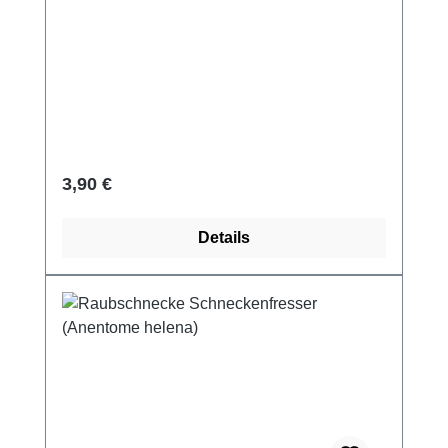
Regulärer Preis:
3,90 €
Details