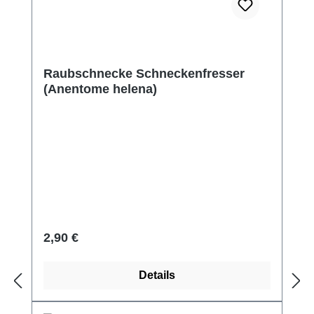
Raubschnecke Schneckenfresser
(Anentome helena)
Regulärer Preis:
2,90 €
Details