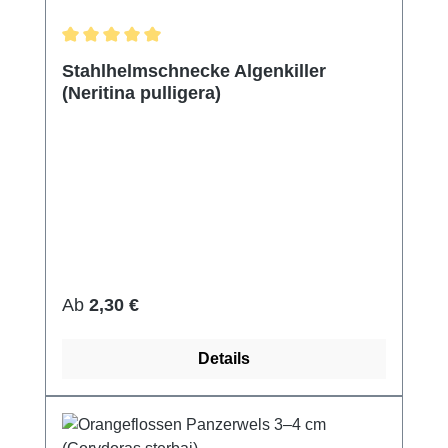
Durchschnittliche Bewertung von 5 von 5 Sternen
Stahlhelmschnecke Algenkiller
(Neritina pulligera)
Regulärer Preis:
Ab
2,30 €
Details