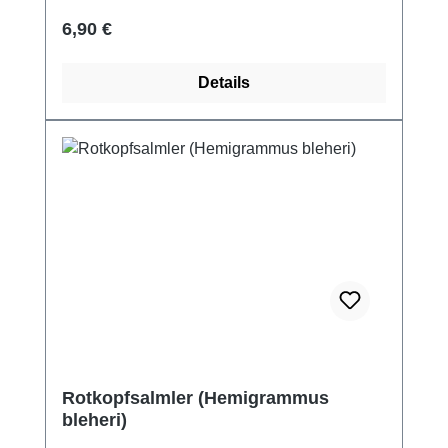
Regulärer Preis:
6,90 €
Details
Rotkopfsalmler (Hemigrammus
bleheri)