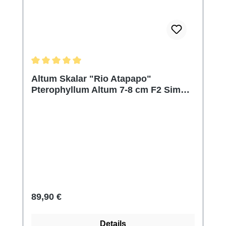
Durchschnittliche Bewertung von 5 von 5 Sternen
Altum Skalar "Rio Atapapo"
Pterophyllum Altum 7-8 cm F2 Simon
Forkel Zucht
Regulärer Preis:
89,90 €
Details