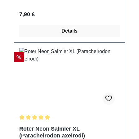
Regulärer Preis:
7,90 €
Details
Rabatt
%
Durchschnittliche Bewertung von 5 von 5 Sternen
Roter Neon Salmler XL
(Paracheirodon axelrodi)