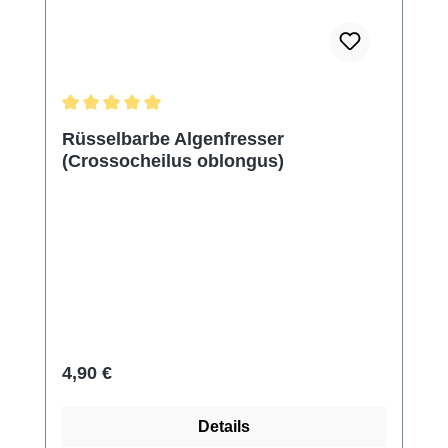
Durchschnittliche Bewertung von 5 von 5 Sternen
Rüsselbarbe Algenfresser
(Crossocheilus oblongus)
Regulärer Preis:
4,90 €
Details