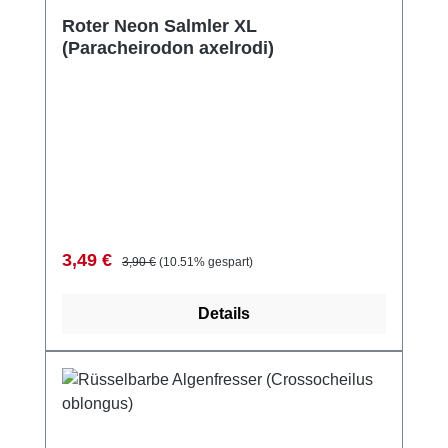
Durchschnittliche Bewertung von 5 von 5 Sternen
Roter Neon Salmler XL
(Paracheirodon axelrodi)
Verkaufspreis:
Regulärer Preis:
3,49 €
3,90 €
(10.51% gespart)
Details