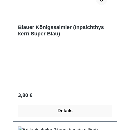
Blauer Königssalmler (Inpaichthys
kerri Super Blau)
Regulärer Preis:
3,80 €
Details