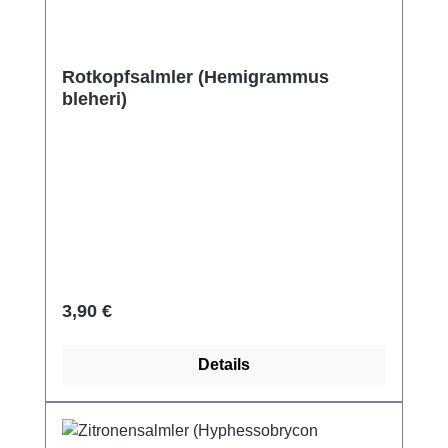
Rotkopfsalmler (Hemigrammus
bleheri)
Regulärer Preis:
3,90 €
Details