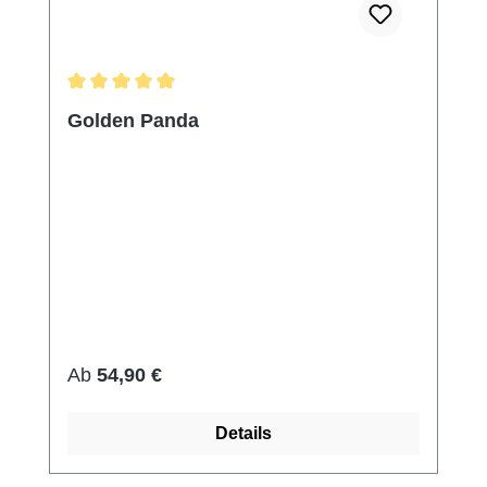
Durchschnittliche Bewertung von 5 von 5 Sternen
Golden Panda
Regulärer Preis:
Ab
54,90 €
Details