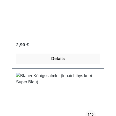
Regulärer Preis:
2,90 €
Details