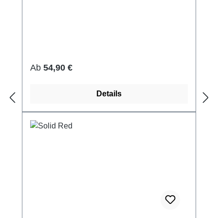
Regulärer Preis:
Ab
54,90 €
Details