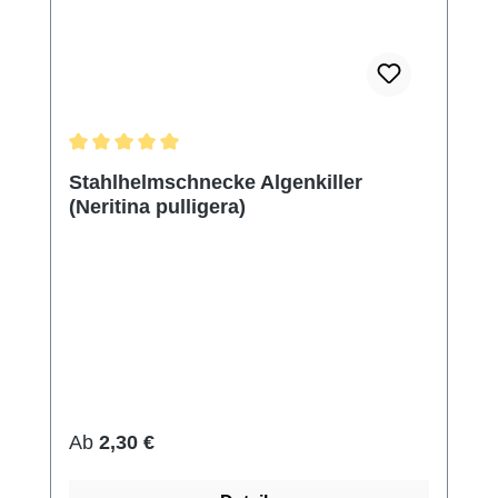
Durchschnittliche Bewertung von 5 von 5 Sternen
Stahlhelmschnecke Algenkiller
(Neritina pulligera)
Regulärer Preis:
Ab
2,30 €