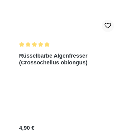
Durchschnittliche Bewertung von 5 von 5 Sternen
Rüsselbarbe Algenfresser
(Crossocheilus oblongus)
Regulärer Preis:
4,90 €