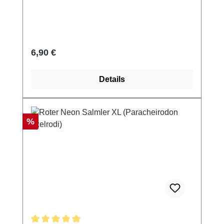
Regulärer Preis:
6,90 €
Details
Rabatt
%