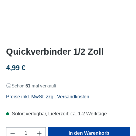
Quickverbinder 1/2 Zoll
Regulärer Preis:
4,99 €
Schon
51
mal verkauft
Preise inkl. MwSt. zzgl. Versandkosten
Sofort verfügbar, Lieferzeit: ca. 1-2 Werktage
Produkt Anzahl: Gib den gewünschten Wert e
In den Warenkorb