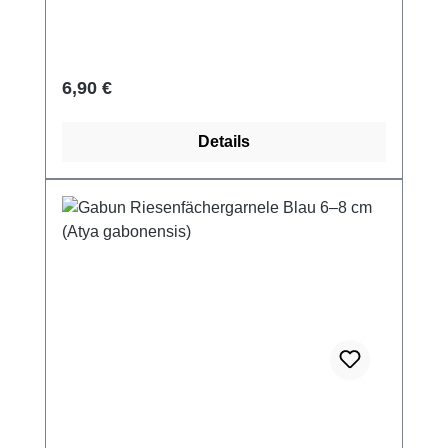
Regulärer Preis:
6,90 €
Details