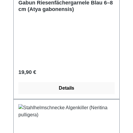
Gabun Riesenfächergarnele Blau 6–8
cm (Atya gabonensis)
Regulärer Preis:
19,90 €
Details