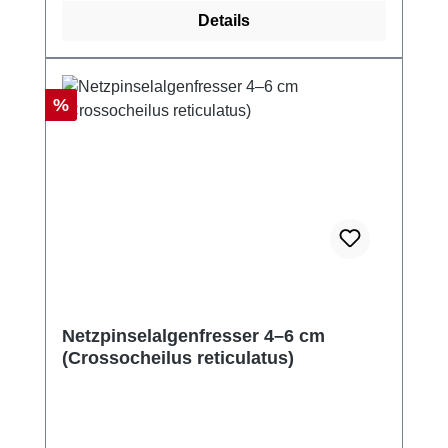
Details
Rabatt
%
Netzpinselalgenfresser 4–6 cm
(Crossocheilus reticulatus)