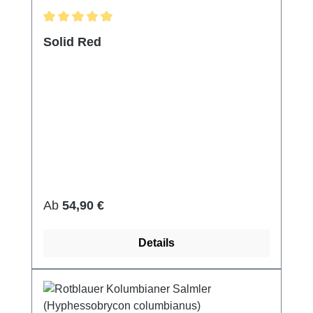
Durchschnittliche Bewertung von 5 von 5 Sternen
Solid Red
Regulärer Preis:
Ab
54,90 €
Details