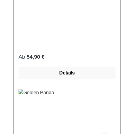
Regulärer Preis:
Ab
54,90 €
Details