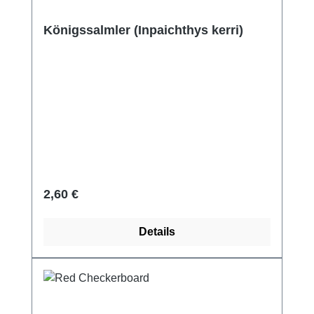
Königssalmler (Inpaichthys kerri)
Regulärer Preis:
2,60 €
Details