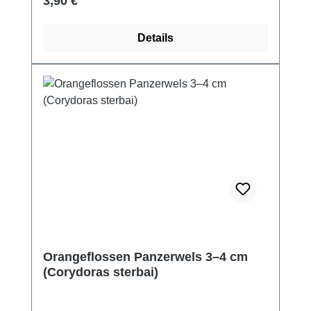
Regulärer Preis:
3,90 €
Details
Orangeflossen Panzerwels 3–4 cm
(Corydoras sterbai)