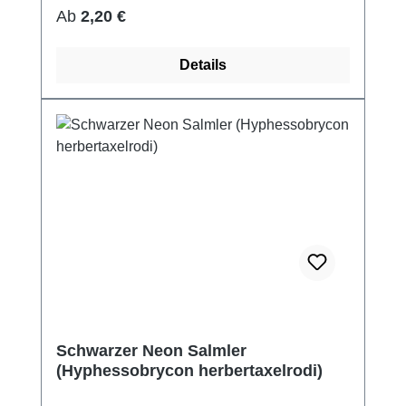
Regulärer Preis:
Ab
2,20 €
Details
Schwarzer Neon Salmler
(Hyphessobrycon herbertaxelrodi)