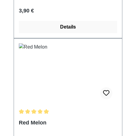
Regulärer Preis:
3,90 €
Details
Durchschnittliche Bewertung von 5 von 5 Sternen
Red Melon