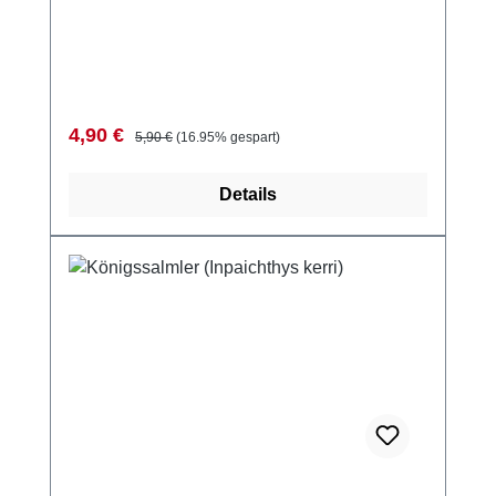
Verkaufspreis:
Regulärer Preis:
4,90 €
5,90 €
(16.95% gespart)
Details